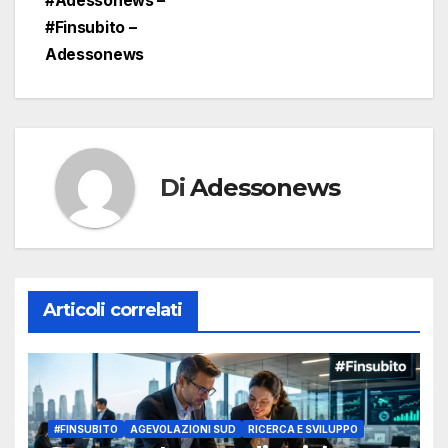
#Adessonews –
#Finsubito –
Adessonews
Di
Adessonews
Articoli correlati
#FINSUBITO
AGEVOLAZIONI SUD
RICERCA E SVILUPPO