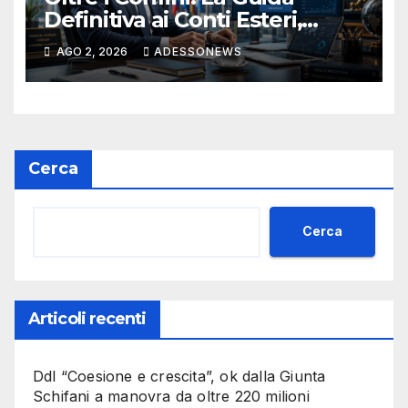
Definitiva ai Conti Esteri,
Tutela del Patrimonio e
AGO 2, 2026
ADESSONEWS
l’Esperienza di #Finsubito –
#Adessonews – #Finsubito –
Adessonews
Cerca
Cerca
Articoli recenti
Ddl “Coesione e crescita”, ok dalla Giunta
Schifani a manovra da oltre 220 milioni