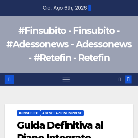
Salta
Gio. Ago 6th, 2026
al
contenuto
#Finsubito - Finsubito -
#Adessonews - Adessonews
- #Retefin - Retefin
#FINSUBITO
AGEVOLAZIONI IMPRESE
Guida Definitiva al
Piano Integrato