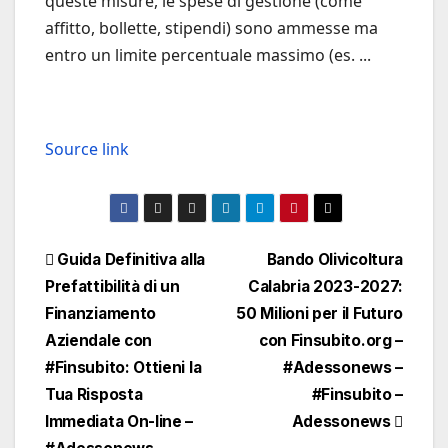
queste misure, le spese di gestione (come
affitto, bollette, stipendi) sono ammesse ma
entro un limite percentuale massimo (es. ...
Source link
Navigazione
Guida Definitiva alla
Bando Olivicoltura
Prefattibilità di un
Calabria 2023-2027:
articoli
Finanziamento
50 Milioni per il Futuro
Aziendale con
con Finsubito.org –
#Finsubito: Ottieni la
#Adessonews –
Tua Risposta
#Finsubito –
Immediata On-line –
Adessonews