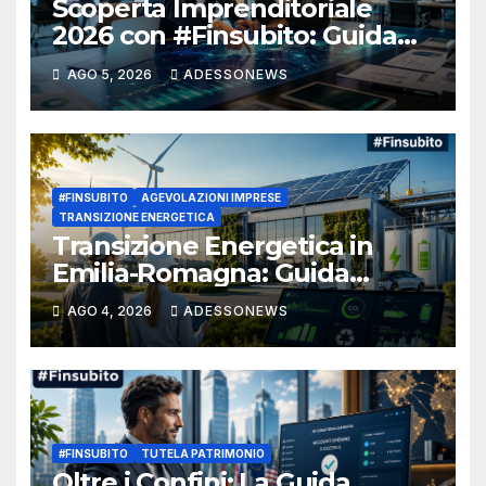
Scoperta Imprenditoriale
2026 con #Finsubito: Guida
Definitiva al Bando MIMIT da
AGO 5, 2026
ADESSONEWS
505 Milioni di Euro per Ricerca
e Sviluppo nel Mezzogiorno –
#Adessonews – #Finsubito –
Adessonews
#FINSUBITO
AGEVOLAZIONI IMPRESE
TRANSIZIONE ENERGETICA
Transizione Energetica in
Emilia-Romagna: Guida
Completa per Ottenere il
AGO 4, 2026
ADESSONEWS
Fondo Perduto sulle
Rinnovabili con #Finsubito –
#Adessonews – #Finsubito –
Adessonews
#FINSUBITO
TUTELA PATRIMONIO
Oltre i Confini: La Guida