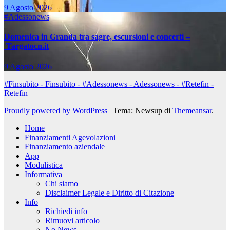
9 Agosto 2026
#Adessonews
Domenica in Granda tra sagre, escursioni e concerti –
Targatocn.it
9 Agosto 2026
#Finsubito - Finsubito - #Adessonews - Adessonews - #Retefin -
Retefin
Proudly powered by WordPress
|
Tema: Newsup di
Themeansar
.
Home
Finanziamenti Agevolazioni
Finanziamento aziendale
App
Modulistica
Informativa
Chi siamo
Disclaimer Legale e Diritto di Citazione
Info
Richiedi info
Rimuovi articolo
No News