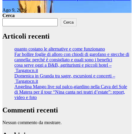
Ago 9, 2026
Cerca
Cerca
Articoli recenti
quanto costano le alternative e come funzionano
Far bollire foglie di alloro con chiodi di garofano e stecche di
cannella: perché è consigliato e quali sono i benefici
cosa serve oggi a B&B, agriturismi e piccoli hotel –
Targatocn.it
Domenica in Granda tra sagre, escursioni e concerti –
Targatocn.it
Angelina Mango live sul palco-giardino nella Cava del Sole
di Matera per il tour “Nina canta nei teatri d’estate”: report,
video e foto
Commenti recenti
Nessun commento da mostrare.