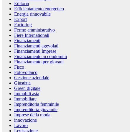
Editoria
Efficientamento energetico
Energia rinnovabile
Export
Factoring
Fermo amministrativo
Fiere Internationali
Finanziamenti
Finanziamenti agevolati
Finanziamenti Imprese
Finanziamento ai condomini
Finanziamento per giovani
Fisco
Fotovoltaico
Gestione aziendale
Giustizia
Green digitale
Immobili asta
Immobiliare
Imprenditoria femminile
Imprenditoria giovanile
Imprese della moda
innovazione
Lavoro
Legislazione