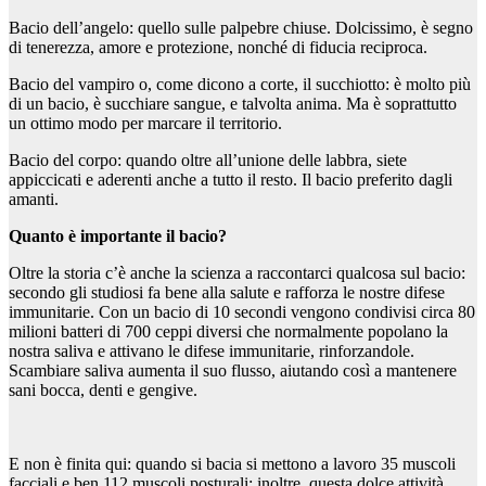
Bacio dell’angelo: quello sulle palpebre chiuse. Dolcissimo, è segno
di tenerezza, amore e protezione, nonché di fiducia reciproca.
Bacio del vampiro o, come dicono a corte, il succhiotto: è molto più
di un bacio, è succhiare sangue, e talvolta anima. Ma è soprattutto
un ottimo modo per marcare il territorio.
Bacio del corpo: quando oltre all’unione delle labbra, siete
appiccicati e aderenti anche a tutto il resto. Il bacio preferito dagli
amanti.
Quanto è importante il bacio?
Oltre la storia c’è anche la scienza a raccontarci qualcosa sul bacio:
secondo gli studiosi fa bene alla salute e rafforza le nostre difese
immunitarie. Con un bacio di 10 secondi vengono condivisi circa 80
milioni batteri di 700 ceppi diversi che normalmente popolano la
nostra saliva e attivano le difese immunitarie, rinforzandole.
Scambiare saliva aumenta il suo flusso, aiutando così a mantenere
sani bocca, denti e gengive.
E non è finita qui: quando si bacia si mettono a lavoro 35 muscoli
facciali e ben 112 muscoli posturali; inoltre, questa dolce attività