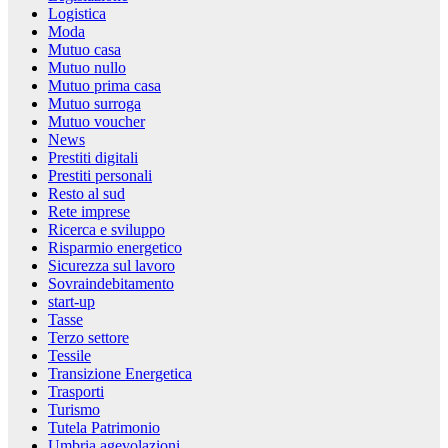
Logistica
Moda
Mutuo casa
Mutuo nullo
Mutuo prima casa
Mutuo surroga
Mutuo voucher
News
Prestiti digitali
Prestiti personali
Resto al sud
Rete imprese
Ricerca e sviluppo
Risparmio energetico
Sicurezza sul lavoro
Sovraindebitamento
start-up
Tasse
Terzo settore
Tessile
Transizione Energetica
Trasporti
Turismo
Tutela Patrimonio
Umbria agevolazioni