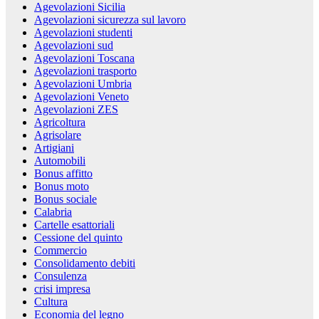
Agevolazioni Sicilia
Agevolazioni sicurezza sul lavoro
Agevolazioni studenti
Agevolazioni sud
Agevolazioni Toscana
Agevolazioni trasporto
Agevolazioni Umbria
Agevolazioni Veneto
Agevolazioni ZES
Agricoltura
Agrisolare
Artigiani
Automobili
Bonus affitto
Bonus moto
Bonus sociale
Calabria
Cartelle esattoriali
Cessione del quinto
Commercio
Consolidamento debiti
Consulenza
crisi impresa
Cultura
Economia del legno