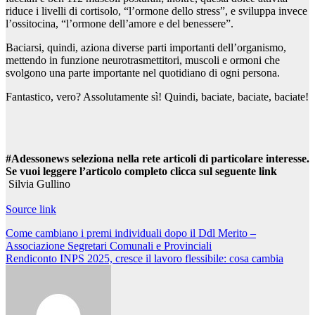
riduce i livelli di cortisolo, “l’ormone dello stress”, e sviluppa invece
l’ossitocina, “l’ormone dell’amore e del benessere”.
Baciarsi, quindi, aziona diverse parti importanti dell’organismo,
mettendo in funzione neurotrasmettitori, muscoli e ormoni che
svolgono una parte importante nel quotidiano di ogni persona.
Fantastico, vero? Assolutamente sì! Quindi, baciate, baciate, baciate!
#Adessonews seleziona nella rete articoli di particolare interesse.
Se vuoi leggere l’articolo completo clicca sul seguente link
Silvia Gullino
Source link
Navigazione
Come cambiano i premi individuali dopo il Ddl Merito –
Associazione Segretari Comunali e Provinciali
articoli
Rendiconto INPS 2025, cresce il lavoro flessibile: cosa cambia