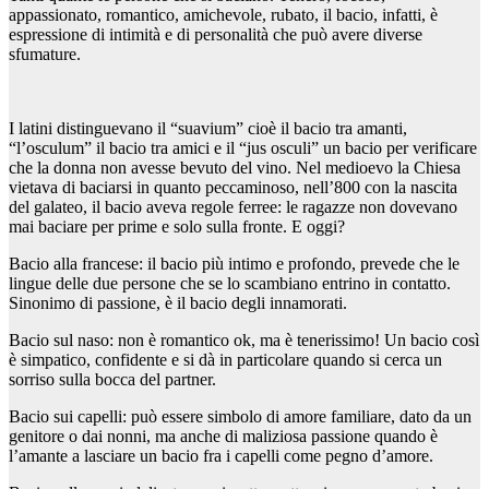
appassionato, romantico, amichevole, rubato, il bacio, infatti, è
espressione di intimità e di personalità che può avere diverse
sfumature.
I latini distinguevano il “suavium” cioè il bacio tra amanti,
“l’osculum” il bacio tra amici e il “jus osculi” un bacio per verificare
che la donna non avesse bevuto del vino. Nel medioevo la Chiesa
vietava di baciarsi in quanto peccaminoso, nell’800 con la nascita
del galateo, il bacio aveva regole ferree: le ragazze non dovevano
mai baciare per prime e solo sulla fronte. E oggi?
Bacio alla francese: il bacio più intimo e profondo, prevede che le
lingue delle due persone che se lo scambiano entrino in contatto.
Sinonimo di passione, è il bacio degli innamorati.
Bacio sul naso: non è romantico ok, ma è tenerissimo! Un bacio così
è simpatico, confidente e si dà in particolare quando si cerca un
sorriso sulla bocca del partner.
Bacio sui capelli: può essere simbolo di amore familiare, dato da un
genitore o dai nonni, ma anche di maliziosa passione quando è
l’amante a lasciare un bacio fra i capelli come pegno d’amore.