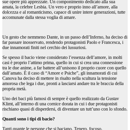
sue opere più apprezzate. Un componimento dedicato alla sua
amata, la celebre Lesbia. Un vero e proprio inno all’amore, alla
dolcezza e al romanticismo, capace di unire intere generazioni, tutte
accomunate dalla stessa voglia di amare.
Un gesto che nemmeno Dante, in un passo dell’Inferno, ha deciso di
far passare inosservato, rendendo protagonisti Paolo e Francesca, i
due innamorati finiti nel cerchio dei lussuriosi.
Se spesso il bacio viene considerato l’essenza dell’amore, in molti
casi è proprio l’attimo prima, quello in cui si crea una connessione
tra le due anime, a far battere all’unisono il proprio cuore con quello
dall’amato. È il caso di “Amore e Psiche”, gli innamorati di cui
Canova ha deciso di mettere in risalto nella scultura la tensione
amorosa che lega i due, pronti a lasciarsi andare tra le braccia della
propria metà.
Uno dei baci più famosi di sempre è quello realizzato da Gustav
Klimt, all’interno di una cornice dorata in cui i due protagonisti
rischiano quasi di disperdersi, di diventare un tutt’uno con lo sfondo.
Quanti sono i tipi di bacio?
Tanti quante le persone che si baciano. Tenero, focoso,