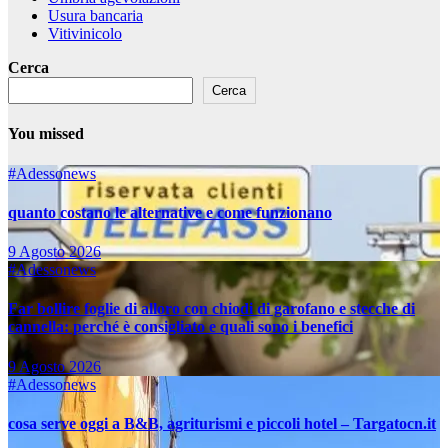
Usura bancaria
Vitivinicolo
Cerca
Cerca
You missed
#Adessonews
quanto costano le alternative e come funzionano
9 Agosto 2026
#Adessonews
Far bollire foglie di alloro con chiodi di garofano e stecche di
cannella: perché è consigliato e quali sono i benefici
9 Agosto 2026
#Adessonews
cosa serve oggi a B&B, agriturismi e piccoli hotel – Targatocn.it