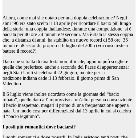
Allora, come mai si è optato per una doppia celebrazione? Negli
anni ’90 era stato scelto il 13 aprile per ricordare il bacio più lungo
della storia: una coppia thailandese, durante una competizione, si è
baciata per 46 ore 24 minuti e 9 secondi. Ma è stata la stessa coppia
che, a distanza di anni, ha stabilito un nuovo record di 58 ore, 35
minuti e 58 secondi; proprio il 6 luglio del 2005 (voi riuscireste a
battere il record?).
Dato che si tratta di una festa non ufficiale, ognuno può scegliere
quella che preferisce, anche a seconda del Paese di appartenenza:
negli Stati Uniti si celebra il 22 giugno, mentre per la
tradizione indiana cade il 13 febbraio, il giorno prima di San
Valentino.
Il 6 luglio viene inoltre ricordato come la giornata del “bacio
rubato”, quello dato all’improvviso a un’altra persona consenziente,
il bacio inaspettato, magari il primo di una frequentazione appena
nata. Un modo così per differenziarsi dal 13 aprile in cui si celebra
il “bacio legittimo”.
I posti più romantici dove baciarsi?
Luoghi romantici e dove trovarli. In Italia esistono tanti posti che,