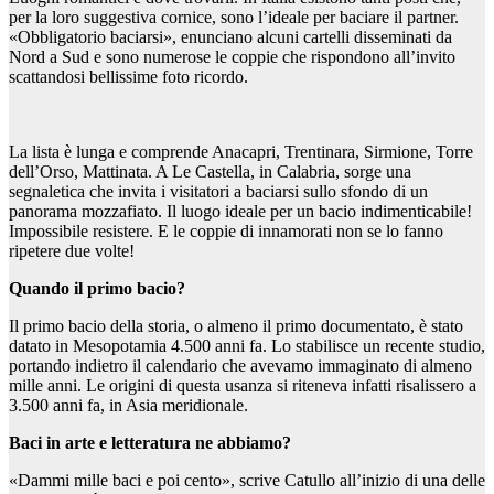
per la loro suggestiva cornice, sono l’ideale per baciare il partner.
«Obbligatorio baciarsi», enunciano alcuni cartelli disseminati da
Nord a Sud e sono numerose le coppie che rispondono all’invito
scattandosi bellissime foto ricordo.
La lista è lunga e comprende Anacapri, Trentinara, Sirmione, Torre
dell’Orso, Mattinata. A Le Castella, in Calabria, sorge una
segnaletica che invita i visitatori a baciarsi sullo sfondo di un
panorama mozzafiato. Il luogo ideale per un bacio indimenticabile!
Impossibile resistere. E le coppie di innamorati non se lo fanno
ripetere due volte!
Quando il primo bacio?
Il primo bacio della storia, o almeno il primo documentato, è stato
datato in Mesopotamia 4.500 anni fa. Lo stabilisce un recente studio,
portando indietro il calendario che avevamo immaginato di almeno
mille anni. Le origini di questa usanza si riteneva infatti risalissero a
3.500 anni fa, in Asia meridionale.
Baci in arte e letteratura ne abbiamo?
«Dammi mille baci e poi cento», scrive Catullo all’inizio di una delle