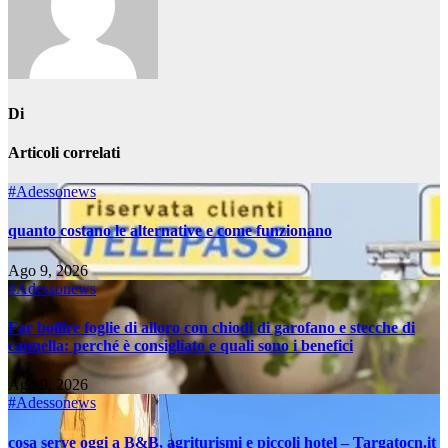
Di
Articoli correlati
#Adessonews
quanto costano le alternative e come funzionano
Ago 9, 2026
#Adessonews
Far bollire foglie di alloro con chiodi di garofano e stecche di
cannella: perché è consigliato e quali sono i benefici
Ago 9, 2026
#Adessonews
cosa serve oggi a B&B, agriturismi e piccoli hotel – Targatocn.it