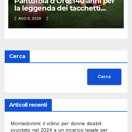
Pantofola d’Oro: 140 anni per
la leggenda dei tacchetti
marchigiani
AGO 9, 2026
Cerca
Cerca
Articoli recenti
Montedomini: il villino per donne disabili
svuotato nel 2024 e un incarico legale per