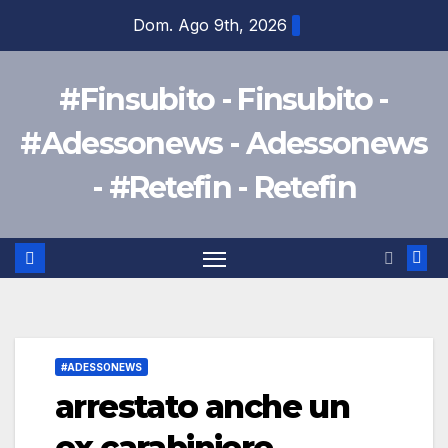
Salta
Dom. Ago 9th, 2026
al
contenuto
#Finsubito - Finsubito -
#Adessonews - Adessonews
- #Retefin - Retefin
#ADESSONEWS
arrestato anche un
ex carabiniere