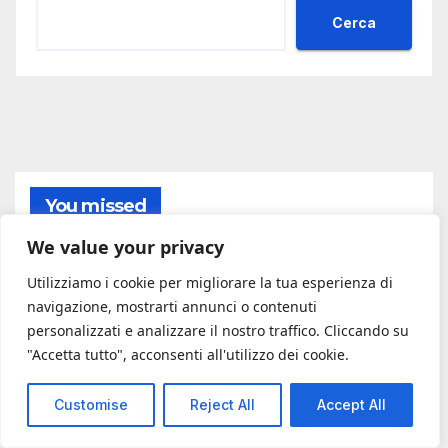
Cerca
You missed
We value your privacy
Utilizziamo i cookie per migliorare la tua esperienza di
navigazione, mostrarti annunci o contenuti
#ADESSONEWS
personalizzati e analizzare il nostro traffico. Cliccando su
Montedomini: il villino per
"Accetta tutto", acconsenti all'utilizzo dei cookie.
donne disabili svuotato nel
2024 e un incarico legale per
Customise
Reject All
Accept All
9 AGOSTO 2026
superare il vincolo sociale