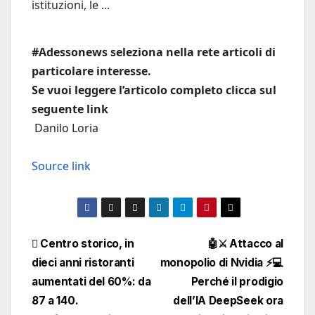
istituzioni, le ...
#Adessonews seleziona nella rete articoli di
particolare interesse.
Se vuoi leggere l’articolo completo clicca sul
seguente link
Danilo Loria
Source link
Navigazione
Centro storico, in
🤖⚔️ Attacco al
dieci anni ristoranti
monopolio di Nvidia ⚡💻
articoli
aumentati del 60%: da
Perché il prodigio
87 a 140.
dell’IA DeepSeek ora