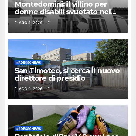
Montedomini: il villino per
donne disabili svuotato nel
2024 e un incarico legale per
AGO 9, 2026
superare il vincolo sociale
#ADESSONEWS
San Timoteo, si cerca il nuovo
direttore di presidio
AGO 9, 2026
#ADESSONEWS