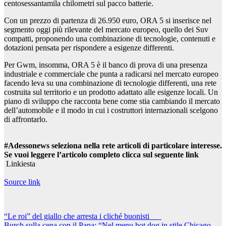
centosessantamila chilometri sul pacco batterie.
Con un prezzo di partenza di 26.950 euro, ORA 5 si inserisce nel
segmento oggi più rilevante del mercato europeo, quello dei Suv
compatti, proponendo una combinazione di tecnologie, contenuti e
dotazioni pensata per rispondere a esigenze differenti.
Per Gwm, insomma, ORA 5 è il banco di prova di una presenza
industriale e commerciale che punta a radicarsi nel mercato europeo
facendo leva su una combinazione di tecnologie differenti, una rete
costruita sul territorio e un prodotto adattato alle esigenze locali. Un
piano di sviluppo che racconta bene come stia cambiando il mercato
dell’automobile e il modo in cui i costruttori internazionali scelgono
di affrontarlo.
#Adessonews seleziona nella rete articoli di particolare interesse.
Se vuoi leggere l’articolo completo clicca sul seguente link
Linkiesta
Source link
Navigazione
“Le roi” del giallo che arresta i cliché buonisti
Burch sulla cena con il Papa: “Nel menu hot dog in stile Chicago.