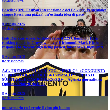
#Adessonews
Baselice (BN). Festival Internazionale del Folklore, ventennale:
cinque Paesi, una piazza, un’ostinata idea di pace
8 Agosto 2026
#Adessonews
Izak Rankine scores Adelaide record 223 Champion Data
ranking points in Crows win over Richmond, Mark Ricciuto
responds to 26-year high being passed, latest news, highlights
8 Agosto 2026
#Adessonews
A.C. TRENTO 1921 * CALCIO “SERIE C”: «CONQUISTA
IL TRIANGOLARE DEL BRIAMASCO: SUPERATI
SÜDTIROL E CAMPODARSEGO» – Agenzia giornalistica
Opinione. Notizie da Italia
8 Agosto 2026
#Adessonews
uno scenario così rende il vino più buono