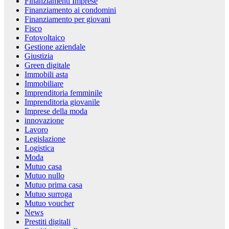
Finanziamenti Imprese
Finanziamento ai condomini
Finanziamento per giovani
Fisco
Fotovoltaico
Gestione aziendale
Giustizia
Green digitale
Immobili asta
Immobiliare
Imprenditoria femminile
Imprenditoria giovanile
Imprese della moda
innovazione
Lavoro
Legislazione
Logistica
Moda
Mutuo casa
Mutuo nullo
Mutuo prima casa
Mutuo surroga
Mutuo voucher
News
Prestiti digitali