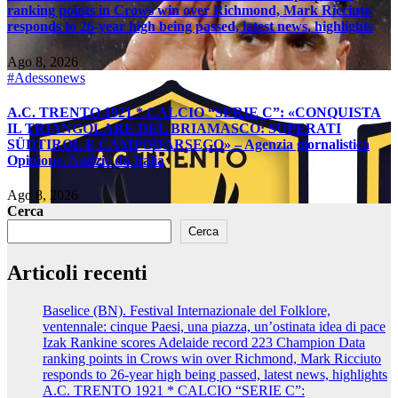
ranking points in Crows win over Richmond, Mark Ricciuto
responds to 26-year high being passed, latest news, highlights
Ago 8, 2026
#Adessonews
A.C. TRENTO 1921 * CALCIO “SERIE C”: «CONQUISTA
IL TRIANGOLARE DEL BRIAMASCO: SUPERATI
SÜDTIROL E CAMPODARSEGO» – Agenzia giornalistica
Opinione. Notizie da Italia
Ago 8, 2026
Cerca
Cerca
Articoli recenti
Baselice (BN). Festival Internazionale del Folklore,
ventennale: cinque Paesi, una piazza, un’ostinata idea di pace
Izak Rankine scores Adelaide record 223 Champion Data
ranking points in Crows win over Richmond, Mark Ricciuto
responds to 26-year high being passed, latest news, highlights
A.C. TRENTO 1921 * CALCIO “SERIE C”: