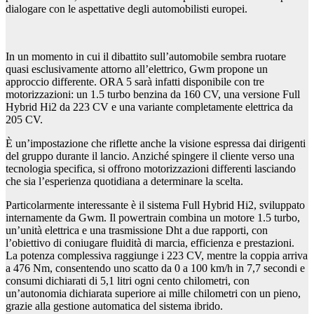
dialogare con le aspettative degli automobilisti europei.
In un momento in cui il dibattito sull’automobile sembra ruotare
quasi esclusivamente attorno all’elettrico, Gwm propone un
approccio differente. ORA 5 sarà infatti disponibile con tre
motorizzazioni: un 1.5 turbo benzina da 160 CV, una versione Full
Hybrid Hi2 da 223 CV e una variante completamente elettrica da
205 CV.
È un’impostazione che riflette anche la visione espressa dai dirigenti
del gruppo durante il lancio. Anziché spingere il cliente verso una
tecnologia specifica, si offrono motorizzazioni differenti lasciando
che sia l’esperienza quotidiana a determinare la scelta.
Particolarmente interessante è il sistema Full Hybrid Hi2, sviluppato
internamente da Gwm. Il powertrain combina un motore 1.5 turbo,
un’unità elettrica e una trasmissione Dht a due rapporti, con
l’obiettivo di coniugare fluidità di marcia, efficienza e prestazioni.
La potenza complessiva raggiunge i 223 CV, mentre la coppia arriva
a 476 Nm, consentendo uno scatto da 0 a 100 km/h in 7,7 secondi e
consumi dichiarati di 5,1 litri ogni cento chilometri, con
un’autonomia dichiarata superiore ai mille chilometri con un pieno,
grazie alla gestione automatica del sistema ibrido.