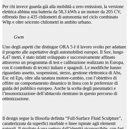
Per chi invece guarda già alla mobilità a zero emissioni, la versione
elettrica abbina una batteria da 58,3 kWh a un motore da 205 CV,
offrendo fino a 435 chilometri di autonomia nel ciclo combinato
Wltp e oltre seicento chilometri in ambito urbano.
Gwm
Uno degli aspetti che distingue ORA 5 è il lavoro svolto per adattare
il progetto alle aspettative degli automobilisti europei. Il Suv, lungo
4,47 metri, è stato infatti sviluppato e successivamente affinato
attraverso un programma di test e calibrazione realizzato in Europa,
con il contributo di tecnici italiani e spagnoli. Le modifiche hanno
riguardato assetto, sospensioni, sterzo, gestione elettronica di Abs,
Esc ed Eps, oltre alla taratura motore-cambio, con l’obiettivo di
offrire un comportamento dinamico in linea con le preferenze di
guida del pubblico europeo. Anche la scelta degli pneumatici e
l’insonorizzazione dell’abitacolo rientrano in questo percorso di
ottimizzazione.
Il design segue la filosofia definita “Full-Surface Fluid Sculpture”,
caratterizzata da superfici morbide e linee ispirate agli elementi
naturali. Il risultato è una vettura dall’identità riconoscibile, con fari