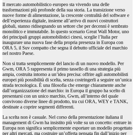
Il mercato automobilistico europeo sta vivendo una delle
trasformazioni più profonde della sua storia. La transizione verso
nuove forme di alimentazione, la crescente centralità del software e
dell’esperienza digitale, insieme all’arrivo di nuovi costruttori
globali, stanno ridisegnando un settore che per decenni è sembrato
monolitico e immutabile. In questo scenario Great Wall Motor, uno
dei principali gruppi automobilistici cinesi, sceglie l’Italia per
inaugurare una nuova fase della propria presenza in Europa con
ORA 5, il Suv compatto che segna il debutto ufficiale del marchio
nel nostro Paese.
Non si tratta semplicemente del lancio di un nuovo modello. Per
Gwm, ORA 5 rappresenta il primo tassello di una strategia più
ampia, costruita intorno a un’idea precisa: offrire agli automobilisti
europei più possibilità di scelta, senza costringerli a seguire un’unica
strada tecnologica. È una filosofia che emerge chiaramente anche
dall’organizzazione del marchio: in Europa il gruppo ha scelto di
presentarsi con un unico marchio, Gwm, all’interno del quale
convivono diverse linee di prodotto, tra cui ORA, WEY e TANK,
destinate a coprire segmenti differenti.
La scelta non è casuale. Nel corso della presentazione italiana il
management di Gwm ha insistito più volte su un concetto: entrare in
Europa non significa semplicemente esportare un modello progettato
per altri mercati, ma costruire un’offerta pensata fin dall’inizio per