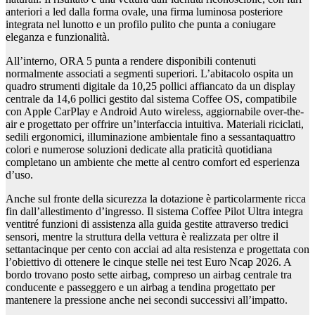
anteriori a led dalla forma ovale, una firma luminosa posteriore
integrata nel lunotto e un profilo pulito che punta a coniugare
eleganza e funzionalità.
All’interno, ORA 5 punta a rendere disponibili contenuti
normalmente associati a segmenti superiori. L’abitacolo ospita un
quadro strumenti digitale da 10,25 pollici affiancato da un display
centrale da 14,6 pollici gestito dal sistema Coffee OS, compatibile
con Apple CarPlay e Android Auto wireless, aggiornabile over-the-
air e progettato per offrire un’interfaccia intuitiva. Materiali riciclati,
sedili ergonomici, illuminazione ambientale fino a sessantaquattro
colori e numerose soluzioni dedicate alla praticità quotidiana
completano un ambiente che mette al centro comfort ed esperienza
d’uso.
Anche sul fronte della sicurezza la dotazione è particolarmente ricca
fin dall’allestimento d’ingresso. Il sistema Coffee Pilot Ultra integra
ventitré funzioni di assistenza alla guida gestite attraverso tredici
sensori, mentre la struttura della vettura è realizzata per oltre il
settantacinque per cento con acciai ad alta resistenza e progettata con
l’obiettivo di ottenere le cinque stelle nei test Euro Ncap 2026. A
bordo trovano posto sette airbag, compreso un airbag centrale tra
conducente e passeggero e un airbag a tendina progettato per
mantenere la pressione anche nei secondi successivi all’impatto.