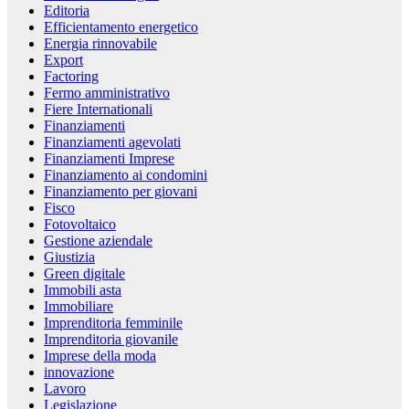
Editoria
Efficientamento energetico
Energia rinnovabile
Export
Factoring
Fermo amministrativo
Fiere Internationali
Finanziamenti
Finanziamenti agevolati
Finanziamenti Imprese
Finanziamento ai condomini
Finanziamento per giovani
Fisco
Fotovoltaico
Gestione aziendale
Giustizia
Green digitale
Immobili asta
Immobiliare
Imprenditoria femminile
Imprenditoria giovanile
Imprese della moda
innovazione
Lavoro
Legislazione