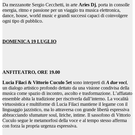
Da mezzanotte Sergio Cecchetti, in arte
Aries Dj
, porta in consolle
energia, ritmo e passione per un viaggio tra musica elettronica,
dance, house, world music e grandi successi capaci di coinvolgere
ogni tipo di pubblico.
DOMENICA 19 LUGLIO
ANFITEATRO, ORE 19.00
Lucia Filaci & Vittorio Cuculo 5et
sono interpreti di
A due voci
,
un dialogo artistico profondo dettato da una visione condivisa della
musica come spazio di incontro, ascolto e trasformazione. L’affiatato
ensemble abita la tradizione per riscriverla dall’interno. La vocalità
virtuosistica e multiforme di Lucia Filaci mantiene il legame con il
linguaggio jazzistico, ma lo attraversa con grande libertà espressiva
abbracciando sfumature soul, liriche, intime. Il sassofono di Vittorio
Cuculo segue le metamorfosi della voce e al tempo stesso afferma
con forza la propria urgenza espressiva.