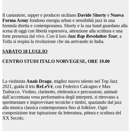
Il cantautore, rapper e producer siciliano
Davide Shorty
e
Nuova
Forma Army
fondono energia urban e sensibilità jazz in una
formula diretta e contemporanea. Shorty e la sua band guardano alla
scena di oggi con libertà espressiva, attenzione alla scrittura e una
forte presenza dal vivo. Con il loro
Jazz Rap Revolution Tour
, a
Tolfa si respira la rivoluzione che sta arrivando in Italia.
SABATO 18 LUGLIO
CENTRO STUDI ITALO NORVEGESE, ORE 19.00
La violinista
Anaïs Drago
, miglior nuovo talento nel Top Jazz
2021, guida il trio
ReLeVé
, con Federico Calcagno e Max
Trabucco. Violino, clarinetto, elettronica e percussioni, animati
dall’accentuata vena performativa degli interpreti, si ritrovano a
sperimentare e improvvisare tecniche e timbri, spaziando dal jazz
alla musica classica contemporanea fino al folklore. Ogni
composizione trae ispirazione da letteratura, pittura e scultura del
XX Secolo.