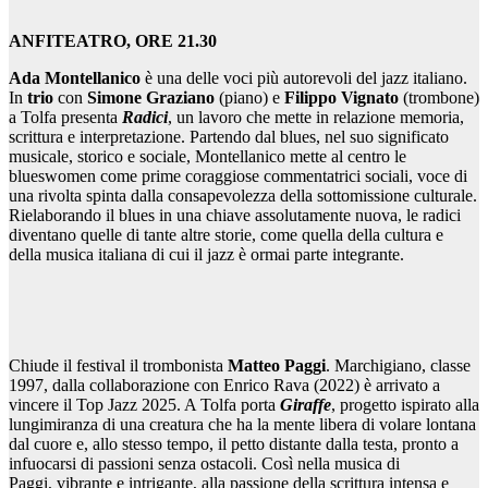
ANFITEATRO, ORE 21.30
Ada Montellanico
è una delle voci più autorevoli del jazz italiano.
In
trio
con
Simone Graziano
(piano)
e
Filippo Vignato
(trombone)
a Tolfa presenta
Radici
, un lavoro che mette in relazione memoria,
scrittura e interpretazione. Partendo dal blues, nel suo significato
musicale, storico e sociale, Montellanico mette al centro le
blueswomen come prime coraggiose commentatrici sociali, voce di
una rivolta spinta dalla consapevolezza della sottomissione culturale.
Rielaborando il blues in una chiave assolutamente nuova, le radici
diventano quelle di tante altre storie, come quella della cultura e
della musica italiana di cui il jazz è ormai parte integrante.
Chiude il festival il trombonista
Matteo Paggi
. Marchigiano, classe
1997, dalla collaborazione con Enrico Rava (2022) è arrivato a
vincere il Top Jazz 2025. A Tolfa porta
Giraffe
, progetto ispirato alla
lungimiranza di una creatura che ha la mente libera di volare lontana
dal cuore e, allo stesso tempo, il petto distante dalla testa, pronto a
infuocarsi di passioni senza ostacoli. Così nella musica di
Paggi, vibrante e intrigante, alla passione della scrittura intensa e