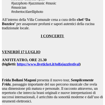
#jazzphoto #jazzmusic #music
#musician
#robertocifarelliphoto
All’interno della Villa Comunale cena a cura dello
chef ‘Da
Buzzico’
per assaporare profumi e sapori autentici della cucina
tradizionale locale.
I CONCERTI
VENERDÌ 17 LUGLIO
ANFITEATRO, ORE 21.30
(biglietti:
https://www.liveticket.it/tolfajazzfestival
)
Frida Bollani Magoni
presenta il nuovo tour,
Semplicemente
Frida
, passaggio importante del suo percorso musicale che svela
una dimensione più matura e personale. Il racconto attraverso, un
repertorio che intreccia brani originali e nuove interpretazioni di
successi internazionali, è arricchito da sonorità moderne e dall’uso di
strumenti elettronici.