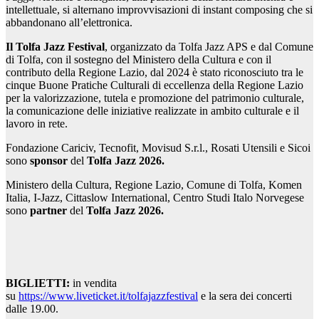
intellettuale, si alternano improvvisazioni di instant composing che si
abbandonano all’elettronica.
Il Tolfa Jazz Festival
,
organizzato da Tolfa Jazz APS e dal Comune
di Tolfa, con il sostegno del Ministero della Cultura e con il
contributo della Regione Lazio, dal 2024 è stato riconosciuto tra le
cinque Buone Pratiche Culturali di eccellenza della Regione Lazio
per la valorizzazione, tutela e promozione del patrimonio culturale,
la comunicazione delle iniziative realizzate in ambito culturale e il
lavoro in rete.
Fondazione Cariciv, Tecnofit, Movisud S.r.l., Rosati Utensili e Sicoi
sono
sponsor
del
Tolfa Jazz 2026.
Ministero della Cultura, Regione Lazio, Comune di Tolfa, Komen
Italia, I-Jazz, Cittaslow International, Centro Studi Italo Norvegese
sono
partner
del
Tolfa Jazz 2026.
BIGLIETTI:
in vendita
su
https://www.liveticket.it/tolfajazzfestival
e la sera dei concerti
dalle 19.00.