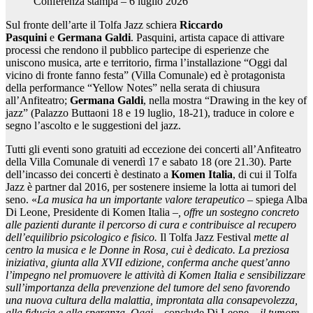
Conferenza stampa – 6 luglio 2026
Sul fronte dell’arte il Tolfa Jazz schiera
Riccardo
Pasquini
e
Germana Galdi
. Pasquini, artista capace di attivare
processi che rendono il pubblico partecipe di esperienze che
uniscono musica, arte e territorio, firma l’installazione “Oggi dal
vicino di fronte fanno festa” (Villa Comunale) ed è protagonista
della performance “Yellow Notes” nella serata di chiusura
all’Anfiteatro;
Germana Galdi
, nella
mostra
“Drawing in the key of
jazz” (Palazzo Buttaoni 18 e 19 luglio, 18-21), traduce in colore e
segno l’ascolto e le suggestioni del jazz.
Tutti gli eventi sono gratuiti ad eccezione dei concerti all’Anfiteatro
della Villa Comunale di venerdì 17 e sabato 18 (ore 21.30). Parte
dell’incasso dei concerti è destinato a
Komen Italia
, di cui il Tolfa
Jazz è partner dal 2016, per sostenere insieme la lotta ai tumori del
seno. «
La musica ha un importante valore terapeutico
– spiega Alba
Di Leone, Presidente di Komen Italia –
, offre un sostegno concreto
alle pazienti durante il percorso di cura e contribuisce al recupero
dell’equilibrio psicologico e fisico.
Il Tolfa Jazz Festival
mette al
centro la musica e le Donne in Rosa, cui è dedicato. La preziosa
iniziativa, giunta alla XVII edizione, conferma anche quest’anno
l’impegno nel promuovere le attività di Komen Italia e sensibilizzare
sull’importanza della prevenzione del tumore del seno favorendo
una nuova cultura della malattia, improntata alla consapevolezza,
alla fiducia e alla speranza. Oggi
– conclude Di Leone –
il tumore