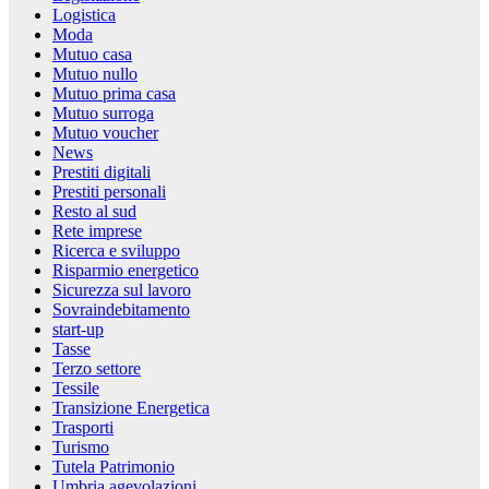
Logistica
Moda
Mutuo casa
Mutuo nullo
Mutuo prima casa
Mutuo surroga
Mutuo voucher
News
Prestiti digitali
Prestiti personali
Resto al sud
Rete imprese
Ricerca e sviluppo
Risparmio energetico
Sicurezza sul lavoro
Sovraindebitamento
start-up
Tasse
Terzo settore
Tessile
Transizione Energetica
Trasporti
Turismo
Tutela Patrimonio
Umbria agevolazioni