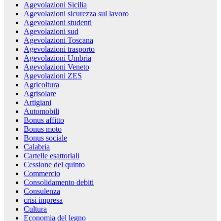
Agevolazioni Sicilia
Agevolazioni sicurezza sul lavoro
Agevolazioni studenti
Agevolazioni sud
Agevolazioni Toscana
Agevolazioni trasporto
Agevolazioni Umbria
Agevolazioni Veneto
Agevolazioni ZES
Agricoltura
Agrisolare
Artigiani
Automobili
Bonus affitto
Bonus moto
Bonus sociale
Calabria
Cartelle esattoriali
Cessione del quinto
Commercio
Consolidamento debiti
Consulenza
crisi impresa
Cultura
Economia del legno