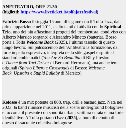
ANFITEATRO, ORE 21.30
(biglietti:
https://www.liveticket.it/tolfajazzfestival
)
Fabrizio Bosso
festeggia 15 anni di legame con il Tolfa Jazz, dalla
prima apparizione nel 2011, e altrettanti di attività con lo
Spiritual
Trio
,
uno dei più affascinanti progetti del trombettista, condiviso con
Alberto Marsico (organo) e Alesandro Minetto (batteria). Bosso
porta a Tolfa
Welcome Back
(2025), l’ultimo tassello di questo
lungo lavoro. Sul palcoscenico dell’Anfiteatro la formazione, dal
forte impatto espressivo, interpreta nello stile gospel e spiritual
standard emblematici (
You Are So Beautiful
di Billy Preston
e
Theme from Taxi Driver
di Bernard Herrmann), ma anche temi
originali (
Spirito Libero
e
Crossroads
di Bosso;
Welcome
Back
,
Upstairs
e
Stupid Lullaby
di Marsico).
Kolosso
è un mix potente di 808, trap, drill e bastard jazz. Nata nel
2023, la band riunisce musicisti della scena underground bolognese
e racconta il presente con sonorità urban, scrittura curata e una forte
identità live. A Tolfa portano
Over
(2025)
, album di debutto di
questo dissacrante collettivo bolognese.