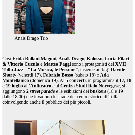
Anais Drago Trio
Così
Frida Bollani Magoni, Anaïs Drago, Kolosso, Lucia Filaci
& Vittorio Cuculo
e
Matteo Paggi
sono i protagonisti del
XVII
Tolfa Jazz – “La Musica, le Persone”
,
insieme ai ‘big’
Davide
Shorty
(venerdì 17),
Fabrizio Bosso
(sabato 18) e
Ada
Montellanico
(domenica 19). Ai
5 concerti
, in programma il
17, 18
e 19 luglio
all’
Anfiteatro
e al
Centro Studi Italo Norvegese
, si
aggiungono
2
street parade
e le esibizioni dei
buskers
(18 e 19
dalle 18.00) che invadono le strade del centro storico di Tolfa
coinvolgendo anche il pubblico dei più piccoli.