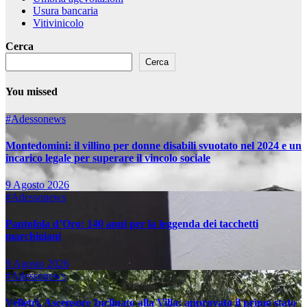
Usura bancaria
Vitivinicolo
Cerca
Cerca
You missed
#Adessonews
Montedomini: il villino per donne disabili svuotato nel 2024 e un
incarico legale per superare il vincolo sociale
9 Agosto 2026
#Adessonews
Pantofola d’Oro: 140 anni per la leggenda dei tacchetti
marchigiani
9 Agosto 2026
#Adessonews
Velletri, Ascensore Inclinato alla Villa: approvato il primo stato