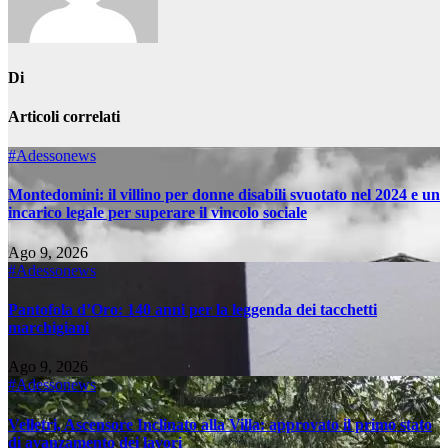
Di
Articoli correlati
#Adessonews
Montedomini: il villino per donne disabili svuotato nel 2024 e un
incarico legale per superare il vincolo sociale
Ago 9, 2026
#Adessonews
Pantofola d’Oro: 140 anni per la leggenda dei tacchetti
marchigiani
Ago 9, 2026
#Adessonews
Velletri, Ascensore Inclinato alla Villa: approvato il primo stato
di avanzamento dei lavori