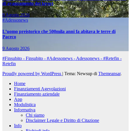
di avanzamento dei lavori
9 Agosto 2026
#Adessonews
L’uomo preistorico che 500mila anni fa abitava le terre di
Paceco
9 Agosto 2026
#Finsubito - Finsubito - #Adessonews - Adessonews - #Retefin -
Retefin
Proudly powered by WordPress
|
Tema: Newsup di
Themeansar
.
Home
Finanziamenti Agevolazioni
Finanziamento aziendale
App
Modulistica
Informativa
Chi siamo
Disclaimer Legale e Diritto di Citazione
Info
Richiedi info