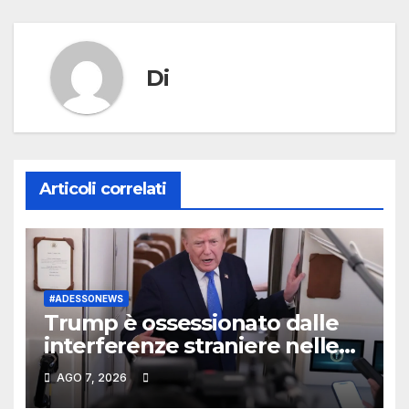
Di
Articoli correlati
#ADESSONEWS
Trump è ossessionato dalle
interferenze straniere nelle
elezioni americane
AGO 7, 2026