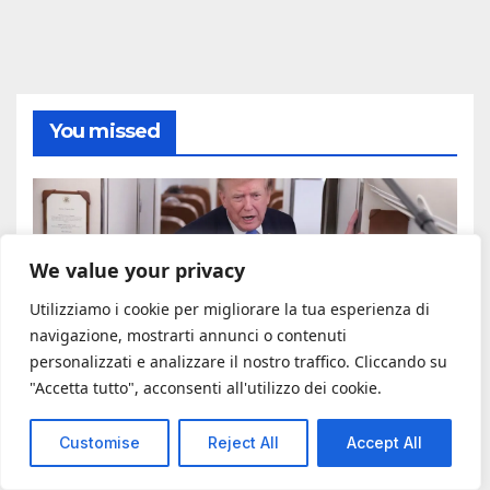
You missed
#ADESSONEWS
We value your privacy
Trump è ossessionato dalle
Utilizziamo i cookie per migliorare la tua esperienza di
interferenze straniere nelle
navigazione, mostrarti annunci o contenuti
elezioni americane
7 AGOSTO 2026
personalizzati e analizzare il nostro traffico. Cliccando su
"Accetta tutto", acconsenti all'utilizzo dei cookie.
Customise
Reject All
Accept All