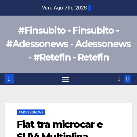
Salta
Ven. Ago 7th, 2026
al
contenuto
#Finsubito - Finsubito -
#Adessonews - Adessonews
- #Retefin - Retefin
#ADESSONEWS
Fiat tra microcar e
SUV: Multiplina,