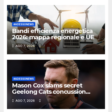
#ADESSONEWS
Bandi efficienza energetica
2026: mappa regionale e UE
AGO 7, 2026
#ADESSONEWS
Mason Cox slams secret
Geelong Cats concussion
deal, Hawthorn’s Sam
AGO 7, 2026
Mitchell addresses back door
agreement, latest news