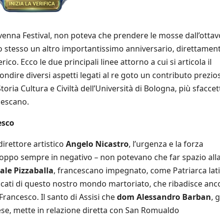
venna Festival, non poteva che prendere le mosse dall’ottav
 stesso un altro importantissimo anniversario, direttamen
rico. Ecco le due principali linee attorno a cui si articola il
ndire diversi aspetti legati al re goto un contributo prezio
toria Cultura e Civiltà dell’Università di Bologna, più sfaccet
ncescano.
esco
direttore artistico
Angelo Nicastro
, l’urgenza e la forza
roppo sempre in negativo – non potevano che far spazio all
ale Pizzaballa
, francescano impegnato, come Patriarca lati
licati di questo nostro mondo martoriato, che ribadisce anc
 Francesco. Il santo di Assisi che
dom Alessandro Barban
, 
se, mette in relazione diretta con San Romualdo