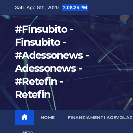
Salta
Sab. Ago 8th, 2026
2:08:36 PM
al
contenuto
#Finsubito -
Finsubito -
#Adessonews -
Adessonews -
#Retefin -
Retefin
HOME
FINANZIAMENTI AGEVOLAZ