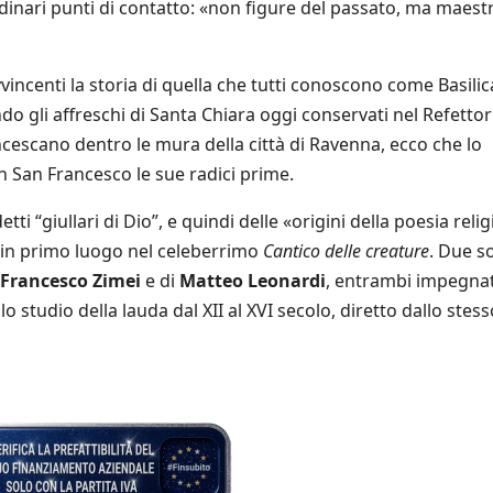
dinari punti di contatto: «non figure del passato, ma maestr
vincenti la storia di quella che tutti conoscono come Basilic
ndo gli affreschi di Santa Chiara oggi conservati nel Refettor
cescano dentro le mura della città di Ravenna, ecco che lo
in San Francesco le sue radici prime.
etti “giullari di Dio”, e quindi delle «origini della poesia reli
in primo luogo nel celeberrimo
Cantico delle creature
. Due s
Francesco Zimei
e di
Matteo Leonardi
, entrambi impegnat
o studio della lauda dal XII al XVI secolo, diretto dallo stess