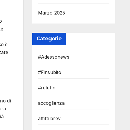
Marzo 2025
o
te
Categorie
so è
tate
#Adessonews
#Finsubito
#retefin
a
no di
accoglienza
ora
già
affitti brevi