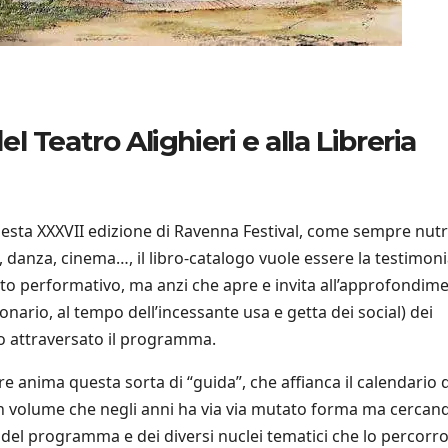
el Teatro Alighieri e alla Libreria
uesta XXXVII edizione di Ravenna Festival, come sempre nutr
ro, danza, cinema…, il libro-catalogo vuole essere la testimon
to performativo, ma anzi che apre e invita all’approfondim
onario, al tempo dell’incessante usa e getta dei social) dei
no attraversato il programma.
re anima questa sorta di “guida”, che affianca il calendario d
Un volume che negli anni ha via via mutato forma ma cercan
” del programma e dei diversi nuclei tematici che lo percorr