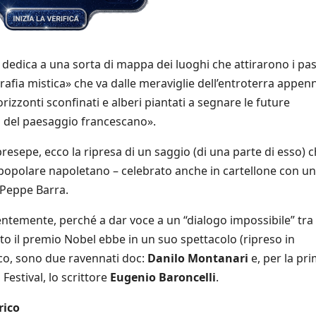
dedica a una sorta di mappa dei luoghi che attirarono i pas
rafia mistica» che va dalle meraviglie dell’entroterra appen
 orizzonti sconfinati e alberi piantati a segnare le future
 del paesaggio francescano».
presepe, ecco la ripresa di un saggio (di una parte di esso) ch
popolare napoletano – celebrato anche in cartellone con un
i Peppe Barra.
entemente, perché a dar voce a un “dialogo impossibile” tra 
nto il premio Nobel ebbe in un suo spettacolo (ripreso in
co, sono due ravennati doc:
Danilo Montanari
e, per la pr
Festival, lo scrittore
Eugenio Baroncelli
.
rico