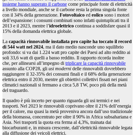
insieme hanno superato il carbone
come principale fonte di elettricità
a livello mondiale, anche se il carbone resta la prima singola fonte
con il 34% della generazione.
Fotovoltaico
ed
eolico
sono i motori
dell’espansione: i consumi combinati sono infatti quintuplicati tra il
2013 e il 2023, mentre l’
idroelettrico
continua a soddisfare quasi il
15% della domanda elettrica globale.
La
capacità rinnovabile installata pro capite ha toccato il record
di 544 watt nel 2024
, ma il dato medio nasconde uno squilibrio
profondo: si va dai 1.224 watt pro capite dei Paesi ad alto reddito ai
soli 33,6 watt di quelli a basso reddito. Il rapporto ricorda inoltre
che, per allinearsi all’impegno di
triplicare la capacità rinnovabile
assunto alla COP28, gli
usi moderni
delle rinnovabili dovrebbero
raggiungere il 32-35% dei consumi finali e il 68% della generazione
elettrica entro il 2030, mentre gli obiettivi collettivi fissati nei piani
climatici nazionali si fermano a circa 5,8 TW, poco più della metà
del traguardo.
Il quadro è più incerto per quanto riguarda gli usi termici e nei
trasporti. Nel 2023 le rinnovabili coprivano oltre il 21% dell’energia
per il calore, ma quasi la metà proveniva ancora dall’uso tradizionale
della biomassa, concentrato per oltre il 90% in Africa subsahariana e
Asia. Nei trasporti la quota era ferma al 4,3%, trainata dai
biocarburanti e, in misura crescente, dall’elettricità rinnovabile legata
alla diffusione dei veicoli elettrici.