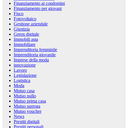
Finanziamento ai condomini
Finanziamento per giovani
Fisco
Fotovoltaico
Gestione aziendale
Giustizia
Green digitale
Immobili asta
Immobiliare
Imprenditoria femminile
Imprenditoria giovanile
Imprese della moda
innovazione
Lavoro
Legislazione
Logistica
Moda
Mutuo casa
Mutuo nullo
Mutuo prima casa
Mutuo surroga
Mutuo voucher
News
Prestiti digitali
Prestiti personali