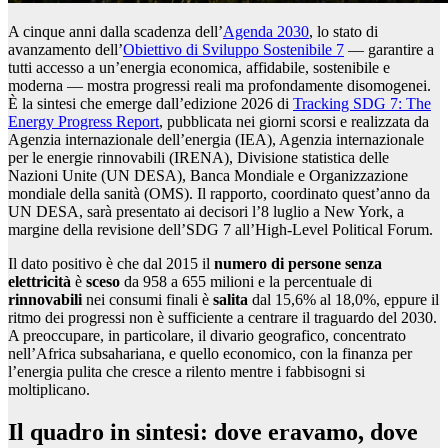
A cinque anni dalla scadenza dell’
Agenda 2030
, lo stato di
avanzamento dell’
Obiettivo di Sviluppo Sostenibile 7
— garantire a
tutti accesso a un’energia economica, affidabile, sostenibile e
moderna — mostra progressi reali ma profondamente disomogenei.
È la sintesi che emerge dall’edizione 2026 di
Tracking SDG 7: The
Energy Progress Report
, pubblicata nei giorni scorsi e realizzata da
Agenzia internazionale dell’energia (IEA), Agenzia internazionale
per le energie rinnovabili (IRENA), Divisione statistica delle
Nazioni Unite (UN DESA), Banca Mondiale e Organizzazione
mondiale della sanità (OMS). Il rapporto, coordinato quest’anno da
UN DESA, sarà presentato ai decisori l’8 luglio a New York, a
margine della revisione dell’SDG 7 all’High-Level Political Forum.
Il dato positivo è che dal 2015 il
numero di persone senza
elettricità
è
sceso
da 958 a 655 milioni e la percentuale di
rinnovabili
nei consumi finali è
salita
dal 15,6% al 18,0%, eppure il
ritmo dei progressi non è sufficiente a centrare il traguardo del 2030.
A preoccupare, in particolare, il divario geografico, concentrato
nell’Africa subsahariana, e quello economico, con la finanza per
l’energia pulita che cresce a rilento mentre i fabbisogni si
moltiplicano.
Il quadro in sintesi: dove eravamo, dove