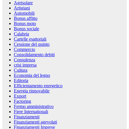
Agrisolare
Artigiani
Automobili
Bonus affitto
Bonus moto
Bonus sociale
Calabria
Cartelle esattoriali
Cessione del quinto
Commercio
Consolidamento debiti
Consulenza
crisi impresa
Cultura
Economia del legno
Editoria
Efficientamento energetico
Energia rinnovabile
Export
Factoring
Fermo amministrativo
Fiere Internationali
Finanziamenti
Finanziamenti agevolati
Finanziamenti Imprese