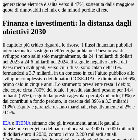
generazione elettrica è salita verso il 47%, sostenuta dalla maggiore
quota di rinnovabili nel mix e da minori perdite di rete.
Finanza e investimenti: la distanza dagli
obiettivi 2030
Il capitolo più critico riguarda le risorse. I flussi finanziari pubblici
internazionali a sostegno dell’energia pulita nei Paesi in via di
sviluppo sono saliti solo marginalmente, da 24,4 miliardi di dollari
nel 2023 a 24,6 miliardi nel 2024. Il segnale negativo arriva dai
Paesi meno sviluppati, verso cui i flussi sono calati dell’11%,
fermandosi a 3,7 miliardi, in un contesto in cui l’aiuto pubblico allo
sviluppo complessivo dei donatori OCSE-DAC è diminuito del 6%,
primo calo in cinque anni. Lo strumento prevalente resta il debito,
che copre circa l’80% del totale; i prestiti standard pesano per 14,4
miliardi (59%), seguiti dai prestiti agevolati per 4,8 miliardi (19%) e
dai contributi a fondo perduto, in crescita del 39% a 3,3 miliardi
(13%). Equity e garanzie restano marginali, rispettivamente al 2% e
al 5%.
IEA
e
IRENA
stimano che gli investimenti annui legati alla
transizione energetica debbano collocarsi tra 3.000 e 5.000 miliardi
di dollari entro il 2030, contro i circa 2.200 miliardi attuali.
L’efficienza energetica, in particolare, richiederebbe un aumento di