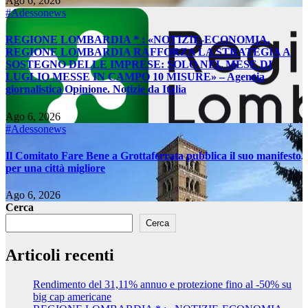
Ago 6, 2026
#Adessonews
REGIONE LOMBARDIA * : «NOTIZIE-ECONOMIA.
REGIONE LOMBARDIA RAFFORZA LA STRATEGIA A
SOSTEGNO DELLE IMPRESE: SOLO NEL MESE DI
LUGLIO MESSE IN CAMPO 10 MISURE» – Agenzia
giornalistica Opinione. Notizie da Italia
Ago 6, 2026
#Adessonews
Il Comitato Fare Bene a Grottaferrata pubblica il suo manifesto
per una città migliore
Ago 6, 2026
Cerca
Cerca
Articoli recenti
Rendimento del 31,11% annuo e protezione fino al -50% su
big cap americane