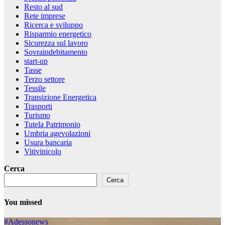
Resto al sud
Rete imprese
Ricerca e sviluppo
Risparmio energetico
Sicurezza sul lavoro
Sovraindebitamento
start-up
Tasse
Terzo settore
Tessile
Transizione Energetica
Trasporti
Turismo
Tutela Patrimonio
Umbria agevolazioni
Usura bancaria
Vitivinicolo
Cerca
Cerca
You missed
#Adessonews