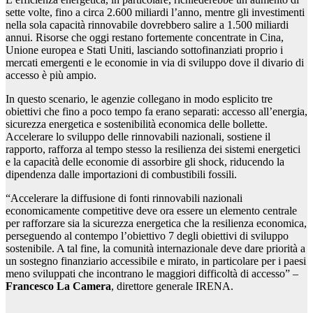
sette volte, fino a circa 2.600 miliardi l’anno, mentre gli investimenti
nella sola capacità rinnovabile dovrebbero salire a 1.500 miliardi
annui. Risorse che oggi restano fortemente concentrate in Cina,
Unione europea e Stati Uniti, lasciando sottofinanziati proprio i
mercati emergenti e le economie in via di sviluppo dove il divario di
accesso è più ampio.
In questo scenario, le agenzie collegano in modo esplicito tre
obiettivi che fino a poco tempo fa erano separati: accesso all’energia,
sicurezza energetica e sostenibilità economica delle bollette.
Accelerare lo sviluppo delle rinnovabili nazionali, sostiene il
rapporto, rafforza al tempo stesso la resilienza dei sistemi energetici
e la capacità delle economie di assorbire gli shock, riducendo la
dipendenza dalle importazioni di combustibili fossili.
“Accelerare la diffusione di fonti rinnovabili nazionali
economicamente competitive deve ora essere un elemento centrale
per rafforzare sia la sicurezza energetica che la resilienza economica,
perseguendo al contempo l’obiettivo 7 degli obiettivi di sviluppo
sostenibile. A tal fine, la comunità internazionale deve dare priorità a
un sostegno finanziario accessibile e mirato, in particolare per i paesi
meno sviluppati che incontrano le maggiori difficoltà di accesso” –
Francesco La Camera
, direttore generale IRENA.