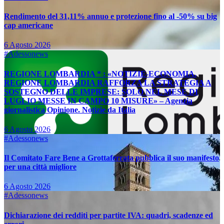
Rendimento del 31,11% annuo e protezione fino al -50% su big
cap americane
6 Agosto 2026
#Adessonews
REGIONE LOMBARDIA * : «NOTIZIE-ECONOMIA.
REGIONE LOMBARDIA RAFFORZA LA STRATEGIA A
SOSTEGNO DELLE IMPRESE: SOLO NEL MESE DI
LUGLIO MESSE IN CAMPO 10 MISURE» – Agenzia
giornalistica Opinione. Notizie da Italia
6 Agosto 2026
#Adessonews
Il Comitato Fare Bene a Grottaferrata pubblica il suo manifesto
per una città migliore
6 Agosto 2026
#Adessonews
Dichiarazione dei redditi per partite IVA: quadri, scadenze ed