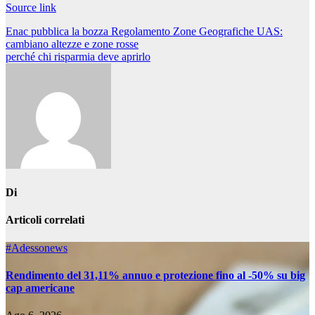
Source link
Navigazione
Enac pubblica la bozza Regolamento Zone Geografiche UAS:
cambiano altezze e zone rosse
articoli
perché chi risparmia deve aprirlo
Di
Articoli correlati
#Adessonews
Rendimento del 31,11% annuo e protezione fino al -50% su big
cap americane