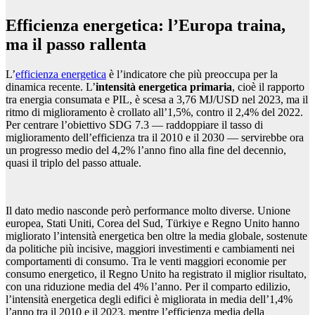
Efficienza energetica: l’Europa traina,
ma il passo rallenta
L’
efficienza energetica
è l’indicatore che più preoccupa per la
dinamica recente. L’
intensità energetica primaria
, cioè il rapporto
tra energia consumata e PIL, è scesa a 3,76 MJ/USD nel 2023, ma il
ritmo di miglioramento è crollato all’1,5%, contro il 2,4% del 2022.
Per centrare l’obiettivo SDG 7.3 — raddoppiare il tasso di
miglioramento dell’efficienza tra il 2010 e il 2030 — servirebbe ora
un progresso medio del 4,2% l’anno fino alla fine del decennio,
quasi il triplo del passo attuale.
Il dato medio nasconde però performance molto diverse. Unione
europea, Stati Uniti, Corea del Sud, Türkiye e Regno Unito hanno
migliorato l’intensità energetica ben oltre la media globale, sostenute
da politiche più incisive, maggiori investimenti e cambiamenti nei
comportamenti di consumo. Tra le venti maggiori economie per
consumo energetico, il Regno Unito ha registrato il miglior risultato,
con una riduzione media del 4% l’anno. Per il comparto edilizio,
l’intensità energetica degli edifici è migliorata in media dell’1,4%
l’anno tra il 2010 e il 2023, mentre l’efficienza media della