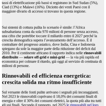
tassi di elettrificazione più bassi si registrano in Sud Sudan (5%),
Ciad (13%) e Malawi (16%). Diciotto dei venti Paesi con il
maggiore divario di accesso si trovano in questa regione.
Sui sistemi di cottura pulita lo scenario è simile: l’Africa
subsahariana conta da sola 970 milioni di persone senza accesso,
una cifra che potrebbe toccare il miliardo entro il 2027 perché la
crescita demografica supera l’avanzamento dell’accesso. È il
contraltare del progresso asiatico, dove India, Cina e Indonesia
spiegano da sole la maggior parte della riduzione del deficit dal
2010. Per il continente africano il rapporto indica nelle
rinnovabili
distribuite
—
solare off-grid e mini-grid
— la via più rapida ed
economica per colmare il ritardo, già oggi al servizio di centinaia di
milioni di persone.
Rinnovabili ed efficienza energetica:
crescita solida ma ritmo insufficiente
Sul versante delle fonti pulite arrivano i segnali più incoraggianti.
Nel 2023 le rinnovabili coprivano il 18,0% dei consumi finali di
energia e oltre il 30% dei consumi elettrici, la quota più alta tra tutti
gli usi finali. Secondo il rapporto, nel 2025
le rinnovabili nel loro