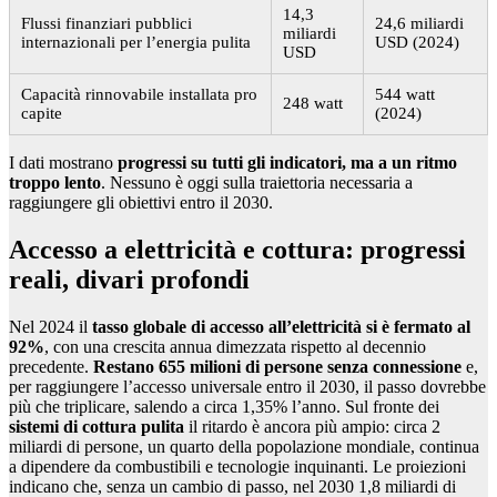
14,3
Flussi finanziari pubblici
24,6 miliardi
miliardi
internazionali per l’energia pulita
USD (2024)
USD
Capacità rinnovabile installata pro
544 watt
248 watt
capite
(2024)
I dati mostrano
progressi su tutti gli indicatori, ma a un ritmo
troppo lento
. Nessuno è oggi sulla traiettoria necessaria a
raggiungere gli obiettivi entro il 2030.
Accesso a elettricità e cottura: progressi
reali, divari profondi
Nel 2024 il
tasso globale di accesso all’elettricità si è fermato al
92%
, con una crescita annua dimezzata rispetto al decennio
precedente.
Restano 655 milioni di persone senza connessione
e,
per raggiungere l’accesso universale entro il 2030, il passo dovrebbe
più che triplicare, salendo a circa 1,35% l’anno. Sul fronte dei
sistemi di cottura pulita
il ritardo è ancora più ampio: circa 2
miliardi di persone, un quarto della popolazione mondiale, continua
a dipendere da combustibili e tecnologie inquinanti. Le proiezioni
indicano che, senza un cambio di passo, nel 2030 1,8 miliardi di