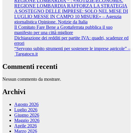
REGIONE LOMBARDIA * : «NOTIZIE-ECONOMIA.
REGIONE LOMBARDIA RAFFORZA LA STRATEGIA
A SOSTEGNO DELLE IMPRESE: SOLO NEL MESE DI
LUGLIO MESSE IN CAMPO 10 MISURE» – Agenzia
giornalistica Opinione. Notizie da Italia
Il Comitato Fare Bene a Grottaferrata pubblica il suo
manifesto per una città migliore
Dichiarazione dei redditi per partite IVA: quadri, scadenze ed
errori
“Servono subito strumenti per sostenere le imprese agricole” –
Targatocn.it
Commenti recenti
Nessun commento da mostrare.
Archivi
Agosto 2026
Luglio 2026
Giugno 2026
Maggio 2026
Aprile 2026
Marzo 2026