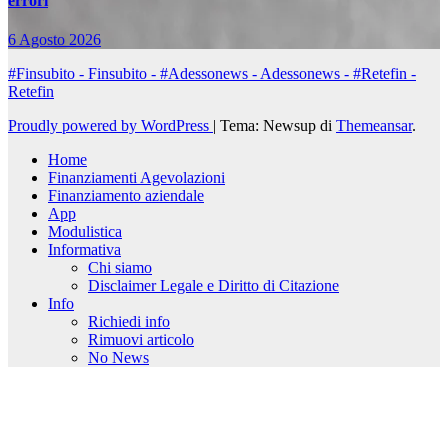
errori
6 Agosto 2026
#Finsubito - Finsubito - #Adessonews - Adessonews - #Retefin -
Retefin
Proudly powered by WordPress
|
Tema: Newsup di
Themeansar
.
Home
Finanziamenti Agevolazioni
Finanziamento aziendale
App
Modulistica
Informativa
Chi siamo
Disclaimer Legale e Diritto di Citazione
Info
Richiedi info
Rimuovi articolo
No News