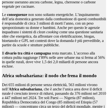
persone useranno ancora carbone, legna, cherosene o carbone
vegetale per cucinare.
Le
conseguenze
non sono soltanto energetiche. L’inquinamento
dell’aria domestica generato dalla combustione di questi combustibili
è responsabile di circa 3 milioni di morti l’anno, con un peso
sproporzionato su donne e bambini. Anche per questo le agenzie
inquadrano i sistemi di
clean cooking
come una questione sanitaria
oltre che energetica, da affrontare con elettrificazione, biogas,
bioetanolo e GPL nei contesti dove la domanda è più prevedibile, a
partire da scuole e strutture pubbliche.
Il
divario tra città e campagna
resta marcato. L’accesso alla
cottura pulita raggiunge l’89% nelle aree urbane ma si ferma al 56%
in quelle rurali, dove vive 1,5 dei 2,0 miliardi di persone ancora
escluse.
Africa subsahariana: il nodo che frena il mondo
Dei 655 milioni di persone senza elettricità, 563 milioni vivono
nell’
Africa subsahariana
, che è anche l’unica area dove il deficit
rurale è cresciuto invece di ridursi, passando da 376 milioni nel 2010
a 447 milioni nel 2024. Tre soli Paesi — Nigeria (87 milioni),
Repubblica Democratica del Congo (85 milioni) ed Etiopia (57
milioni) — concentrano circa un terzo del deficit mondiale, mentre i