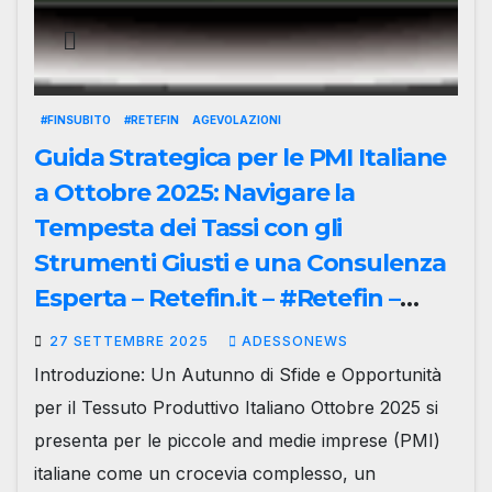
#FINSUBITO
#RETEFIN
AGEVOLAZIONI
Guida Strategica per le PMI Italiane
a Ottobre 2025: Navigare la
Tempesta dei Tassi con gli
Strumenti Giusti e una Consulenza
Esperta – Retefin.it – #Retefin –
Retefin – #Finsubito – Finsubito –
27 SETTEMBRE 2025
ADESSONEWS
#Adessonews – #Adessonews –
Introduzione: Un Autunno di Sfide e Opportunità
#Finsubito – Adessonews
per il Tessuto Produttivo Italiano Ottobre 2025 si
presenta per le piccole and medie imprese (PMI)
italiane come un crocevia complesso, un