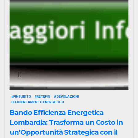
#FINSUBITO
#RETEFIN
AGEVOLAZIONI
EFFICIENTAMENTO ENERGETICO
Bando Efficienza Energetica
Lombardia: Trasforma un Costo in
un’Opportunità Strategica con il