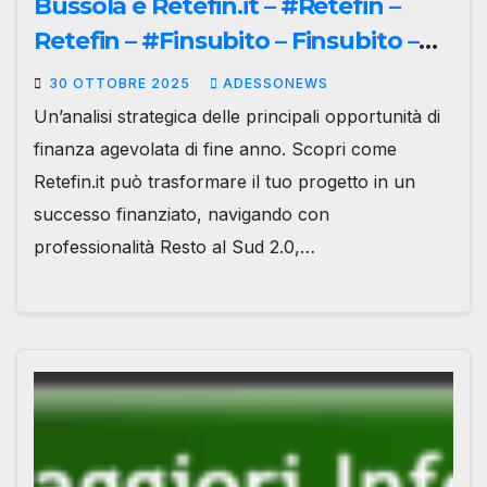
Bussola è Retefin.it – #Retefin –
Retefin – #Finsubito – Finsubito –
#Adessonews – #Adessonews –
30 OTTOBRE 2025
ADESSONEWS
#Finsubito – Adessonews
Un’analisi strategica delle principali opportunità di
finanza agevolata di fine anno. Scopri come
Retefin.it può trasformare il tuo progetto in un
successo finanziato, navigando con
professionalità Resto al Sud 2.0,…