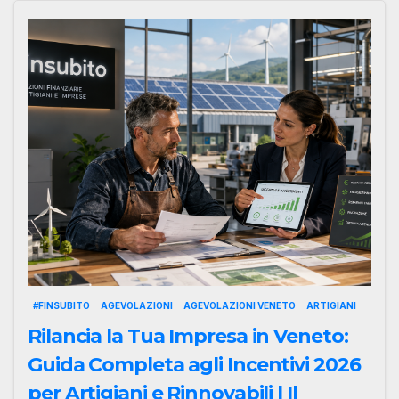
#FINSUBITO
AGEVOLAZIONI
AGEVOLAZIONI VENETO
ARTIGIANI
Rilancia la Tua Impresa in Veneto:
Guida Completa agli Incentivi 2026
per Artigiani e Rinnovabili | Il