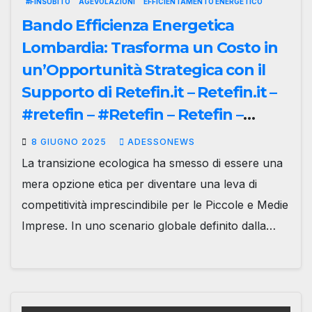
#FINSUBITO
AGEVOLAZIONI
EFFICIENTAMENTO ENERGETICO
Bando Efficienza Energetica
Lombardia: Trasforma un Costo in
un’Opportunità Strategica con il
Supporto di Retefin.it – Retefin.it –
#retefin – #Retefin – Retefin –
#Finsubito – Finsubito –
8 GIUGNO 2025
ADESSONEWS
#Adessonews – #Adessonews –
La transizione ecologica ha smesso di essere una
#Finsubito – Adessonews
mera opzione etica per diventare una leva di
competitività imprescindibile per le Piccole e Medie
Imprese. In uno scenario globale definito dalla…