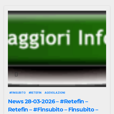
#FINSUBITO
#RETEFIN
AGEVOLAZIONI
News 28-03-2026 – #Retefin –
Retefin – #Finsubito – Finsubito –