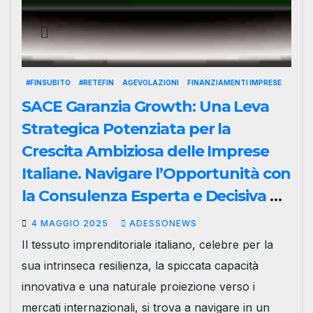
#FINSUBITO
#RETEFIN
AGEVOLAZIONI
FINANZIAMENTI IMPRESE
SACE Garanzia Growth: Una Leva
Strategica Potenziata per la
Crescita Ambiziosa delle Imprese
Italiane. Navigare l’Opportunità con
la Consulenza Esperta e Decisiva di
Retefin.it – #Retefin – Retefin –
4 MAGGIO 2025
ADESSONEWS
#Finsubito – Finsubito –
Il tessuto imprenditoriale italiano, celebre per la
#Adessonews – #Adessonews –
sua intrinseca resilienza, la spiccata capacità
#Finsubito – Adessonews
innovativa e una naturale proiezione verso i
mercati internazionali, si trova a navigare in un