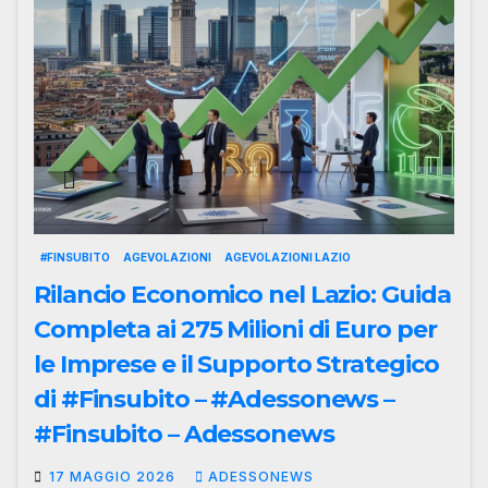
#FINSUBITO
AGEVOLAZIONI
AGEVOLAZIONI LAZIO
Rilancio Economico nel Lazio: Guida
Completa ai 275 Milioni di Euro per
le Imprese e il Supporto Strategico
di #Finsubito – #Adessonews –
#Finsubito – Adessonews
17 MAGGIO 2026
ADESSONEWS