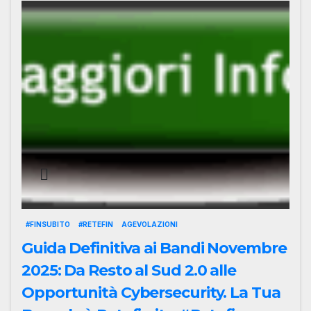
#FINSUBITO
#RETEFIN
AGEVOLAZIONI
Guida Definitiva ai Bandi Novembre
2025: Da Resto al Sud 2.0 alle
Opportunità Cybersecurity. La Tua