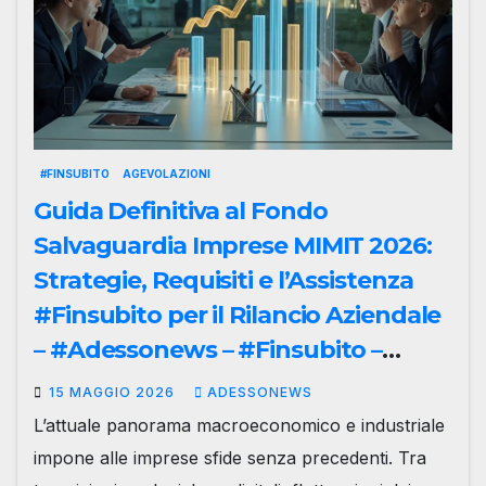
#FINSUBITO
AGEVOLAZIONI
Guida Definitiva al Fondo
Salvaguardia Imprese MIMIT 2026:
Strategie, Requisiti e l’Assistenza
#Finsubito per il Rilancio Aziendale
– #Adessonews – #Finsubito –
Adessonews
15 MAGGIO 2026
ADESSONEWS
L’attuale panorama macroeconomico e industriale
impone alle imprese sfide senza precedenti. Tra