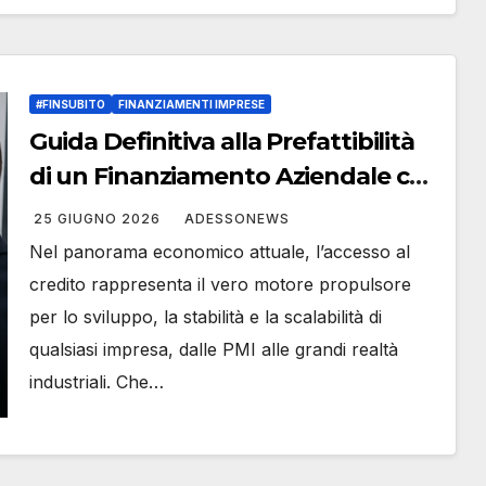
#FINSUBITO
FINANZIAMENTI IMPRESE
Guida Definitiva alla Prefattibilità
di un Finanziamento Aziendale con
#Finsubito: Ottieni la Tua Risposta
25 GIUGNO 2026
ADESSONEWS
Immediata On-line – #Adessonews
Nel panorama economico attuale, l’accesso al
– #Finsubito – Adessonews
credito rappresenta il vero motore propulsore
per lo sviluppo, la stabilità e la scalabilità di
qualsiasi impresa, dalle PMI alle grandi realtà
industriali. Che…