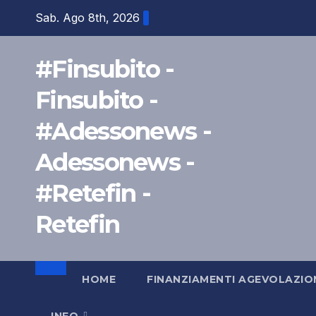
Salta
Sab. Ago 8th, 2026
al
contenuto
#Finsubito -
Finsubito -
#Adessonews -
Adessonews -
#Retefin -
Retefin
HOME
FINANZIAMENTI AGEVOLAZIO