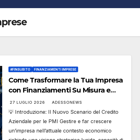
mprese
#FINSUBITO
FINANZIAMENTI IMPRESE
Come Trasformare la Tua Impresa
con Finanziamenti Su Misura e
Finanza Agevolata: La Guida
27 LUGLIO 2026
ADESSONEWS
Definitiva Strategica di #Finsubito
💡 Introduzione: Il Nuovo Scenario del Credito
– #Adessonews – #Finsubito –
Aziendale per le PMI Gestire e far crescere
Adessonews
un’impresa nell’attuale contesto economico