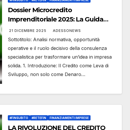
#FINSUBITO
#RETEFIN
FINANZIAMENTI IMPRESE
Dossier Microcredito
Imprenditoriale 2025: La Guida
Strategica per l’Accesso al Credito
21 DICEMBRE 2025
ADESSONEWS
– #Retefin – Retefin – #Finsubito –
Sottotitolo: Analisi normativa, opportunità
Finsubito – #Adessonews –
operative e il ruolo decisivo della consulenza
#Adessonews – #Finsubito –
specialistica per trasformare un’idea in impresa
Adessonews
solida. 1. Introduzione: Il Credito come Leva di
Sviluppo, non solo come Denaro…
#FINSUBITO
#RETEFIN
FINANZIAMENTI IMPRESE
LA RIVOLUZIONE DEL CREDITO