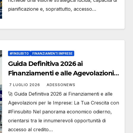
richiede una visione strategica lucida, capacità di
pianificazione e, soprattutto, accesso…
#FINSUBITO
FINANZIAMENTI IMPRESE
Guida Definitiva 2026 ai
Finanziamenti e alle Agevolazioni
per le Imprese: La Tua Crescita con
7 LUGLIO 2026
ADESSONEWS
#Finsubito – #Adessonews –
🚀 Guida Definitiva 2026 ai Finanziamenti e alle
#Finsubito – Adessonews
Agevolazioni per le Imprese: La Tua Crescita con
#Finsubito Nel panorama economico odierno,
orientarsi tra le innumerevoli opportunità di
accesso al credito…