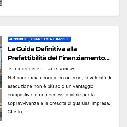
#FINSUBITO
FINANZIAMENTI IMPRESE
La Guida Definitiva alla
Prefattibilità del Finanziamento
Aziendale: Ottieni la Tua Risposta
26 GIUGNO 2026
ADESSONEWS
Immediata Online con #Finsubito –
Nel panorama economico odierno, la velocità di
#Adessonews – #Finsubito –
esecuzione non è più solo un vantaggio
Adessonews
competitivo: è una necessità vitale per la
sopravvivenza e la crescita di qualsiasi impresa.
Che tu…