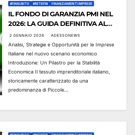
#FINSUBITO
#RETEFIN
FINANZIAMENTI IMPRESE
IL FONDO DI GARANZIA PMI NEL
2026: LA GUIDA DEFINITIVA AL
DECRETO MILLEPROROGHE –
2 GENNAIO 2026
ADESSONEWS
Retefin.it – #Retefin – Retefin –
Analisi, Strategie e Opportunità per le Imprese
#Finsubito – Finsubito –
Italiane nel nuovo scenario economico
#Adessonews – #Adessonews –
Introduzione: Un Pilastro per la Stabilità
#Finsubito – Adessonews
Economica Il tessuto imprenditoriale italiano,
storicamente caratterizzato da una
predominanza di Piccole…