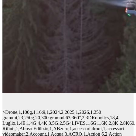
>Drone,1,100g,1,16:9,1,2024,2,2025,1,2026,1,250 grammi,23,250g,20,300 grammi,63,360°,2,3DRobotics,18,4 Luglio,1,4E,1,4G,4,4K,3,5G,2,5G4LIVES,1,6G,1,6K,2,8K,2,8K60,1,A1/A3,1,A15,1,A2,4,AAM,24,Abbandono Rifiuti,1,Abuso Edilizio,1,ABzero,1,accessori droni,1,accessori videomaker,2,Account,1,Acqua,3,ACRO,1,Action 6,2,Action Cam,29,Action Camera,5,Active Track,2,Activetrack,2,ActiveTrack 7.0,1,ActiveTrack 8.0,1,adapter usb-c hdmi,1,Addestramento Piloti,1,ADIAT,1,Adidas,1,ADS-B,1,Advanced Air Mobility,34,Adventure Combo,1,AeCI,3,aermatica3d,2,Aeromapper,1,Aeromobile a Pilotaggio Remoto,1,Aeromobile Giocattolo,1,Aeromobili con equipaggio,4,Aeromobili di Stato,1,Aeromodellismo,36,Aeronautica Militare,3,Aeroporto,1,aeroporto Cuneo Levaldigi,1,Aeroscope,2,Aerospazio,3,Aerotaxi,4,AeroVerify,1,Aetos,1,Africa,1,AGCM,1,AGEA,1,aggiornamento firmware,6,Aggiornamento Firmware Droni,1,aggiramento ostacoli,1,Agisoft,1,Agisoft Metashape Professional,1,Agras T100,2,Agras T25,1,Agras T50,1,Agras T55,1,Agricoltura,108,agricoltura di precisione,16,Agricoltura sostenibile,3,Agritechnica,1,Agritechnica 2025,1,AI,8,Aibotix,3,AIO,1,AIP Italia,1,Air 3,1,Air Mobility Show,1,Air Taxi,10,Air Taxy,1,Air Unit HD,1,Air Unit O3,2,Air Unit O4,1,Airbag,1,Airbus,1,AIView Group,1,Akinci,1,Albachiara,1,Alien,1,ALL-I,2,alluvione emilia romagna,1,Alpi,1,Alpine Quest,1,Alpini,1,Alpinismo,2,Alta tensione,1,Alta velocità,1,Altezza,1,AltMoC,1,Amazon,22,Amazon Prime Air,20,Amazon Prime Day 2025,1,Ambiente,16,Ambulanza,1,Amerigo Vespucci,1,Amflow,2,Amflow PL,2,Amflow TL Carbon,1,Anafi,23,Anafi Ai,2,Anafi Mini,1,Anafi Thermal,3,Anafi UKR,1,Anafi-Ai,1,Analisi Rischi,2,Analisi Termografica,1,andamento fatturato,1,Android,1,Animali,1,Annegamento,1,Annual Safety Review 2025,1,Ansv,5,Antartide,2,Anti Drone,14,Anti-drone,2,Anti-jamming,1,Anti-UAS,1,Antidrone,5,Antigelo,1,Antigravity,4,Antigravity A1,8,antincendio,7,Antincendio Boschivo,2,Antitrust,1,Antonio Bonanno,1,Aperol,1,Apex,1,Apian,1,APM,9,Apple,4,Apple iPhone X,1,Apple Watch,2,APR,745,Aquila20 HD,1,Aquile,1,Archeologia con i Droni,7,Archer Aviation,1,Arciere,1,Arducopter,45,Ardupilot,3,Area Rossa,1,Arenzano,1,ARIES,1,Arpa,1,arresti,2,arresto,3,Arresto drone,1,Arte,1,Artico,1,ASPI,1,Aspirapolvere Drone,1,Aspirapolvere Volante,1,Assembramenti di persone,2,Assicurazione,5,Assicurazione. Droni,3,Associazione,2,Assorpas,15,ATAK,1,ATM-09,2,Atom,1,Atom 2,2,ATOM 3,1,Atterraggio Droni,1,Atterraggio emergenza,1,Attrezzatura Cinematografica,1,attrezzatura per vlogger,1,Attrezzatura Video,1,Audio,3,audio professionale,1,ausa,1,AUSEA,1,Australia,1,Autel,11,Autel Evo 3,2,Autel EVO Lite,1,Autel EVO MAX 4N,1,Autel EVO MAX 4T,1,Autel EVO Mini,2,Autel EVO Nano,4,Autel Roboticis,2,Autel Robotics,36,Auto,3,Auto autonoma,1,Autocostruiti,1,AutoFlight,1,autonomia droni,1,Autonomia Volo,1,Autopilota,10,Autorizzazione Sorvolo,1,autostrade,4,Avata 360,1,Avata360,1,Avincis,1,Avinox,2,Avinox M2,1,avio-idro-elisuperfici,2,Avioportolano,2,Aviosuperfici,3,Avvistamenti,1,Bambina,1,Bambino,1,Bambu Lab,1,BAN,5,Ban DJI,1,Ban droni USA,1,Bari,3,Baschi Verdi,1,Basilica,1,Basilicata,1,Basse Luci,1,Bassotto,1,Batimetria,1,Battaglia legale,1,Batteria,3,Batteria Plus,1,Batterie,1,batterie droni,1,Baykar,4,Bebop,45,Bebop 2,9,Bebop 3,1,Befana,1,Beluga,1,Berlino,1,Betaflight,1,BetaFPV,3,Biancavilla,1,bicicletta elettrica,4,Bicottero,3,Big Spring Update,1,Bimba,1,Binding,1,Biodiversità,2,Bird Strike,1,Bird strike drone,1,Black Friday 2023,1,black hornet 4,1,Black Widow,1,Blackmagic Design,1,Blocchi,1,Blocco,1,Blocco account DJI,1,Blocco droni,1,Blocco schermo,1,Blocco Totale,1,Blocco USA,1,Blockchain,1,Blogger,1,Blos,2,Blue Tech Economy,1,Bluetti,1,Bonifica,1,Bracconaggio,1,Bracconieri,1,Bradisismo,1,Brevetti,1,Brisighella,1,BSF,1,BT,1,Burocrazia Droni,1,BVLOS,99,BYD,1,c-uas,16,C0,32,C1,9,C2,4,C5,2,C6,4,CAA,1,CADDX,1,Cai Guo-Qiang,1,Calabria,4,Calcio,2,Caltanisetta,1,Cambiamento Climatico,1,camera 360,4,Camera 360°,4,Camera Drone,1,Camera Termica,37,camera video 4k,1,Campanile,1,Camper,2,Campi Flegrei,1,Campi Fotovoltaici,4,Canadair,2,Canarie,1,cancellazione del rumore,1,Cane molecolare,1,Cani,1,Cannes 2026,1,Canon,1,Cantieri,2,Canzone,1,Caprioli,1,Carabinieri,8,Carabinieri Forestali,1,carcere,9,carcere Lecce,1,Cargo,2,Casa,1,Catania,2,Categoria Aperto,1,categoria open,5,Categoria Open A2,1,Categoria Specific,6,Cavalli,1,cavi,1,Cavi Elettrici,1,CDE APR,1,cellulari,2,Centri Addestramenti,1,Certificazione,1,Certificazione C0,1,Certificazione C6,1,Certificazione digitale,1,certificazione termografica,1,CES 2026,1,CES2017,4,Chuck 3.0,1,Ciambella,1,Ciclismo,1,cicloturismo,1,Cimitero,1,Cina,14,Cinecopter,2,Cinema,4,Cinematiche,1,Cinematografia,11,Cinewhoop,7,Circle,1,circolare ATM-09A,1,Città,1,Citylife,1,Civita di Bagnoregio,1,Classe C0,3,Classe C1,2,Classe C5,1,Clochard,1,Cloud,1,Cloud Computing,3,Cloud Seeding,1,CNR,1,CNSAS,1,CNSAS Sardegna,1,Cobra,1,Codec,1,Codice della Navigazione,2,COISP,1,Colline Moreniche,1,Collisione,2,Color Correction,2,color grading,1,Colosseo,2,Commissario Montalbano,1,Commissione Europea,4,compilazione ATM05,1,Componenti FPV,1,Concerto,2,Concorso,7,Concorso 2025,1,confine indo-pakistano,1,Confronto,1,Connessione 4G,1,Connettività,1,Consegna,3,Consegna con drone,16,Consegna con droni,1,Consegna farmaci,1,consegna medica,2,Consegna pacchi,1,consegna sostenibile,1,Consegne aeree,12,Consegne con droni,6,Conservazione,3,Conspiquity,1,Contenimento Avanzato,1,content creator,2,Contest,1,contrabbando,3,Controller,1,Controlli,1,Controllo del Territorio,1,Controversia Culturale,1,Convegno,1,Copertura Mobile,1,Coppa del Mondo Sci,1,Corpo Forestale,1,Corse Clandestine,1,corsi di formazione,2,Corsi Droni,1,Corso droni,6,Corso Pilota Drone,2,Coverd List,1,Covered List,2,Coyote,1,Creatività visiva,1,Creator,2,Creator Combo,1,Creator Combo Mavic 4 Pro,1,Cremlino,1,Criminalità,1,Cronaca Droni,1,CSEN,1,CTR droni,1,CUAS,2,cuccioli,1,Cuccioli Capriolo,1,Curiosità,2,Cyber Criminali,1,D-33 Fonni,2,D-flight,76,D-Log,1,D-Log 10-bit,1,D-Log 2,1,D-Log M,1,D-Log2,1,Da Vinci Resolve,4,Danimarca,1,DAP,1,DARPA,1,DAST Confesercenti,1,Dati,2,DaVinci Resolve,1,DaVinci Resolve 21,1,Dazi,1,Dazio,1,Decesso,1,DefendAir,3,Delair,1,Delivery,1,Design,1,DG MOVE,1,Diaframma Variabile,1,Difesa,2,DII,1,DIJ,3,DIJ GO,1,Diretta Streaming,1,Direttiva 2009/128/CE,1,Diritto alla Riparazione,1,Discarica,1,Disco,9,Disinformazione,1,Disneyland,2,dispersi,2,DisplayPort,1,Disservizi ENAC,1,Dissociazione,1,distribuzione larvicida,1,Disturbo alla Fauna,1,Divieto,3,Divieto di Sorvolo,8,divieto di volo,1,Divieto droni,3,DIY Droni,1,DJI,1325,DJI RC2,1,DJI 2025,1,DJI 4G,1,DJI Academy,1,DJI Account,1,DJI Action 2,5,DJI Action 3,1,DJI Action 4,1,DJI Agras,4,DJI Agras 100,1,DJI Agras T100,2,DJI Agras T200,1,DJI Agras T25,1,DJI Agras T25P,1,DJI Agras T70,1,DJI Agras T70P,1,DJI Agricoltura,3,DJI Agricolture,3,DJI Agriculture,1,DJI Air 2,1,DJI Air 2S,15,DJI AIR 3,12,DJI Air 3S,8,DJI Air2S,3,DJI Automotive,1,DJI Avata,12,DJI Avata 2,9,DJI Avata 2 Pro,1,DJI Avata 360,7,DJI Avata360,1,DJI Avinox,5,DJI Care Refresh,1,DJI Developer,1,DJI DJI Mini 4 Pro,3,DJI Dock,5,DJI Dock 2,3,DJI Dock 3,5,DJI EDU,1,DJI Enterprise,59,DJI FC100,1,DJI FC200,1,DJI FlightHub 2,3,DJI FLIP,9,DJI FLY,14,DJI Flycart 100,3,DJI Flycart 200,1,DJI FlyCart 30,6,DJI FPV,28,DJI GEO,1,DJI Goggles,15,DJI Goggles 2,3,DJI Goggles 3,9,DJI Goggles Integra,1,DJI GOGGLES N3,3,DJI Innovation,20,DJI Innovations,135,DJI Insipre 3,1,DJI Inspire 2,15,DJI Inspire 3,10,DJI Integra,1,DJI Integra 2,1,DJI Lito,3,DJI Lito 1,1,DJI Lito Series,1,DJI M200,1,DJI M30,3,DJI M300 RTK,4,DJI M350,4,DJI M350 RTK,4,DJI M3D,1,DJI M400,3,DJI Matrice,7,DJI Matrice 30,5,DJI Matrice 300,3,DJI Matrice 300 RTK,4,DJI Matrice 30T,4,DJI Matrice 350,1,DJI Matrice 350 RTK,1,DJI Matrice 3D,2,DJI Matrice 3DT,1,DJI Matrice 4,7,DJI Matrice 400,7,DJI Matrice 4D,4,DJI Matrice 4DT,2,DJI Matrice 4E,2,DJI Matrice 4T,7,DJI Matrice 4TD,1,DJI Matrice M30,1,DJI Mavic,67,DJI Mavic 2,41,DJI Mavic 2 Enterprise,7,DJI Mavic 2 Enterprise Advanced,2,DJI Mavic 2 Pro,1,DJI Mavic 3,28,DJI Mavic 3 Classic,7,DJI Mavic 3 Enterprise,12,DJI Mavic 3 Pro,12,DJI Mavic 3 V2.0,1,DJI Mavic 3E,4,DJI Mavic 3E C1,1,DJI Mavic 3M,2,DJI Mavic 3T,10,DJI Mavic 3T Advanced,1,DJI Mavic 4,2,DJI Mavic 4 Pro,18,DJI Mavic 4 Pro 512,1,DJI Mavic 4 Pro Cine,1,DJI Mavic Air,29,DJI Mavic Air 2,24,DJI Mavic Enterprise,1,DJI Mavic Mini,43,DJI Mavic Mini 2,1,DJI Mavic Pro,16,DJI Mavic Pro 2,4,DJI Mavic Pro II,2,DJI Mavic Pro Platinum,5,DJI Mic,1,DJI MIC 2,3,DJI Mic 3,1,DJI Mic Mini,2,DJI Mic Mini 2,1,DJI Mic Mini 2S,1,DJI MIMO,4,DJI Mini,1,DJI Mini 2,25,DJI Mini 2 SE,3,DJI Mini 3,22,DJI Mini 3 Pro,31,DJI Mini 4,2,DJI Mini 4 Pro,33,DJI MINI 4K,3,DJI Mini 5 PRO,20,DJI Mini 5 Pro Fly More Combo Plus,1,DJI Mini 5 Pro Plus,1,DJI Mini SE,6,DJI Modify,1,DJI Neo,15,DJI NEO 2,7,DJI NEO 2 Beacon,1,DJI O3 Air Unit,2,DJI O4,1,DJI O4 Air Unit,2,DJI O4 PRO,1,DJI O4 Wide Air Unit,1,DJI OM 5,1,DJI Osmo,1,DJI Osmo 360,9,DJI Osmo Action,7,DJI Osmo Action 3,3,DJI Osmo Action 4,1,DJI Osmo Action 5,1,DJI Osmo Action 5 PRO,3,DJI Osmo Action 6,5,DJI Osmo Mobile 3,2,DJI Osmo Mobile 6,2,DJI Osmo Mobile 7,1,DJI Osmo Mobile 7P,1,DJI Osmo Mobile 8,1,DJI Osmo NAno,2,DJI OSMO POCKET,20,dji osmo pocket 3,6,DJI Osmo Pocket 4,3,DJI OsmoAudio,1,DJI Phantom,1,DJI Phantom 4,24,DJI Phantom 4 RTK,6,DJI Phantom 5,5,DJI Phantom R,1,DJI Pilot 2,1,DJI Pocket 2,4,DJI Pocket 3,7,DJI Power,1,DJI Power 1000,4,DJI Power 1000 Mini,3,DJI Power 1000 V2,2,DJI Power 2000,3,DJI Power 500,2,DJI RC,2,DJI RC 2,3,DJI RC 2 Plus Enterprise,1,DJI RC 2 PRO,1,DJI RC Motion Controller 2,1,DJI RC Plus 2 Enterprise,1,DJI RC Pro,2,DJI RC Pro 2,3,DJI Reframe,1,DJI ROMO,3,DJI Ronin,1,DJI Ronin RS4,1,DJI RS 3 Mini,1,DJI RS 4 Mini,1,DJI RS 5,3,DJI rumors,1,DJI S800,10,DJI SDK,1,DJI Simulator,1,DJI Skypixel,2,DJI Smart Controller,2,DJI SPARK,68,DJI STOP,1,DJI Store Italia,1,DJI Store Milano,1,DJI Studio,1,DJI T100,2,DJI T60,1,DJI T70,1,DJI Tello,5,DJI Terra,2,DJI TP25P,1,DJI Transmission,2,DJI