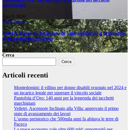
marchigiani
Ago 9, 2026
#Adessonews
Velletri, Ascensore Inclinato alla Villa: approvato il primo stato
di avanzamento dei lavori
Ago 9, 2026
Cerca
Cerca
Articoli recenti
Montedomini: il villino per donne disabili svuotato nel 2024 e
un incarico legale per superare il vincolo sociale
Pantofola d’Oro: 140 anni per la leggenda dei tacchetti
marchigiani
Velletri, Ascensore Inclinato alla Villa: approvato il primo
stato di avanzamento dei lavori
L’uomo preistorico che 500mila anni fa abitava le terre di
Paceco
La space economy vale oltre 600 mld: opportunità per