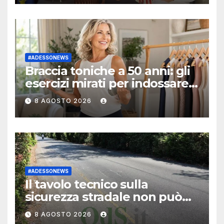
#ADESSONEWS
Braccia toniche a 50 anni: gli
esercizi mirati per indossare i
vestiti smanicati con
8 AGOSTO 2026
un’eleganza “effortless”
#ADESSONEWS
Il tavolo tecnico sulla
sicurezza stradale non può
più aspettare
8 AGOSTO 2026