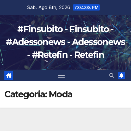
Salta
Sab. Ago 8th, 2026
7:04:08 PM
al
contenuto
#Finsubito - Finsubito -
#Adessonews - Adessonews
- #Retefin - Retefin
Categoria:
Moda