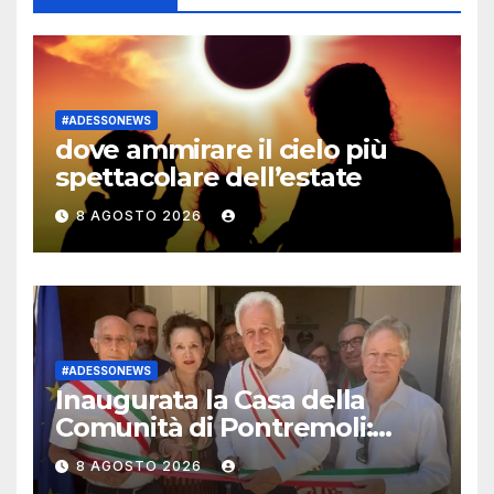
#ADESSONEWS
dove ammirare il cielo più
spettacolare dell’estate
8 AGOSTO 2026
#ADESSONEWS
Inaugurata la Casa della
Comunità di Pontremoli:
oltre 2milioni di euro di
8 AGOSTO 2026
investimenti Pnrr