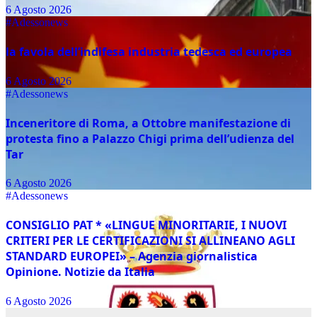
6 Agosto 2026
#Adessonews
la favola dell’indifesa industria tedesca ed europea
6 Agosto 2026
#Adessonews
Inceneritore di Roma, a Ottobre manifestazione di
protesta fino a Palazzo Chigi prima dell’udienza del
Tar
6 Agosto 2026
#Adessonews
CONSIGLIO PAT * «LINGUE MINORITARIE, I NUOVI
CRITERI PER LE CERTIFICAZIONI SI ALLINEANO AGLI
STANDARD EUROPEI» – Agenzia giornalistica
Opinione. Notizie da Italia
6 Agosto 2026