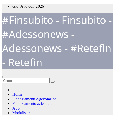
Salta
Gio. Ago 6th, 2026
al
#Finsubito - Finsubito -
contenuto
#Adessonews -
Adessonews - #Retefin
- Retefin
Home
Finanziamenti Agevolazioni
Finanziamento aziendale
App
Modulistica