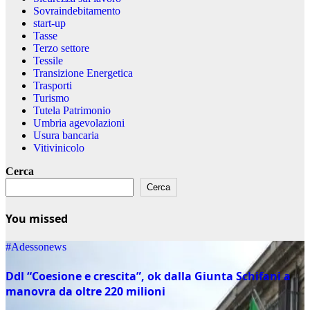
Sovraindebitamento
start-up
Tasse
Terzo settore
Tessile
Transizione Energetica
Trasporti
Turismo
Tutela Patrimonio
Umbria agevolazioni
Usura bancaria
Vitivinicolo
Cerca
Cerca
You missed
#Adessonews
Ddl “Coesione e crescita”, ok dalla Giunta Schifani a
manovra da oltre 220 milioni