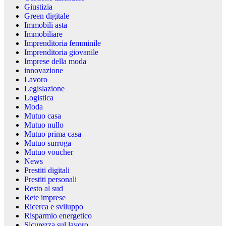
Giustizia
Green digitale
Immobili asta
Immobiliare
Imprenditoria femminile
Imprenditoria giovanile
Imprese della moda
innovazione
Lavoro
Legislazione
Logistica
Moda
Mutuo casa
Mutuo nullo
Mutuo prima casa
Mutuo surroga
Mutuo voucher
News
Prestiti digitali
Prestiti personali
Resto al sud
Rete imprese
Ricerca e sviluppo
Risparmio energetico
Sicurezza sul lavoro