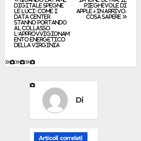
Navigazione
digitale spegne
pieghevole di
le luci: come i
Apple è in arrivo:
articoli
data center
cosa sapere
stanno portando
al collasso
l’approvvigionam
ento energetico
della Virginia
Di
Articoli correlati