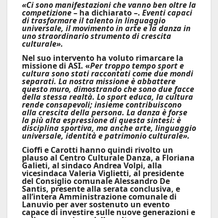
«Ci sono manifestazioni che vanno ben oltre la
competizione
– ha dichiarato –.
Eventi capaci
di trasformare il talento in linguaggio
universale, il movimento in arte e la danza in
uno straordinario strumento di crescita
culturale».
Nel suo intervento ha voluto rimarcare la
missione di ASI. «
Per troppo tempo sport e
cultura sono stati raccontati come due mondi
separati. La nostra missione è abbattere
questo muro, dimostrando che sono due facce
della stessa realtà. Lo sport educa, la cultura
rende consapevoli; insieme contribuiscono
alla crescita della persona. La danza è forse
la più alta espressione di questa sintesi: è
disciplina sportiva, ma anche arte, linguaggio
universale, identità e patrimonio culturale».
Cioffi e Carotti hanno quindi rivolto un
plauso al Centro Culturale Danza, a Floriana
Galieti, al sindaco
Andrea Volpi
, alla
vicesindaca
Valeria Viglietti
, al presidente
del Consiglio comunale
Alessandro De
Santis
, presente alla serata conclusiva, e
all’intera Amministrazione comunale di
Lanuvio per aver sostenuto un evento
capace di investire sulle nuove generazioni e