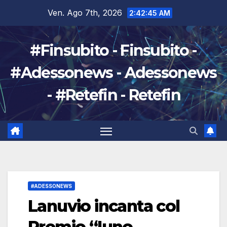
Salta
Ven. Ago 7th, 2026
2:42:46 AM
al
contenuto
#Finsubito - Finsubito -
#Adessonews - Adessonews
- #Retefin - Retefin
#ADESSONEWS
Lanuvio incanta col
Premio “Iuno