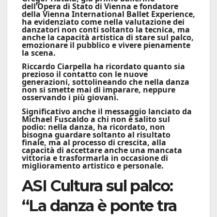
dell’Opera di Stato di Vienna e fondatore
della Vienna International Ballet Experience,
ha evidenziato come nella valutazione dei
danzatori non conti soltanto la tecnica, ma
anche la capacità artistica di stare sul palco,
emozionare il pubblico e vivere pienamente
la scena.
Riccardo Ciarpella
ha ricordato quanto sia
prezioso il contatto con le nuove
generazioni, sottolineando che nella danza
non si smette mai di imparare, neppure
osservando i più giovani.
Significativo anche il messaggio lanciato da
Michael Fuscaldo
a chi non è salito sul
podio: nella danza, ha ricordato, non
bisogna guardare soltanto al risultato
finale, ma al processo di crescita, alla
capacità di accettare anche una mancata
vittoria e trasformarla in occasione di
miglioramento artistico e personale.
ASI Cultura sul palco:
“La danza è ponte tra