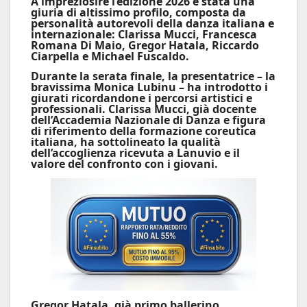
A impreziosire l’edizione 2026 è stata una
giuria di altissimo profilo, composta da
personalità autorevoli della danza italiana e
internazionale:
Clarissa Mucci
,
Francesca
Romana Di Maio
,
Gregor Hatala
,
Riccardo
Ciarpella
e
Michael Fuscaldo
.
Durante la serata finale, la presentatrice – la
bravissima
Monica Lubinu
– ha introdotto i
giurati ricordandone i percorsi artistici e
professionali.
Clarissa Mucci,
già docente
dell’Accademia Nazionale di Danza e figura
di riferimento della formazione coreutica
italiana, ha sottolineato la qualità
dell’accoglienza ricevuta a Lanuvio e il
valore del confronto con i giovani.
Gregor Hatala,
già primo ballerino