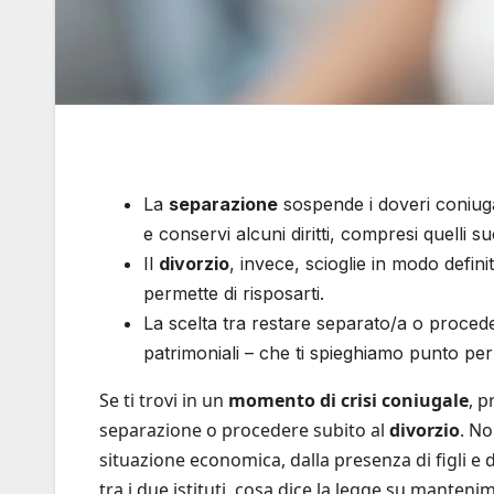
La
separazione
sospende i doveri coniuga
e conservi alcuni diritti, compresi quelli s
Il
divorzio
, invece, scioglie in modo definit
permette di risposarti.
La scelta tra restare separato/a o procedere
patrimoniali – che ti spieghiamo punto pe
Se ti trovi in un
momento di crisi coniugale
, p
separazione o procedere subito al
divorzio
. No
situazione economica, dalla presenza di figli e da
tra i due istituti, cosa dice la legge su manteni