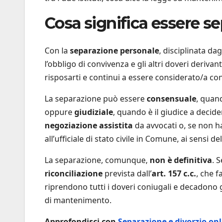
Cosa significa essere sep
Con la
separazione personale
, disciplinata dag
l’obbligo di convivenza e gli altri doveri derivan
risposarti e continui a essere considerato/a coniu
La separazione può essere
consensuale
, quan
oppure
giudiziale
, quando è il giudice a decid
negoziazione assistita
da avvocati o, se non ha
all’ufficiale di stato civile in Comune, ai sensi del
La separazione, comunque,
non è definitiva
. 
riconciliazione
prevista dall’
art. 157 c.c.
, che f
riprendono tutti i doveri coniugali e decadono 
di mantenimento.
Approfondisci con
Separazione e divorzio on