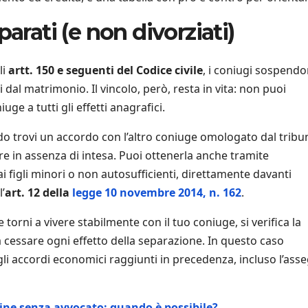
arati (e non divorziati)
li
artt. 150 e seguenti del Codice civile
, i coniugi sospend
ti dal matrimonio. Il vincolo, però, resta in vita: non puoi
ge a tutti gli effetti anagrafici.
do trovi un accordo con l’altro coniuge omologato dal tribu
ere in assenza di intesa. Puoi ottenerla anche tramite
i figli minori o non autosufficienti, direttamente davanti
l’
art. 12 della
legge 10 novembre 2014, n. 162
.
Se torni a vivere stabilmente con il tuo coniuge, si verifica la
a cessare ogni effetto della separazione. In questo caso
gli accordi economici raggiunti in precedenza, incluso l’ass
line senza avvocato: quando è possibile?