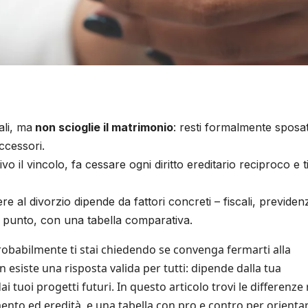
li, ma
non scioglie il matrimonio
: resti formalmente sposa
uccessori.
ivo il vincolo, fa cessare ogni diritto ereditario reciproco e t
 al divorzio dipende da fattori concreti – fiscali, previdenzi
r punto, con una tabella comparativa.
robabilmente ti stai chiedendo se convenga fermarti alla
n esiste una risposta valida per tutti: dipende dalla tua
i tuoi progetti futuri. In questo articolo trovi le differenze 
mento ed eredità, e una tabella con pro e contro per orientar