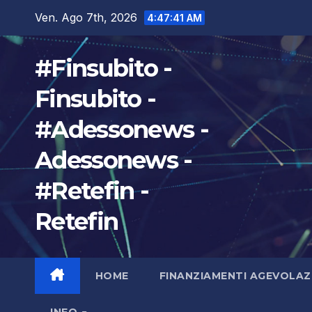
Salta
Ven. Ago 7th, 2026
4:47:43 AM
al
contenuto
#Finsubito -
Finsubito -
#Adessonews -
Adessonews -
#Retefin -
Retefin
HOME
FINANZIAMENTI AGEVOLAZ