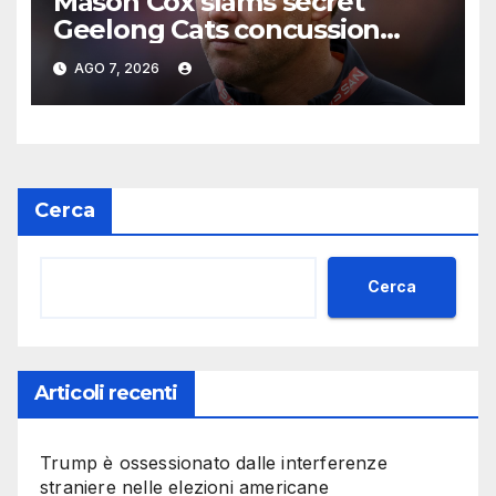
Mason Cox slams secret
Geelong Cats concussion
deal, Hawthorn’s Sam
AGO 7, 2026
Mitchell addresses back door
agreement, latest news
Cerca
Cerca
Articoli recenti
Trump è ossessionato dalle interferenze
straniere nelle elezioni americane