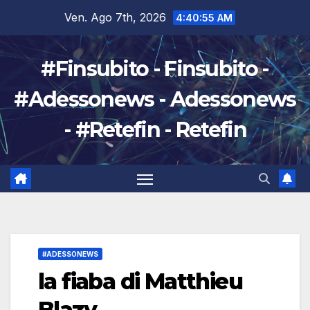
Salta
Ven. Ago 7th, 2026
4:40:56 AM
al
contenuto
#Finsubito - Finsubito -
#Adessonews - Adessonews
- #Retefin - Retefin
#ADESSONEWS
la fiaba di Matthieu
Blazy