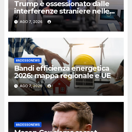
Trump è ossessionato dalle
interferenze straniere nelle
elezioni americane
AGO 7, 2026
#ADESSONEWS
Bandi efficienza energetica
2026: mappa regionale e UE
AGO 7, 2026
#ADESSONEWS