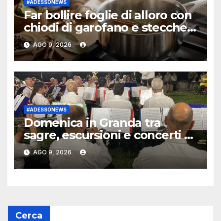
#ADESSONEWS
Far bollire foglie di alloro con
chiodi di garofano e stecche
di cannella: perché è
AGO 9, 2026
consigliato e quali sono i
benefici
#ADESSONEWS
Domenica in Granda tra
sagre, escursioni e concerti –
Targatocn.it
AGO 9, 2026
Cerca