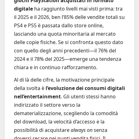
giochi PlayStation acquistati in formato
digitale
ha raggiunto livelli mai visti prima: tra
il 2025 e il 2026, ben l’85% delle vendite totali su
PS4 e PS5 è passata dallo store online,
lasciando una quota minoritaria al mercato
delle copie fisiche. Se si confronta questo dato
con quello degli anni precedenti—il 76% del
2024 e il 78% del 2025—emerge una tendenza
chiara e in continuo rafforzamento.
Al di là delle cifre, la motivazione principale
della svolta è
l’evoluzione dei consumi digitali
nell’entertainment
. Gli utenti stessi hanno
indirizzato il settore verso la
dematerializzazione, scegliendo la comodità
del download, la velocità d’accesso e la
possibilità di acquistare
always on
senza
doversi recare nei punti vendita fisici. Il