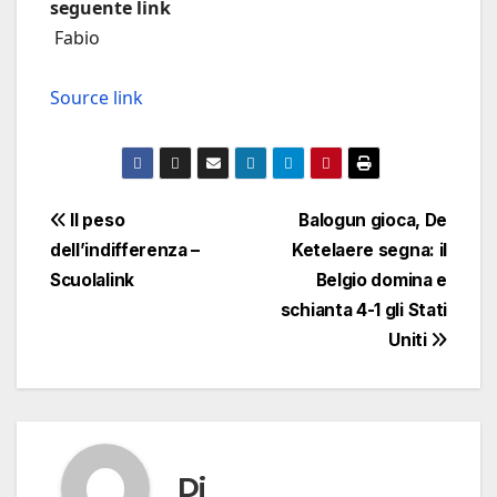
seguente link
Fabio
Source link
Navigazione
Il peso
Balogun gioca, De
dell’indifferenza –
Ketelaere segna: il
articoli
Scuolalink
Belgio domina e
schianta 4-1 gli Stati
Uniti
Di