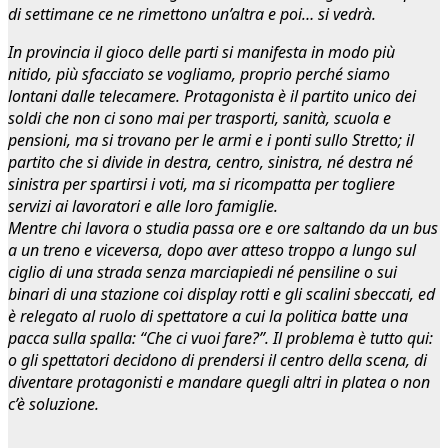
di settimane ce ne rimettono un’altra e poi… si vedrà.
In provincia il gioco delle parti si manifesta in modo più
nitido, più sfacciato se vogliamo, proprio perché siamo
lontani dalle telecamere. Protagonista è il partito unico dei
soldi che non ci sono mai per trasporti, sanità, scuola e
pensioni, ma si trovano per le armi e i ponti sullo Stretto; il
partito che si divide in destra, centro, sinistra, né destra né
sinistra per spartirsi i voti, ma si ricompatta per togliere
servizi ai lavoratori e alle loro famiglie.
Mentre chi lavora o studia passa ore e ore saltando da un bus
a un treno e viceversa, dopo aver atteso troppo a lungo sul
ciglio di una strada senza marciapiedi né pensiline o sui
binari di una stazione coi display rotti e gli scalini sbeccati, ed
è relegato al ruolo di spettatore a cui la politica batte una
pacca sulla spalla: “Che ci vuoi fare?”. Il problema è tutto qui:
o gli spettatori decidono di prendersi il centro della scena, di
diventare protagonisti e mandare quegli altri in platea o non
c’è soluzione.