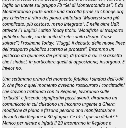
luglio un utente sul gruppo Fb “Sei di Monterotondo se”. E da
Monterotondo parte anche una raccolta firme su Change.org
per chiedere il ritiro del piano, intitolata “Muoversi sarà più
complicato, più costoso, meno integrato”. E nelle altre UdR
attivate l’1 luglio? Latina Today titola: “Modifiche al trasporto
pubblico locale, con le unità di rete subito disagi: ‘Corse
saltate’”; Frosinone Today: “Fiuggi, il debutto delle nuove linee
del trasporto pubblico scatena le proteste”. Insomma un
pasticcio da guinness dei primati, di fronte a cui ci si aspetta
che i sindaci, in particolare quelli di opposizione, insorgano. E
invece no.
Una settimana prima del momento fatidico i sindaci dell’UdR
2, che fino a quel momento avevano rassicurato i concittadini
che stavano trattando con la Regione, lavorando sulle
“criticità” e facendo significativi passi avanti, diramano un
comunicato in cui chiedono un incontro urgente a Ghera,
modifiche al piano e fissano persino una manifestazione
davanti alla Regione il 30 giugno. Ce n’est que un début? *
Manco per niente e infatti il 29 incontrano la Regione e