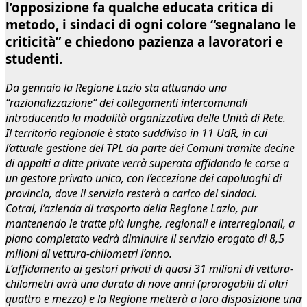
l’opposizione fa qualche educata critica di
metodo, i sindaci di ogni colore “segnalano le
criticità” e chiedono pazienza a lavoratori e
studenti.
Da gennaio la Regione Lazio sta attuando una
“razionalizzazione” dei collegamenti intercomunali
introducendo la modalità organizzativa delle Unità di Rete.
Il territorio regionale è stato suddiviso in 11 UdR, in cui
l’attuale gestione del TPL da parte dei Comuni tramite decine
di appalti a ditte private verrà superata affidando le corse a
un gestore privato unico, con l’eccezione dei capoluoghi di
provincia, dove il servizio resterà a carico dei sindaci.
Cotral, l’azienda di trasporto della Regione Lazio, pur
mantenendo le tratte più lunghe, regionali e interregionali, a
piano completato vedrà diminuire il servizio erogato di 8,5
milioni di vettura-chilometri l’anno.
L’affidamento ai gestori privati di quasi 31 milioni di vettura-
chilometri avrà una durata di nove anni (prorogabili di altri
quattro e mezzo) e la Regione metterà a loro disposizione una