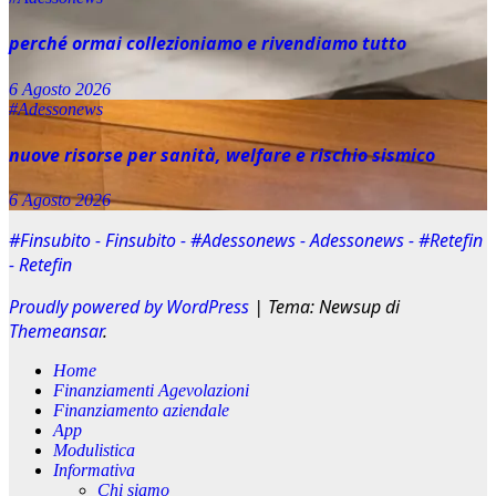
perché ormai collezioniamo e rivendiamo tutto
6 Agosto 2026
#Adessonews
nuove risorse per sanità, welfare e rischio sismico
6 Agosto 2026
#Finsubito - Finsubito - #Adessonews - Adessonews - #Retefin
- Retefin
Proudly powered by WordPress
|
Tema: Newsup di
Themeansar
.
Home
Finanziamenti Agevolazioni
Finanziamento aziendale
App
Modulistica
Informativa
Chi siamo