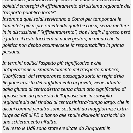
obiettivi strategici di efficientamento del sistema regionale del
trasporto pubblico locale”.
Insomma quei soldi serviranno a Cotral per tamponare le
lamentele più aspre rimettendo qualche corsa, senza mettere
in in discussione l’ “efficientamento”, cioè i tagli: il grosso però
è fatto e il resto toccherà ai nuovi gestori, in modo che la
politica non debba assumersene la responsabilità in prima
persona.
In termini politici l’aspetto più significativo è che
un’operazione di smantellamento del trasporto pubblico,
“lubrificata” dal temporaneo passaggio sotto la regia della
Regione in vista del riaffidamento ai privati, viene attuata
dalla giunta di centrodestra senza alcun atto significativo di
opposizione da parte sia dell’opposizione in consiglio
regionale sia dei sindaci di centrosinistra/campo largo, che in
alcuni comuni peraltro sono sostenuti da maggioranze extra-
large da FdI al PD o hanno alle spalle disinvolti traslochi da
uno schieramento all’altro.
Del resto le UdR sono state ereditate da Zingaretti in