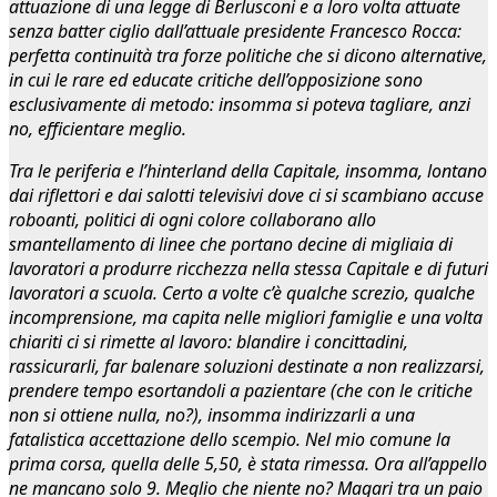
attuazione di una legge di Berlusconi e a loro volta attuate
senza batter ciglio dall’attuale presidente Francesco Rocca:
perfetta continuità tra forze politiche che si dicono alternative,
in cui le rare ed educate critiche dell’opposizione sono
esclusivamente di metodo: insomma si poteva tagliare, anzi
no, efficientare meglio.
Tra le periferia e l’hinterland della Capitale, insomma, lontano
dai riflettori e dai salotti televisivi dove ci si scambiano accuse
roboanti, politici di ogni colore collaborano allo
smantellamento di linee che portano decine di migliaia di
lavoratori a produrre ricchezza nella stessa Capitale e di futuri
lavoratori a scuola. Certo a volte c’è qualche screzio, qualche
incomprensione, ma capita nelle migliori famiglie e una volta
chiariti ci si rimette al lavoro: blandire i concittadini,
rassicurarli, far balenare soluzioni destinate a non realizzarsi,
prendere tempo esortandoli a pazientare (che con le critiche
non si ottiene nulla, no?), insomma indirizzarli a una
fatalistica accettazione dello scempio. Nel mio comune la
prima corsa, quella delle 5,50, è stata rimessa. Ora all’appello
ne mancano solo 9. Meglio che niente no? Magari tra un paio