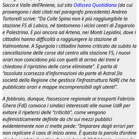
Sacco e Valle dell’Aniene, sul sito
Odissea Quotidiana
(da cui
provengono i dati citati nel paragrafo precedente) Andrea
Tortorelli scrive: “Da Colle Spina non è più raggiungibile la
stazione FS di Labico, né tantomeno i vicini centri di Zagarolo
e Palestrina. E poi ancora ad Artena, nei Monti Lepidini, dove i
cittadini hanno difficoltà a raggiungere la stazione di
Valmontone. A Sgurgola i cittadini hanno criticato da subito la
cancellazione delle corse dal centro alla stazione FS, i nuovi
orari non coincidono più con quelli di arrivo dei treni e
chiedono il ripristino delle corse eliminate”. E parla di
“assoluta scarsezza d’informazioni da parte di Astral [la
società della Regione che gestisce l’infrastruttura NdR] che ha
pubblicato orari e mappe incomprensibili agli utenti”.
A febbraio, dunque, l’assessore regionale ai trasporti Fabrizio
Ghera (FdI) convoca i sindaci interessati alle nuove UdR per
evitare il ripetersi delle “criticità”, come vengono
eufemisticamente definite da chi sui mezzi pubblici
evidentemente non ci mette piede: “Imparare dagli errori per
non replicare il caos di inizio anno. È questa la parola d’ordine