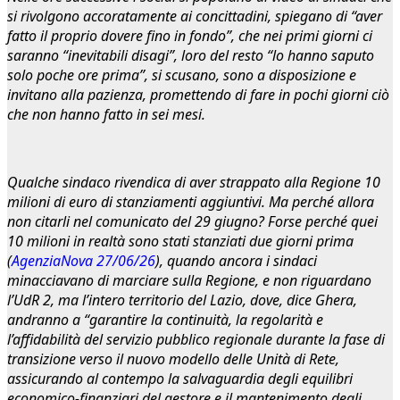
si rivolgono accoratamente ai concittadini, spiegano di “aver
fatto il proprio dovere fino in fondo”, che nei primi giorni ci
saranno “inevitabili disagi”, loro del resto “lo hanno saputo
solo poche ore prima”, si scusano, sono a disposizione e
invitano alla pazienza, promettendo di fare in pochi giorni ciò
che non hanno fatto in sei mesi.
Qualche sindaco rivendica di aver strappato alla Regione 10
milioni di euro di stanziamenti aggiuntivi. Ma perché allora
non citarli nel comunicato del 29 giugno? Forse perché quei
10 milioni in realtà sono stati stanziati due giorni prima
(
AgenziaNova 27/06/26
), quando ancora i sindaci
minacciavano di marciare sulla Regione, e non riguardano
l’UdR 2, ma l’intero territorio del Lazio, dove, dice Ghera,
andranno a “garantire la continuità, la regolarità e
l’affidabilità del servizio pubblico regionale durante la fase di
transizione verso il nuovo modello delle Unità di Rete,
assicurando al contempo la salvaguardia degli equilibri
economico-finanziari del gestore e il mantenimento degli