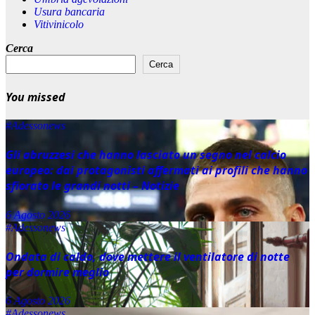
Usura bancaria
Vitivinicolo
Cerca
Cerca
You missed
#Adessonews
Gli abruzzesi che hanno lasciato un segno nel calcio
europeo: dai protagonisti affermati ai profili che hanno
sfiorato le grandi notti – Notizie
6 Agosto 2026
#Adessonews
Ondata di caldo, dove mettere il ventilatore di notte
per dormire meglio
6 Agosto 2026
#Adessonews