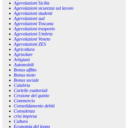
Agevolazioni Sicilia
Agevolazioni sicurezza sul lavoro
Agevolazioni studenti
Agevolazioni sud
Agevolazioni Toscana
Agevolazioni trasporto
Agevolazioni Umbria
Agevolazioni Veneto
Agevolazioni ZES
Agricoltura
Agrisolare
Artigiani
Automobili
Bonus affitto
Bonus moto
Bonus sociale
Calabria
Cartelle esattoriali
Cessione del quinto
Commercio
Consolidamento debiti
Consulenza
crisi impresa
Cultura
Economia del legno