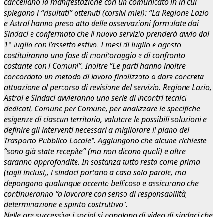
cancellano la manifestazione con un comunicato in in cui
spiegano i “risultati” ottenuti (corsivi miei): “La Regione Lazio
e Astral
hanno preso atto delle osservazioni formulate dai
Sindaci
e confermato che il nuovo servizio prenderà avvio dal
1° luglio con l’assetto estivo. I mesi di luglio e agosto
costituiranno una fase di monitoraggio e di confronto
costante con i Comuni”. Inoltre “Le parti
hanno inoltre
concordato un metodo di lavoro
finalizzato a dare concreta
attuazione al percorso di revisione del servizio. Regione Lazio,
Astral e Sindaci
avvieranno una serie di incontri tecnici
dedicati
, Comune per Comune, per analizzare le specifiche
esigenze di ciascun territorio, valutare le possibili soluzioni e
definire gli interventi necessari a migliorare il piano del
Trasporto Pubblico Locale”. Aggiungono che alcune richieste
“sono già state recepite” (ma non dicono quali) e altre
saranno approfondite. In sostanza tutto resta come prima
(tagli inclusi), i sindaci portano a casa solo parole, ma
depongono qualunque accento bellicoso e assicurano che
continueranno “a lavorare con senso di responsabilità,
determinazione e spirito costruttivo”.
Nelle ore successive i social si popolano di video di sindaci che