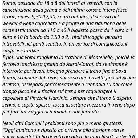
Roma, passano da 18 a 8 dal lunedì al venerdì, con la
cancellazione della prima e dell’ultima corsa e intere fasce
orarie, ad es. 9,30-12,30, senza autobus; il servizio nel
weekend viene cancellato e a fronte di una riduzione delle
corse settimanali da 115 a 40 il biglietto passa da 1 euro a 1
euro e 10 (a bordo da 1,50 a 2), titoli di viaggio peraltro
introvabili nei punti vendita, in un vortice di comunicazioni
confuse e tardive.
E poi, una volta raggiunta la stazione di Montebello, poiché la
ferrovia (anch’essa gestita da Astral-Cotral) da settimane è
interrotta per lavori, bisogna prendere il treno fino a Saxa
Rubra, scendere dal treno, salire su una navetta fino ad Acqua
Acetosa, assieparsi pericolosamente a centinaia su banchine
troppo piccole e lì risalire sul treno per raggiungere il
capolinea di Piazzale Flaminio. Sempre che il treno ti aspetti,
sennò, e capita spesso, tocca aspettare mezz’ora il treno dopo
per fare un viaggio di 5 minuti e due fermate.
Negli altri Comuni i problemi sono più o meno gli stessi.
“Oggi qualcuno è riuscito ad arrivare alla stazione con le
nuove navette? Io ho dovuto prendere la macchina”, scrive il 6