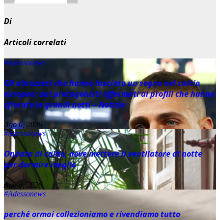
Di
Articoli correlati
#Adessonews
Gli abruzzesi che hanno lasciato un segno nel calcio
europeo: dai protagonisti affermati ai profili che hanno
sfiorato le grandi notti – Notizie
Ago 6, 2026
#Adessonews
Ondata di caldo, dove mettere il ventilatore di notte
per dormire meglio
Ago 6, 2026
#Adessonews
perché ormai collezioniamo e rivendiamo tutto