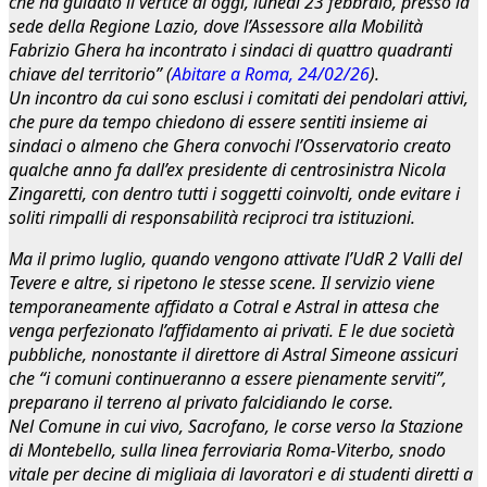
che ha guidato il vertice di oggi, lunedì 23 febbraio, presso la
sede della Regione Lazio, dove l’Assessore alla Mobilità
Fabrizio Ghera ha incontrato i sindaci di quattro quadranti
chiave del territorio” (
Abitare a Roma, 24/02/26
).
Un incontro da cui sono esclusi i comitati dei pendolari attivi,
che pure da tempo chiedono di essere sentiti insieme ai
sindaci o almeno che Ghera convochi l’Osservatorio creato
qualche anno fa dall’ex presidente di centrosinistra Nicola
Zingaretti, con dentro tutti i soggetti coinvolti, onde evitare i
soliti rimpalli di responsabilità reciproci tra istituzioni.
Ma il primo luglio, quando vengono attivate l’UdR 2 Valli del
Tevere e altre, si ripetono le stesse scene. Il servizio viene
temporaneamente affidato a Cotral e Astral in attesa che
venga perfezionato l’affidamento ai privati. E le due società
pubbliche, nonostante il direttore di Astral Simeone assicuri
che “i comuni continueranno a essere pienamente serviti”,
preparano il terreno al privato falcidiando le corse.
Nel Comune in cui vivo, Sacrofano, le corse verso la Stazione
di Montebello, sulla linea ferroviaria Roma-Viterbo, snodo
vitale per decine di migliaia di lavoratori e di studenti diretti a