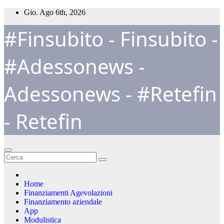
Salta
Gio. Ago 6th, 2026
al
#Finsubito - Finsubito -
contenuto
#Adessonews -
Adessonews - #Retefin
- Retefin
Home
Finanziamenti Agevolazioni
Finanziamento aziendale
App
Modulistica