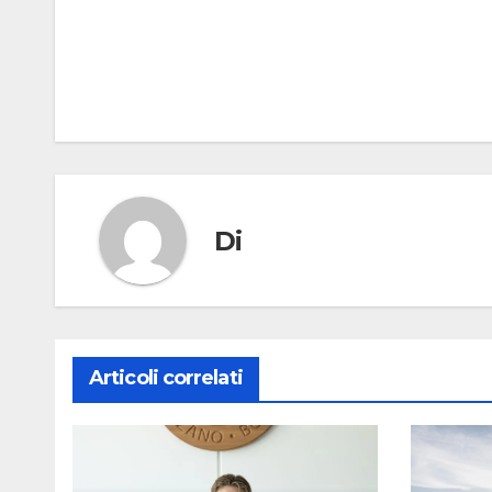
articoli
Di
Articoli correlati