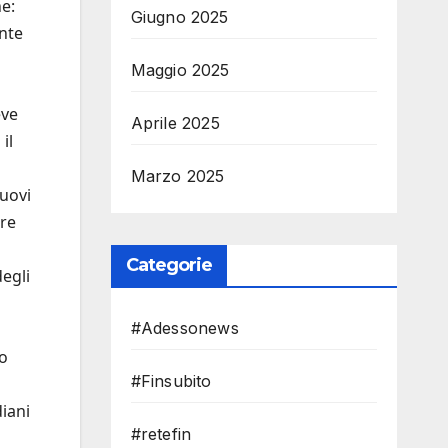
e:
Giugno 2025
nte
Maggio 2025
eve
Aprile 2025
il
Marzo 2025
nuovi
are
Categorie
degli
#Adessonews
to
#Finsubito
iani
#retefin