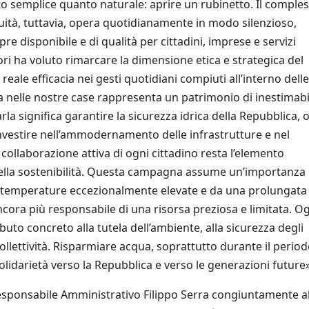
nto semplice quanto naturale: aprire un rubinetto. Il comple
ità, tuttavia, opera quotidianamente in modo silenzioso,
e disponibile e di qualità per cittadini, imprese e servizi
tori ha voluto rimarcare la dimensione etica e strategica del
reale efficacia nei gesti quotidiani compiuti all’interno delle
va nelle nostre case rappresenta un patrimonio di inestimabi
la significa garantire la sicurezza idrica della Repubblica, 
investire nell’ammodernamento delle infrastrutture e nel
collaborazione attiva di ogni cittadino resta l’elemento
della sostenibilità. Questa campagna assume un’importanza
a temperature eccezionalmente elevate e da una prolungata
ncora più responsabile di una risorsa preziosa e limitata. O
uto concreto alla tutela dell’ambiente, alla sicurezza degli
ollettività. Risparmiare acqua, soprattutto durante il perio
solidarietà verso la Repubblica e verso le generazioni future»
esponsabile Amministrativo Filippo Serra congiuntamente a