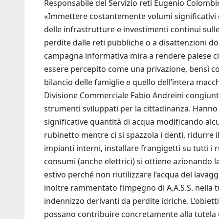
Responsabile del Servizio reti Eugenio Colombin
«Immettere costantemente volumi significativi 
delle infrastrutture e investimenti continui sull
perdite dalle reti pubbliche o a disattenzioni do
campagna informativa mira a rendere palese ciò
essere percepito come una privazione, bensì com
bilancio delle famiglie e quello dell’intera mac
Divisione Commerciale Fabio Andreini congiunta
strumenti sviluppati per la cittadinanza. Hann
significative quantità di acqua modificando al
rubinetto mentre ci si spazzola i denti, ridurre
impianti interni, installare frangigetti su tutti i
consumi (anche elettrici) si ottiene azionando la
estivo perché non riutilizzare l’acqua del lavaggi
inoltre rammentato l’impegno di A.A.S.S. nella 
indennizzo derivanti da perdite idriche. L’obie
possano contribuire concretamente alla tutela di