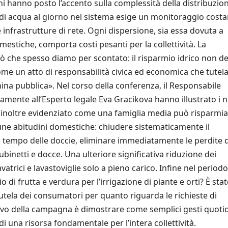
i hanno posto l’accento sulla complessità della distribuzion
di acqua al giorno nel sistema esige un monitoraggio costa
e infrastrutture di rete. Ogni dispersione, sia essa dovuta a
mestiche, comporta costi pesanti per la collettività. La
 che spesso diamo per scontato: il risparmio idrico non d
e un atto di responsabilità civica ed economica che tutela 
china pubblica». Nel corso della conferenza, il Responsabile
mente all’Esperto legale Eva Gracikova hanno illustrato i 
o inoltre evidenziato come una famiglia media può risparmi
cune abitudini domestiche: chiudere sistematicamente il
 il tempo delle doccie, eliminare immediatamente le perdite 
 rubinetti e docce. Una ulteriore significativa riduzione dei
vatrici e lavastoviglie solo a pieno carico. Infine nel periodo
o di frutta e verdura per l’irrigazione di piante e orti? È sta
tutela dei consumatori per quanto riguarda le richieste di
ttivo della campagna è dimostrare come semplici gesti quotid
 una risorsa fondamentale per l’intera collettività.