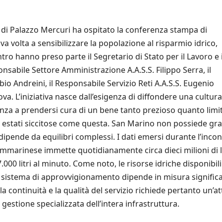
le di Palazzo Mercuri ha ospitato la conferenza stampa di
volta a sensibilizzare la popolazione al risparmio idrico,
tro hanno preso parte il Segretario di Stato per il Lavoro e 
onsabile Settore Amministrazione A.A.S.S. Filippo Serra, il
o Andreini, il Responsabile Servizio Reti A.A.S.S. Eugenio
va. L’iniziativa nasce dall’esigenza di diffondere una cultura
nza a prendersi cura di un bene tanto prezioso quanto limi
 estati siccitose come questa. San Marino non possiede gr
dipende da equilibri complessi. I dati emersi durante l’inco
ammarinese immette quotidianamente circa dieci milioni di li
.000 litri al minuto. Come noto, le risorse idriche disponibili
 il sistema di approvvigionamento dipende in misura significa
a continuità e la qualità del servizio richiede pertanto un’a
estione specializzata dell’intera infrastruttura.