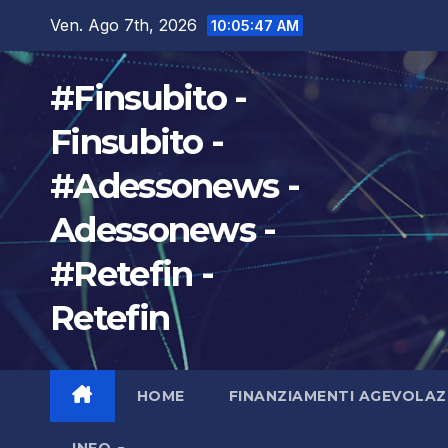
Salta
Ven. Ago 7th, 2026
10:05:49 AM
al
contenuto
#Finsubito -
Finsubito -
#Adessonews -
Adessonews -
#Retefin -
Retefin
HOME
FINANZIAMENTI AGEVOLAZ