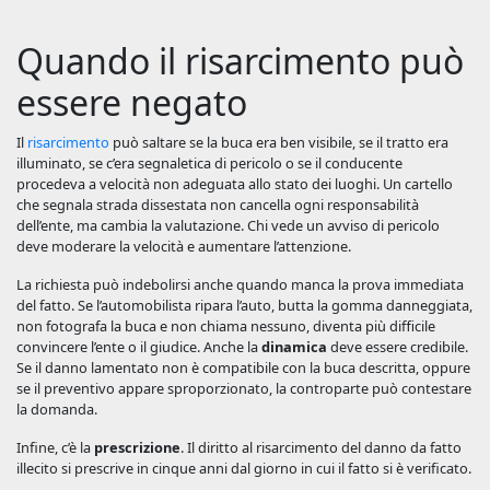
Quando il risarcimento può
essere negato
Il
risarcimento
può saltare se la buca era ben visibile, se il tratto era
illuminato, se c’era segnaletica di pericolo o se il conducente
procedeva a velocità non adeguata allo stato dei luoghi. Un cartello
che segnala strada dissestata non cancella ogni responsabilità
dell’ente, ma cambia la valutazione. Chi vede un avviso di pericolo
deve moderare la velocità e aumentare l’attenzione.
La richiesta può indebolirsi anche quando manca la prova immediata
del fatto. Se l’automobilista ripara l’auto, butta la gomma danneggiata,
non fotografa la buca e non chiama nessuno, diventa più difficile
convincere l’ente o il giudice. Anche la
dinamica
deve essere credibile.
Se il danno lamentato non è compatibile con la buca descritta, oppure
se il preventivo appare sproporzionato, la controparte può contestare
la domanda.
Infine, c’è la
prescrizione
. Il diritto al risarcimento del danno da fatto
illecito si prescrive in cinque anni dal giorno in cui il fatto si è verificato.