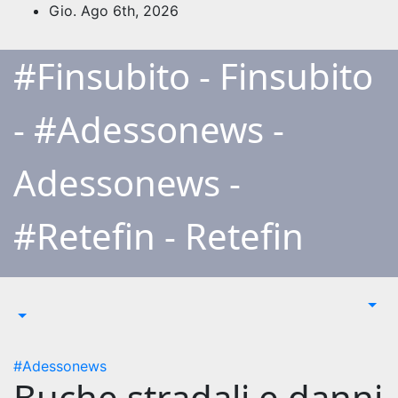
Salta
Gio. Ago 6th, 2026
al
contenuto
#Finsubito - Finsubito
- #Adessonews -
Adessonews -
#Retefin - Retefin
#Adessonews
Buche stradali e danni