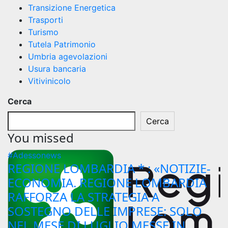
Transizione Energetica
Trasporti
Turismo
Tutela Patrimonio
Umbria agevolazioni
Usura bancaria
Vitivinicolo
Cerca
Cerca
You missed
#Adessonews
REGIONE LOMBARDIA * : «NOTIZIE-
ECONOMIA. REGIONE LOMBARDIA
RAFFORZA LA STRATEGIA A
SOSTEGNO DELLE IMPRESE: SOLO
NEL MESE DI LUGLIO MESSE IN