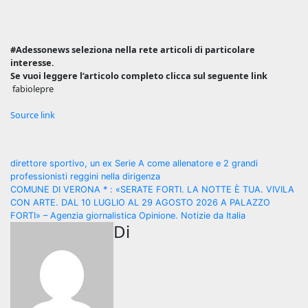
#Adessonews seleziona nella rete articoli di particolare
interesse.
Se vuoi leggere l’articolo completo clicca sul seguente link
fabiolepre
Source link
Navigazione
direttore sportivo, un ex Serie A come allenatore e 2 grandi
professionisti reggini nella dirigenza
articoli
COMUNE DI VERONA * : «SERATE FORTI. LA NOTTE È TUA. VIVILA
CON ARTE. DAL 10 LUGLIO AL 29 AGOSTO 2026 A PALAZZO
FORTI» – Agenzia giornalistica Opinione. Notizie da Italia
Di