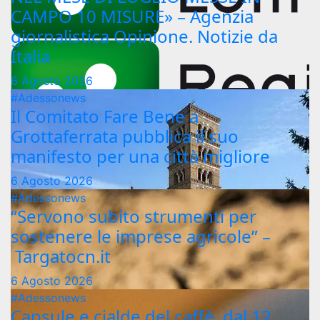
CAMPO 10 MISURE» – Agenzia
giornalistica Opinione. Notizie da
Italia
6 Agosto 2026
#Adessonews
Il Comitato Fare Bene a
Grottaferrata pubblica il suo
manifesto per una città migliore
6 Agosto 2026
#Adessonews
“Servono subito strumenti per
sostenere le imprese agricole” –
Targatocn.it
6 Agosto 2026
#Adessonews
Capsule e cialde del caffè, dal 12