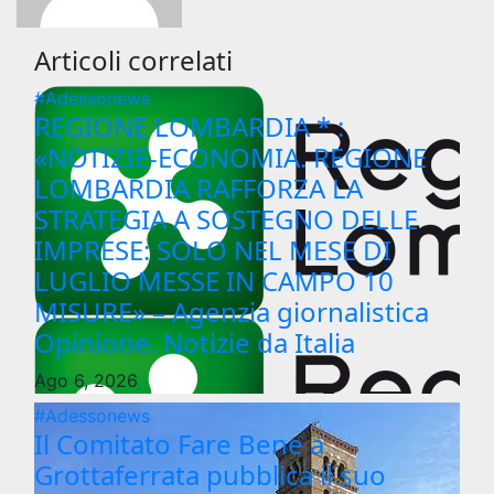
Articoli correlati
#Adessonews
REGIONE LOMBARDIA * :
«NOTIZIE-ECONOMIA. REGIONE
LOMBARDIA RAFFORZA LA
STRATEGIA A SOSTEGNO DELLE
IMPRESE: SOLO NEL MESE DI
LUGLIO MESSE IN CAMPO 10
MISURE» – Agenzia giornalistica
Opinione. Notizie da Italia
Ago 6, 2026
#Adessonews
Il Comitato Fare Bene a
Grottaferrata pubblica il suo