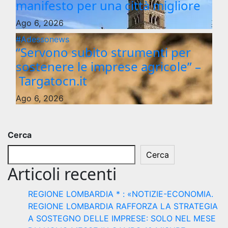
manifesto per una città migliore
Ago 6, 2026
#Adessonews
“Servono subito strumenti per
sostenere le imprese agricole” –
Targatocn.it
Ago 6, 2026
Cerca
Cerca
Articoli recenti
REGIONE LOMBARDIA * : «NOTIZIE-ECONOMIA.
REGIONE LOMBARDIA RAFFORZA LA STRATEGIA
A SOSTEGNO DELLE IMPRESE: SOLO NEL MESE