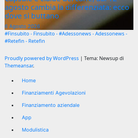
agosto cambia la differenziata: ecco
dove si buttano
6 Agosto 2026
#Finsubito - Finsubito - #Adessonews - Adessonews -
#Retefin - Retefin
Proudly powered by WordPress
|
Tema: Newsup di
Themeansar
.
Home
Finanziamenti Agevolazioni
Finanziamento aziendale
App
Modulistica