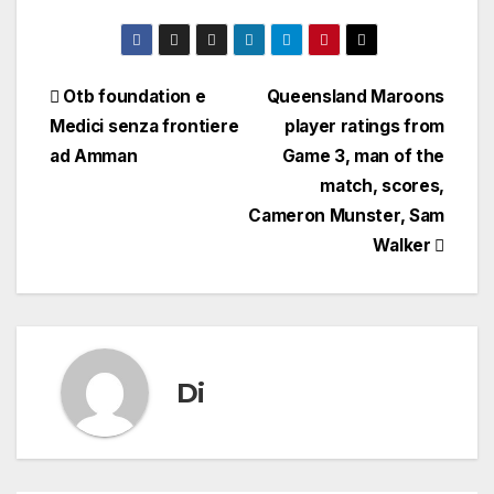
Navigazione
Otb foundation e
Queensland Maroons
Medici senza frontiere
player ratings from
articoli
ad Amman
Game 3, man of the
match, scores,
Cameron Munster, Sam
Walker
Di