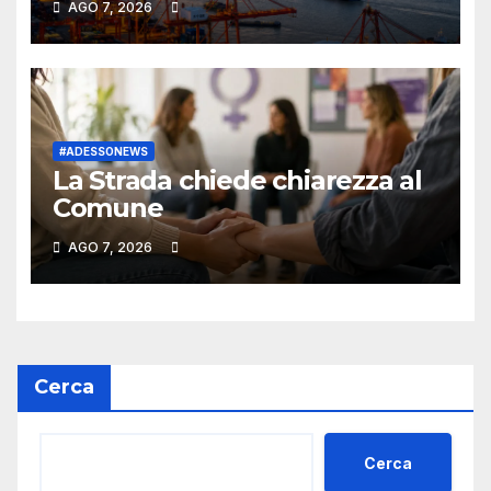
AGO 7, 2026
segreto della super-città
sconosciuta della Cina
#ADESSONEWS
La Strada chiede chiarezza al
Comune
AGO 7, 2026
Cerca
Cerca