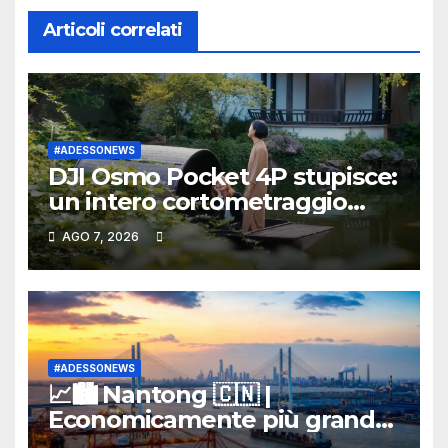
Articoli correlati
#ADESSONEWS
DJI Osmo Pocket 4P stupisce:
un intero cortometraggio
d’autore girato con la nuova
AGO 7, 2026
cam tascabile
#ADESSONEWS
📈🏙️ Nantong 🇨🇳 |
Economicamente più grande
di molti paesi europei: il