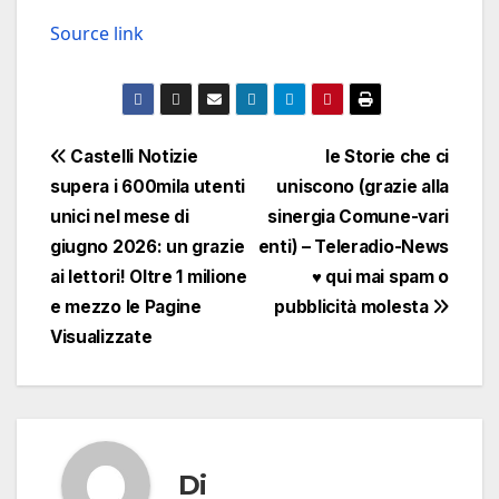
Source link
Navigazione
Castelli Notizie
le Storie che ci
supera i 600mila utenti
uniscono (grazie alla
articoli
unici nel mese di
sinergia Comune-vari
giugno 2026: un grazie
enti) – Teleradio-News
ai lettori! Oltre 1 milione
♥ qui mai spam o
e mezzo le Pagine
pubblicità molesta
Visualizzate
Di