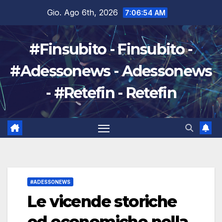
Salta
Gio. Ago 6th, 2026
7:06:55 AM
al
contenuto
#Finsubito - Finsubito -
#Adessonews - Adessonews
- #Retefin - Retefin
#ADESSONEWS
Le vicende storiche
ed economiche nella