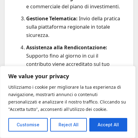
e commerciale del piano di investimenti.
Gestione Telematica:
Invio della pratica
sulla piattaforma regionale in totale
sicurezza.
Assistenza alla Rendicontazione:
Supporto fino al giorno in cui il
contributo viene accreditato sul tuo
conto corrente.
We value your privacy
Non lasciare che i fondi destinati al tuo
Utilizziamo i cookie per migliorare la tua esperienza di
territorio vadano alla concorrenza
navigazione, mostrarti annunci o contenuti
semplicemente perché hanno presentato una
personalizzati e analizzare il nostro traffico. Cliccando su
"Accetta tutto", acconsenti all'utilizzo dei cookie.
domanda migliore della tua.
❓ 8. FAQ – Domande
Customise
Reject All
Accept All
Frequenti sul Bando