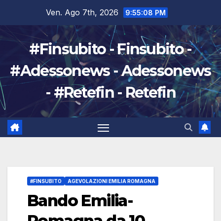
Salta
Ven. Ago 7th, 2026
9:55:09 PM
al
contenuto
#Finsubito - Finsubito -
#Adessonews - Adessonews
- #Retefin - Retefin
#FINSUBITO
AGEVOLAZIONI EMILIA ROMAGNA
Bando Emilia-
Romagna da 10