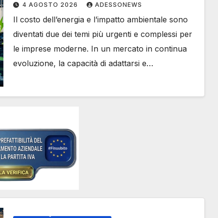
Ottenere il Fondo Perduto sulle
4 AGOSTO 2026
ADESSONEWS
Rinnovabili con #Finsubito –
Il costo dell’energia e l’impatto ambientale sono
#Adessonews – #Finsubito –
diventati due dei temi più urgenti e complessi per
Adessonews
le imprese moderne. In un mercato in continua
evoluzione, la capacità di adattarsi e…