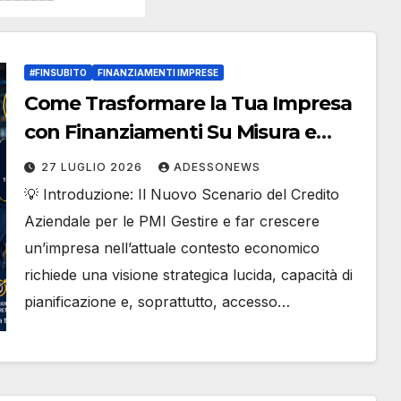
#FINSUBITO
FINANZIAMENTI IMPRESE
Come Trasformare la Tua Impresa
con Finanziamenti Su Misura e
Finanza Agevolata: La Guida
27 LUGLIO 2026
ADESSONEWS
Definitiva Strategica di #Finsubito
💡 Introduzione: Il Nuovo Scenario del Credito
– #Adessonews – #Finsubito –
Aziendale per le PMI Gestire e far crescere
Adessonews
un’impresa nell’attuale contesto economico
richiede una visione strategica lucida, capacità di
pianificazione e, soprattutto, accesso…