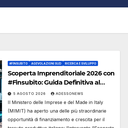
#FINSUBITO
AGEVOLAZIONI SUD
RICERCA E SVILUPPO
Scoperta Imprenditoriale 2026 con
#Finsubito: Guida Definitiva al
Bando MIMIT da 505 Milioni di Euro
5 AGOSTO 2026
ADESSONEWS
per Ricerca e Sviluppo nel
Il Ministero delle Imprese e del Made in Italy
Mezzogiorno – #Adessonews –
(MIMIT) ha aperto una delle più straordinarie
#Finsubito – Adessonews
opportunità di finanziamento e crescita per il