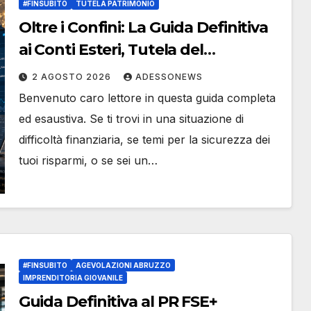
#FINSUBITO
TUTELA PATRIMONIO
Oltre i Confini: La Guida Definitiva
ai Conti Esteri, Tutela del
Patrimonio e l’Esperienza di
2 AGOSTO 2026
ADESSONEWS
#Finsubito – #Adessonews –
Benvenuto caro lettore in questa guida completa
#Finsubito – Adessonews
ed esaustiva. Se ti trovi in una situazione di
difficoltà finanziaria, se temi per la sicurezza dei
tuoi risparmi, o se sei un…
#FINSUBITO
AGEVOLAZIONI ABRUZZO
IMPRENDITORIA GIOVANILE
Guida Definitiva al PR FSE+