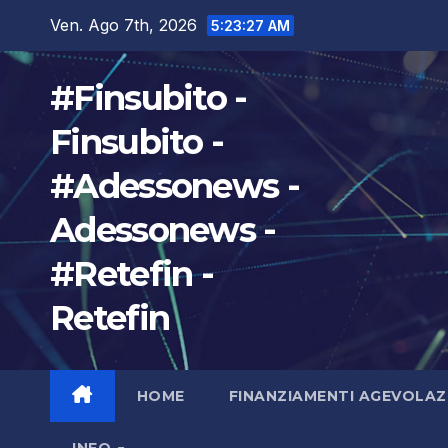
Salta
Ven. Ago 7th, 2026
5:23:29 AM
al
contenuto
#Finsubito -
Finsubito -
#Adessonews -
Adessonews -
#Retefin -
Retefin
HOME
FINANZIAMENTI AGEVOLAZ