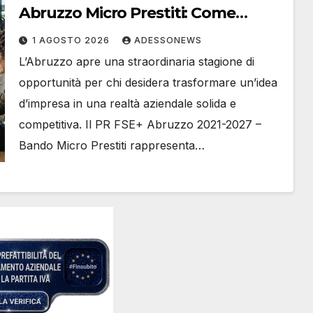
Abruzzo Micro Prestiti: Come
Ottenere Finanziamenti a Fondo
1 AGOSTO 2026
ADESSONEWS
Perduto e Tasso Zero per Giovani
L’Abruzzo apre una straordinaria stagione di
Under 35 e Donne con #Finsubito –
opportunità per chi desidera trasformare un’idea
#Adessonews – #Finsubito –
d’impresa in una realtà aziendale solida e
Adessonews
competitiva. Il PR FSE+ Abruzzo 2021-2027 –
Bando Micro Prestiti rappresenta…