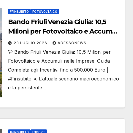
#FINSUBITO
FOTOVOLTAICO
Bando Friuli Venezia Giulia: 10,5
Milioni per Fotovoltaico e Accumuli
nelle Imprese. Guida Completa agli
23 LUGLIO 2026
ADESSONEWS
Incentivi fino a 500.000 Euro –
🚀 Bando Friuli Venezia Giulia: 10,5 Milioni per
#Finsubito – #Adessonews –
Fotovoltaico e Accumuli nelle Imprese. Guida
#Finsubito – Adessonews
Completa agli Incentivi fino a 500.000 Euro |
#Finsubito ☀️ L’attuale scenario macroeconomico
e la persistente…
#FINSUBITO
EXPORT