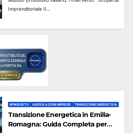
tessuto produttivo italiano: l’intervento “Scoperta
Imprenditoriale II…
#FINSUBITO
AGEVOLAZIONI IMPRESE
TRANSIZIONE ENERGETICA
Transizione Energetica in Emilia-
Romagna: Guida Completa per