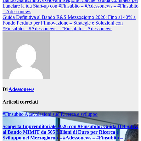
Navigazione
Bando Start&Innova Giovani Regione Marche: Guida Completa per
Lanciare la tua Start-up con #Finsubito – #Adessonews – #Finsubito
articoli
– Adessonews
Guida Definitiva al Bando R&S Mezzogiorno 2026: Fino al 40% a
Fondo Perduto per l’Innovazione – Strategie e Soluzioni con
#Finsubito – #Adessonews – #Finsubito – Adessonews
Di
Adessonews
Articoli correlati
#Finsubito
Agevolazioni sud
Ricerca e sviluppo
Scoperta Imprenditoriale 2026 con #Finsubito: Guida Definitiva
al Bando MIMIT da 505 Milioni di Euro per Ricerca e
Sviluppo nel Mezzogiorno – #Adessonews – #Finsubito –