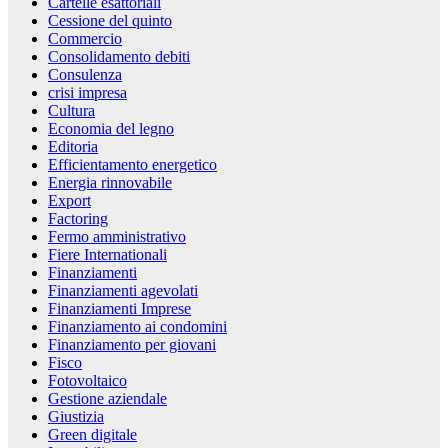
Cartelle esattoriali
Cessione del quinto
Commercio
Consolidamento debiti
Consulenza
crisi impresa
Cultura
Economia del legno
Editoria
Efficientamento energetico
Energia rinnovabile
Export
Factoring
Fermo amministrativo
Fiere Internationali
Finanziamenti
Finanziamenti agevolati
Finanziamenti Imprese
Finanziamento ai condomini
Finanziamento per giovani
Fisco
Fotovoltaico
Gestione aziendale
Giustizia
Green digitale