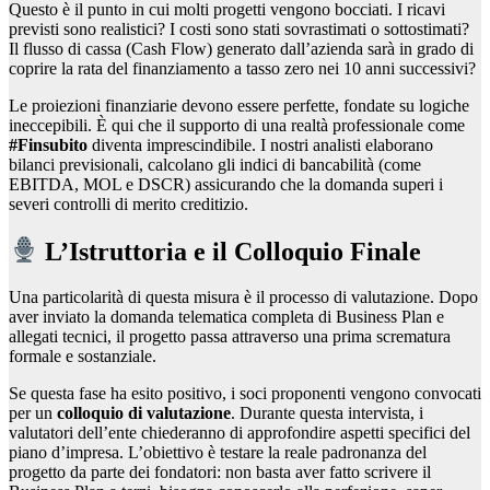
Questo è il punto in cui molti progetti vengono bocciati. I ricavi
previsti sono realistici? I costi sono stati sovrastimati o sottostimati?
Il flusso di cassa (Cash Flow) generato dall’azienda sarà in grado di
coprire la rata del finanziamento a tasso zero nei 10 anni successivi?
Le proiezioni finanziarie devono essere perfette, fondate su logiche
ineccepibili. È qui che il supporto di una realtà professionale come
#Finsubito
diventa imprescindibile. I nostri analisti elaborano
bilanci previsionali, calcolano gli indici di bancabilità (come
EBITDA, MOL e DSCR) assicurando che la domanda superi i
severi controlli di merito creditizio.
L’Istruttoria e il Colloquio Finale
Una particolarità di questa misura è il processo di valutazione. Dopo
aver inviato la domanda telematica completa di Business Plan e
allegati tecnici, il progetto passa attraverso una prima scrematura
formale e sostanziale.
Se questa fase ha esito positivo, i soci proponenti vengono convocati
per un
colloquio di valutazione
. Durante questa intervista, i
valutatori dell’ente chiederanno di approfondire aspetti specifici del
piano d’impresa. L’obiettivo è testare la reale padronanza del
progetto da parte dei fondatori: non basta aver fatto scrivere il