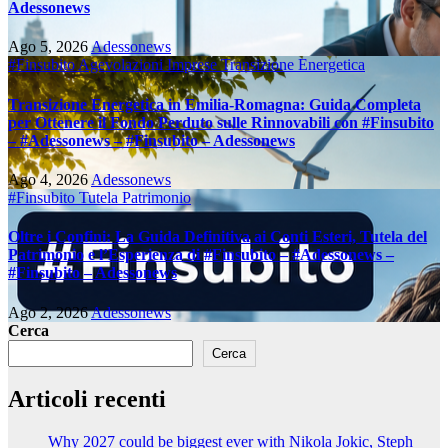
Adessonews
Ago 5, 2026
Adessonews
#Finsubito
Agevolazioni Imprese
Transizione Energetica
Transizione Energetica in Emilia-Romagna: Guida Completa
per Ottenere il Fondo Perduto sulle Rinnovabili con #Finsubito
– #Adessonews – #Finsubito – Adessonews
Ago 4, 2026
Adessonews
#Finsubito
Tutela Patrimonio
Oltre i Confini: La Guida Definitiva ai Conti Esteri, Tutela del
Patrimonio e l’Esperienza di #Finsubito – #Adessonews –
#Finsubito – Adessonews
Ago 2, 2026
Adessonews
Cerca
Cerca
Articoli recenti
Why 2027 could be biggest ever with Nikola Jokic, Steph