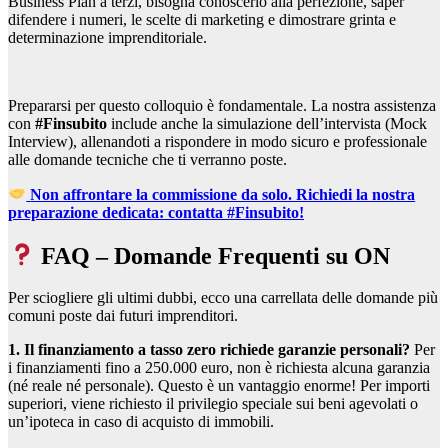
Business Plan a terzi, bisogna conoscerlo alla perfezione, saper
difendere i numeri, le scelte di marketing e dimostrare grinta e
determinazione imprenditoriale.
Prepararsi per questo colloquio è fondamentale. La nostra assistenza
con
#Finsubito
include anche la simulazione dell’intervista (Mock
Interview), allenandoti a rispondere in modo sicuro e professionale
alle domande tecniche che ti verranno poste.
Non affrontare la commissione da solo. Richiedi la nostra
preparazione dedicata: contatta #Finsubito!
FAQ – Domande Frequenti su ON
Per sciogliere gli ultimi dubbi, ecco una carrellata delle domande più
comuni poste dai futuri imprenditori.
1. Il finanziamento a tasso zero richiede garanzie personali?
Per
i finanziamenti fino a 250.000 euro, non è richiesta alcuna garanzia
(né reale né personale). Questo è un vantaggio enorme! Per importi
superiori, viene richiesto il privilegio speciale sui beni agevolati o
un’ipoteca in caso di acquisto di immobili.