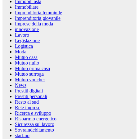
Immobili asta
Immobiliare
Imprenditoria femminile
Imprenditoria giovanile
Imprese della moda
innovazione
Lavoro
Legislazione
Logistica
Moda
Mutuo casa
Mutuo nullo
Mutuo prima casa
Mutuo surroga
Mutuo voucher
News
Prestiti digitali
Prestiti personali
Resto al sud
Rete imprese
Ricerca e sviluppo
Risparmio energetico
Sicurezza sul lavoro
Sovraindebitamento
start-up