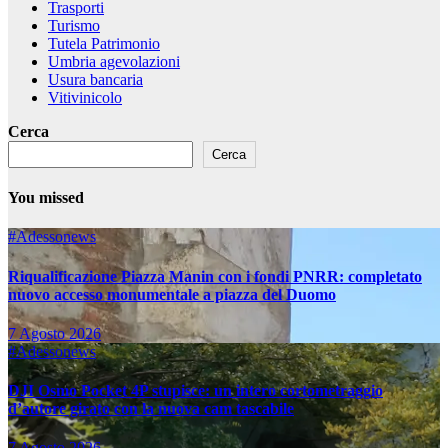
Trasporti
Turismo
Tutela Patrimonio
Umbria agevolazioni
Usura bancaria
Vitivinicolo
Cerca
Cerca
You missed
#Adessonews
Riqualificazione Piazza Manin con i fondi PNRR: completato
nuovo accesso monumentale a piazza del Duomo
7 Agosto 2026
#Adessonews
DJI Osmo Pocket 4P stupisce: un intero cortometraggio
d’autore girato con la nuova cam tascabile
7 Agosto 2026