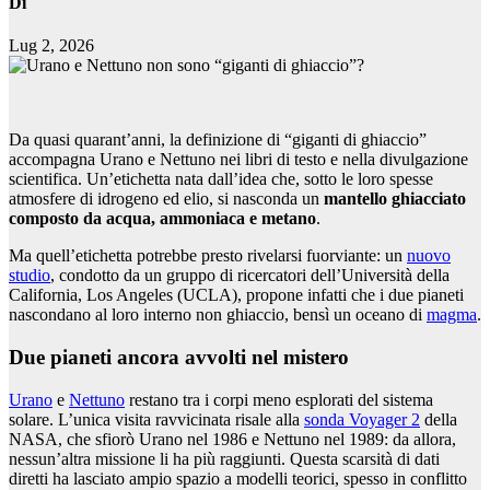
Di
Lug 2, 2026
Da quasi quarant’anni, la definizione di “giganti di ghiaccio”
accompagna Urano e Nettuno nei libri di testo e nella divulgazione
scientifica. Un’etichetta nata dall’idea che, sotto le loro spesse
atmosfere di idrogeno ed elio, si nasconda un
mantello ghiacciato
composto da acqua, ammoniaca e metano
.
Ma quell’etichetta potrebbe presto rivelarsi fuorviante: un
nuovo
studio
, condotto da un gruppo di ricercatori dell’Università della
California, Los Angeles (UCLA), propone infatti che i due pianeti
nascondano al loro interno non ghiaccio, bensì un oceano di
magma
.
Due pianeti ancora avvolti nel mistero
Urano
e
Nettuno
restano tra i corpi meno esplorati del sistema
solare. L’unica visita ravvicinata risale alla
sonda Voyager 2
della
NASA, che sfiorò Urano nel 1986 e Nettuno nel 1989: da allora,
nessun’altra missione li ha più raggiunti. Questa scarsità di dati
diretti ha lasciato ampio spazio a modelli teorici, spesso in conflitto