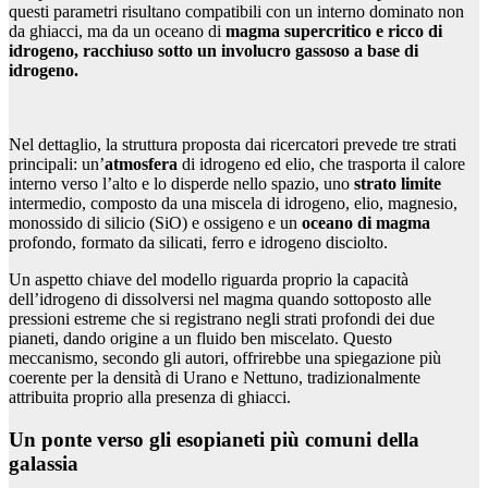
questi parametri risultano compatibili con un interno dominato non
da ghiacci, ma da un oceano di
magma supercritico e ricco di
idrogeno, racchiuso sotto un involucro gassoso a base di
idrogeno.
Nel dettaglio, la struttura proposta dai ricercatori prevede tre strati
principali: un’
atmosfera
di idrogeno ed elio, che trasporta il calore
interno verso l’alto e lo disperde nello spazio, uno
strato limite
intermedio, composto da una miscela di idrogeno, elio, magnesio,
monossido di silicio (SiO) e ossigeno e un
oceano di magma
profondo, formato da silicati, ferro e idrogeno disciolto.
Un aspetto chiave del modello riguarda proprio la capacità
dell’idrogeno di dissolversi nel magma quando sottoposto alle
pressioni estreme che si registrano negli strati profondi dei due
pianeti, dando origine a un fluido ben miscelato. Questo
meccanismo, secondo gli autori, offrirebbe una spiegazione più
coerente per la densità di Urano e Nettuno, tradizionalmente
attribuita proprio alla presenza di ghiacci.
Un ponte verso gli esopianeti più comuni della
galassia