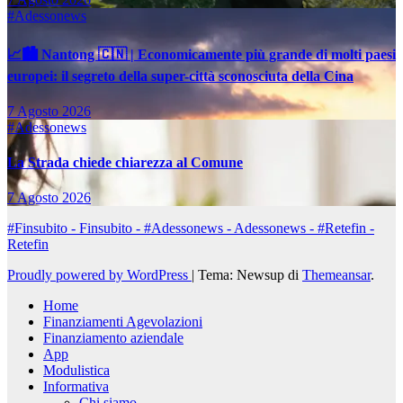
#Adessonews
📈🏙️ Nantong 🇨🇳 | Economicamente più grande di molti paesi
europei: il segreto della super-città sconosciuta della Cina
7 Agosto 2026
#Adessonews
La Strada chiede chiarezza al Comune
7 Agosto 2026
#Finsubito - Finsubito - #Adessonews - Adessonews - #Retefin -
Retefin
Proudly powered by WordPress
|
Tema: Newsup di
Themeansar
.
Home
Finanziamenti Agevolazioni
Finanziamento aziendale
App
Modulistica
Informativa
Chi siamo