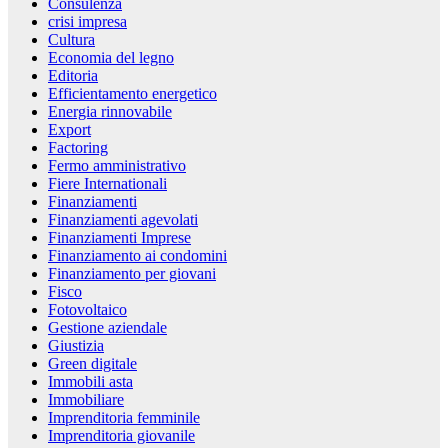
Consulenza
crisi impresa
Cultura
Economia del legno
Editoria
Efficientamento energetico
Energia rinnovabile
Export
Factoring
Fermo amministrativo
Fiere Internationali
Finanziamenti
Finanziamenti agevolati
Finanziamenti Imprese
Finanziamento ai condomini
Finanziamento per giovani
Fisco
Fotovoltaico
Gestione aziendale
Giustizia
Green digitale
Immobili asta
Immobiliare
Imprenditoria femminile
Imprenditoria giovanile