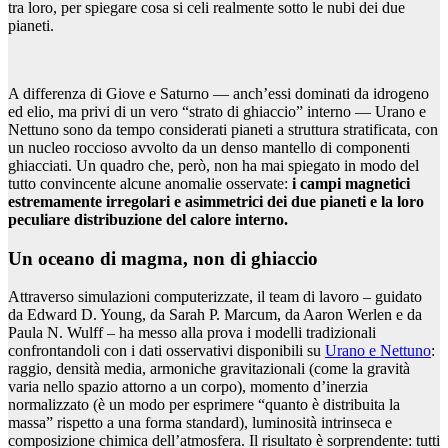
tra loro, per spiegare cosa si celi realmente sotto le nubi dei due
pianeti.
A differenza di Giove e Saturno — anch’essi dominati da idrogeno
ed elio, ma privi di un vero “strato di ghiaccio” interno — Urano e
Nettuno sono da tempo considerati pianeti a struttura stratificata, con
un nucleo roccioso avvolto da un denso mantello di componenti
ghiacciati. Un quadro che, però, non ha mai spiegato in modo del
tutto convincente alcune anomalie osservate:
i campi magnetici
estremamente irregolari e asimmetrici dei due pianeti e la loro
peculiare distribuzione del calore interno.
Un oceano di magma, non di ghiaccio
Attraverso simulazioni computerizzate, il team di lavoro – guidato
da Edward D. Young, da Sarah P. Marcum, da Aaron Werlen e da
Paula N. Wulff – ha messo alla prova i modelli tradizionali
confrontandoli con i dati osservativi disponibili su
Urano e Nettuno
:
raggio, densità media, armoniche gravitazionali (come la gravità
varia nello spazio attorno a un corpo), momento d’inerzia
normalizzato (è un modo per esprimere “quanto è distribuita la
massa” rispetto a una forma standard), luminosità intrinseca e
composizione chimica dell’atmosfera. Il risultato è sorprendente: tutti