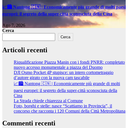
📈🏙️ Nantong 🇨🇳 | Economicamente più grande di molti paesi
europei: il segreto della super-città sconosciuta della Cina
Ago 7, 2026
Cerca
Cerca
Articoli recenti
Riqualificazione Piazza Manin con i fondi PNRR: completato
nuovo accesso monumentale a piazza del Duomo
DJI Osmo Pocket 4P stupisce: un intero cortometraggio
d’autore girato con la nuova cam tascabile
📈🏙️ Nantong 🇨🇳 | Economicamente più grande di molti
paesi europei: il segreto della super-città sconosciuta della
Cina
La Strada chiede chiarezza al Comune
Foto, borghi e stelle: nasce “Scattiamo in Provincia”, il
concorso che racconta i 120 Comuni della Città Metropolitana
Commenti recenti