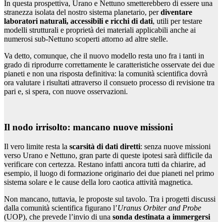
In questa prospettiva, Urano e Nettuno smetterebbero di essere una
stranezza isolata del nostro sistema planetario, per
diventare
laboratori naturali, accessibili e ricchi di dati
, utili per testare
modelli strutturali e proprietà dei materiali applicabili anche ai
numerosi sub-Nettuno scoperti attorno ad altre stelle.
Va detto, comunque, che il nuovo modello resta uno fra i tanti in
grado di riprodurre correttamente le caratteristiche osservate dei due
pianeti e non una risposta definitiva: la comunità scientifica dovrà
ora valutare i risultati attraverso il consueto processo di revisione tra
pari e, si spera, con nuove osservazioni.
Il nodo irrisolto: mancano nuove missioni
Il vero limite resta la
scarsità di dati diretti
: senza nuove missioni
verso Urano e Nettuno, gran parte di queste ipotesi sarà difficile da
verificare con certezza. Restano infatti ancora tutti da chiarire, ad
esempio, il luogo di formazione originario dei due pianeti nel primo
sistema solare e le cause della loro caotica attività magnetica.
Non mancano, tuttavia, le proposte sul tavolo. Tra i progetti discussi
dalla comunità scientifica figurano l’
Uranus Orbiter and Probe
(UOP), che prevede l’invio di una
sonda destinata a immergersi