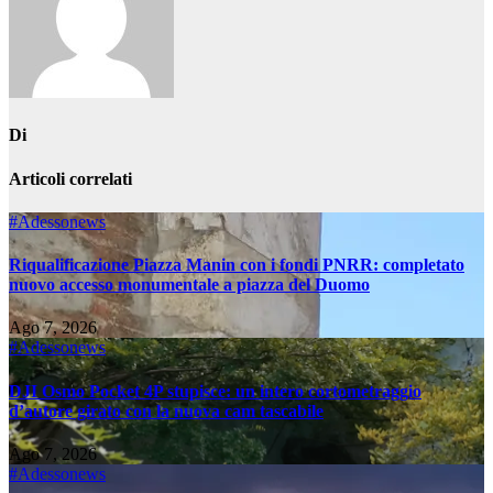
Di
Articoli correlati
#Adessonews
Riqualificazione Piazza Manin con i fondi PNRR: completato
nuovo accesso monumentale a piazza del Duomo
Ago 7, 2026
#Adessonews
DJI Osmo Pocket 4P stupisce: un intero cortometraggio
d’autore girato con la nuova cam tascabile
Ago 7, 2026
#Adessonews