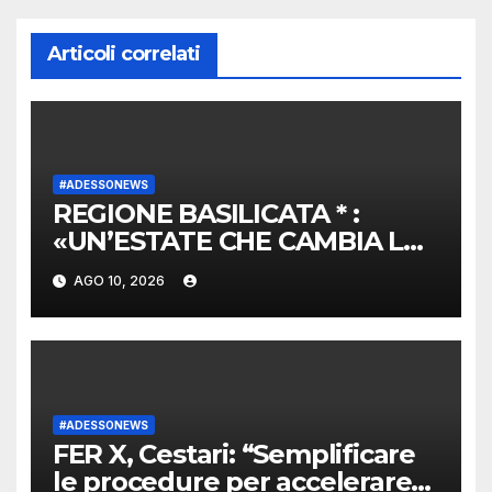
Articoli correlati
#ADESSONEWS
REGIONE BASILICATA * :
«UN’ESTATE CHE CAMBIA LA
VITA: “BASILICATA FOR ALL
AGO 10, 2026
2.0”» – Agenzia giornalistica
Opinione. Notizie da Italia
#ADESSONEWS
FER X, Cestari: “Semplificare
le procedure per accelerare