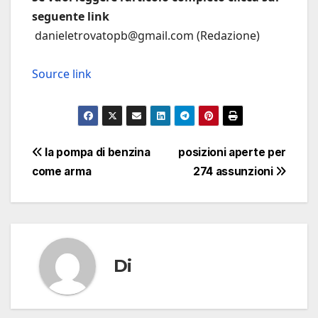
seguente link
danieletrovatopb@gmail.com (Redazione)
Source link
Navigazione
la pompa di benzina
posizioni aperte per
come arma
274 assunzioni
articoli
Di