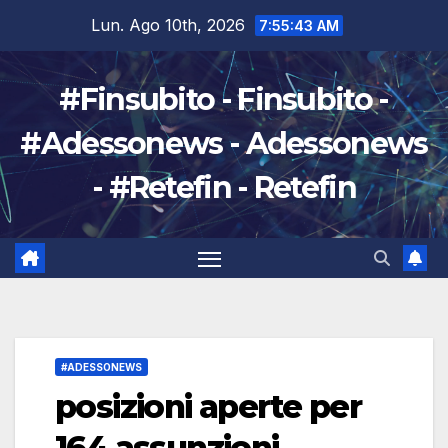
Salta
Lun. Ago 10th, 2026
7:55:44 AM
al
contenuto
#Finsubito - Finsubito -
#Adessonews - Adessonews
- #Retefin - Retefin
#ADESSONEWS
posizioni aperte per
164 assunzioni