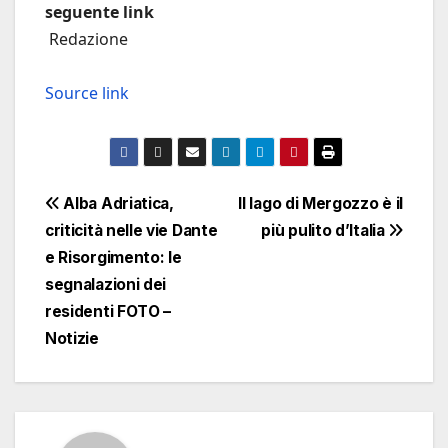
seguente link
Redazione
Source link
Navigazione
Alba Adriatica,
Il lago di Mergozzo è il
criticità nelle vie Dante
più pulito d’Italia
articoli
e Risorgimento: le
segnalazioni dei
residenti FOTO –
Notizie