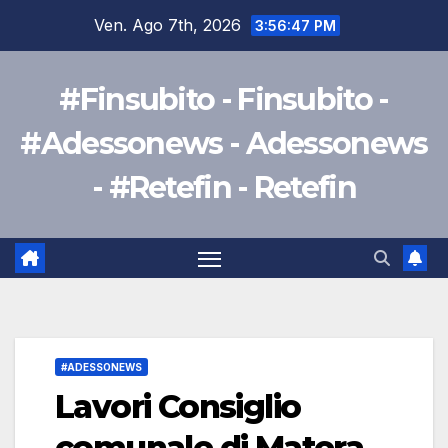
Salta
Ven. Ago 7th, 2026
3:56:49 PM
al
contenuto
#Finsubito - Finsubito -
#Adessonews - Adessonews
- #Retefin - Retefin
#ADESSONEWS
Lavori Consiglio
comunale di Matera