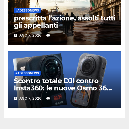
#ADESSONEWS
prescritta l’azione, assolti tutti
gli appellanti
AGO 7, 2026
#ADESSONEWS
Scontro totale DJI contro
Insta360: le nuove Osmo 360
II e X6 pronte al debutto
AGO 7, 2026