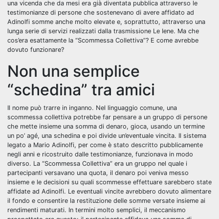
una vicenda che da mesi era già diventata pubblica attraverso le
testimonianze di persone che sostenevano di avere affidato ad
Adinolfi somme anche molto elevate e, soprattutto, attraverso una
lunga serie di servizi realizzati dalla trasmissione Le Iene. Ma che
cos’era esattamente la “Scommessa Collettiva”? E come avrebbe
dovuto funzionare?
Non una semplice
“schedina” tra amici
Il nome può trarre in inganno. Nel linguaggio comune, una
scommessa collettiva potrebbe far pensare a un gruppo di persone
che mette insieme una somma di denaro, gioca, usando un termine
un po’ agé, una schedina e poi divide un’eventuale vincita. Il sistema
legato a Mario Adinolfi, per come è stato descritto pubblicamente
negli anni e ricostruito dalle testimonianze, funzionava in modo
diverso. La “Scommessa Collettiva” era un gruppo nel quale i
partecipanti versavano una quota, il denaro poi veniva messo
insieme e le decisioni su quali scommesse effettuare sarebbero state
affidate ad Adinolfi. Le eventuali vincite avrebbero dovuto alimentare
il fondo e consentire la restituzione delle somme versate insieme ai
rendimenti maturati. In termini molto semplici, il meccanismo