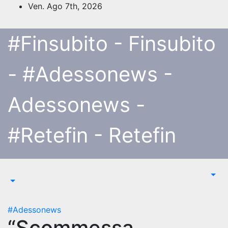
Salta
Ven. Ago 7th, 2026
al
contenuto
#Finsubito - Finsubito
- #Adessonews -
Adessonews -
#Retefin - Retefin
#Adessonews
“Scommessa