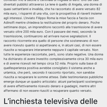
diventati pubblici attraverso
Le Iene è quello di Angela, una donna di
quasi settant’anni e invalida, che ha raccontato di avere versato 82
mila euro, i risparmi di una vita, con la prospettiva di riaverli insieme
agli interessi. L’inviato Filippo Roma la mise faccia a faccia con
Adinolfi mentre chiedeva la restituzione del proprio denaro. Poche
settimane dopo, un imprenditore raccontò alla trasmissione di avere
versato oltre 200 mila euro. Con il passare dei mesi, secondo la
trasmissione, continuarono ad arrivare nuove segnalazioni. Il
racconto ricorrente era quello di persone che sostenevano di non
avere ricevuto quanto si aspettavano e, in alcuni casi, di non essere
riuscite a recuperare interamente neppure il capitale versato. Non
tutte le esperienze raccontate, però, sono state negative. Una donna
ha dichiarato di avere investito complessivamente circa 30 mila euro
e di averne ricevuti nel tempo circa 52 mila. Proprio sulla base di
quell’esperienza positiva avrebbe consigliato il sistema anche a
un’amica, che però, secondo il racconto riportato, non sarebbe
riuscita a recuperare le somme attese. Dalle testimonianze pubbliche
emerge dunque un quadro articolato: alcuni partecipanti sostengono
di avere effettivamente ricevuto denaro e guadagni, mentre altri
affermano di non essere riusciti a recuperare quanto versato.
L’inchiesta televisiva delle