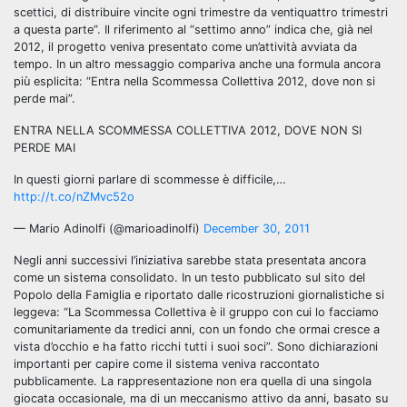
scettici, di distribuire vincite ogni trimestre da ventiquattro trimestri
a questa parte”. Il riferimento al “settimo anno” indica che, già nel
2012, il progetto veniva presentato come un’attività avviata da
tempo. In un altro messaggio compariva anche una formula ancora
più esplicita: “Entra nella Scommessa Collettiva 2012, dove non si
perde mai”.
ENTRA NELLA SCOMMESSA COLLETTIVA 2012, DOVE NON SI
PERDE MAI
In questi giorni parlare di scommesse è difficile,…
http://t.co/nZMvc52o
— Mario Adinolfi (@marioadinolfi)
December 30, 2011
Negli anni successivi l’iniziativa sarebbe stata presentata ancora
come un
sistema consolidato. In un testo pubblicato sul sito del
Popolo della Famiglia e riportato dalle ricostruzioni giornalistiche si
leggeva: “La Scommessa Collettiva è il gruppo con cui lo facciamo
comunitariamente da tredici anni, con un fondo che ormai cresce a
vista d’occhio e ha fatto ricchi tutti i suoi soci”. Sono dichiarazioni
importanti per capire come il sistema veniva raccontato
pubblicamente. La rappresentazione non era quella di una singola
giocata occasionale, ma di un meccanismo attivo da anni, basato su