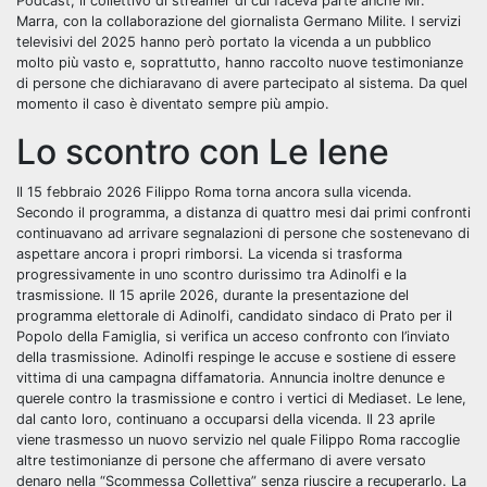
Podcast, il collettivo di streamer di cui faceva parte anche Mr.
Marra, con la collaborazione del giornalista Germano Milite. I servizi
televisivi del 2025 hanno però portato la vicenda a un pubblico
molto più vasto e, soprattutto, hanno raccolto nuove testimonianze
di persone che dichiaravano di avere partecipato al sistema. Da quel
momento il caso è diventato sempre più ampio.
Lo scontro con Le Iene
Il 15 febbraio 2026 Filippo Roma torna ancora sulla vicenda.
Secondo il programma, a distanza di quattro mesi dai primi confronti
continuavano ad arrivare
segnalazioni di persone che sostenevano di
aspettare ancora i propri rimborsi. La vicenda si trasforma
progressivamente in uno scontro durissimo tra Adinolfi e la
trasmissione. Il 15 aprile 2026, durante la presentazione del
programma elettorale di Adinolfi, candidato sindaco di Prato per il
Popolo della Famiglia, si verifica un acceso confronto con l’inviato
della trasmissione. Adinolfi respinge le accuse e sostiene di essere
vittima di una campagna diffamatoria. Annuncia inoltre denunce e
querele contro la trasmissione e contro i vertici di Mediaset. Le Iene,
dal canto loro, continuano a occuparsi della vicenda. Il 23 aprile
viene trasmesso un nuovo servizio nel quale Filippo Roma raccoglie
altre testimonianze di persone che affermano di avere versato
denaro nella “Scommessa Collettiva” senza riuscire a recuperarlo. La