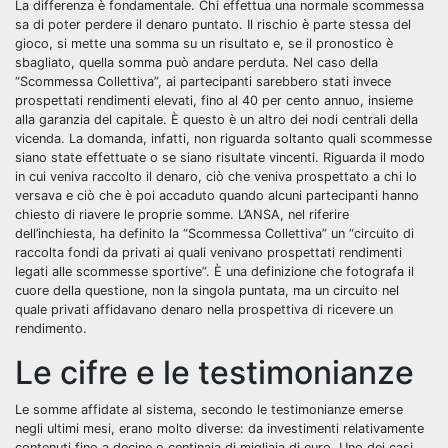
La differenza è
fondamentale. Chi effettua una normale scommessa
sa di poter perdere il denaro puntato. Il rischio è parte stessa del
gioco, si mette una somma su un risultato e, se il pronostico è
sbagliato, quella somma può andare perduta. Nel caso della
“Scommessa Collettiva”, ai partecipanti sarebbero stati invece
prospettati rendimenti elevati, fino al 40 per cento annuo, insieme
alla garanzia del capitale. È questo è un altro dei nodi centrali della
vicenda. La domanda, infatti, non riguarda soltanto quali scommesse
siano state effettuate o se siano risultate vincenti. Riguarda il modo
in cui veniva raccolto il denaro, ciò che veniva prospettato a chi lo
versava e ciò che è poi accaduto quando alcuni partecipanti hanno
chiesto di riavere le proprie somme. L’ANSA, nel riferire
dell’inchiesta, ha definito la “Scommessa Collettiva” un “circuito di
raccolta fondi da privati ai quali venivano prospettati rendimenti
legati alle scommesse sportive”. È una definizione che fotografa il
cuore della questione, non la singola puntata, ma un circuito nel
quale privati affidavano denaro nella prospettiva di ricevere un
rendimento.
Le cifre e le testimonianze
Le somme affidate al sistema, secondo le testimonianze emerse
negli ultimi mesi, erano molto diverse: da investimenti relativamente
contenuti fino a decine o centinaia di migliaia di euro. Uno dei casi