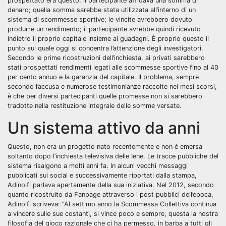
prospettato era questo: il partecipante affidava una somma di
denaro; quella somma sarebbe stata utilizzata all’interno di un
sistema di scommesse sportive; le vincite avrebbero dovuto
produrre un rendimento; il partecipante avrebbe quindi ricevuto
indietro il proprio capitale insieme ai guadagni. È proprio questo il
punto sul quale oggi si concentra l’attenzione degli investigatori.
Secondo le prime ricostruzioni dell’inchiesta, ai privati sarebbero
stati prospettati rendimenti legati alle scommesse sportive fino al 40
per cento annuo e la garanzia del capitale. Il problema, sempre
secondo l’accusa e numerose testimonianze raccolte nei mesi scorsi,
è che per diversi partecipanti quelle promesse non si sarebbero
tradotte nella restituzione integrale delle somme versate.
Un sistema attivo da anni
Questo, non era un progetto nato recentemente e non è emersa
soltanto dopo l’inchiesta televisiva delle Iene. Le tracce pubbliche del
sistema risalgono a
molti anni fa. In alcuni vecchi messaggi
pubblicati sui social e successivamente riportati dalla stampa,
Adinolfi parlava apertamente della sua iniziativa. Nel 2012, secondo
quanto ricostruito da Fanpage attraverso i post pubblici dell’epoca,
Adinolfi scriveva: “Al settimo anno la Scommessa Collettiva continua
a vincere sulle sue costanti, si vince poco e sempre, questa la nostra
filosofia del gioco razionale che ci ha permesso, in barba a tutti gli