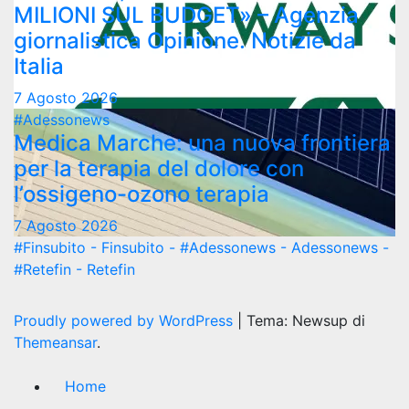
MILIONI SUL BUDGET» – Agenzia
giornalistica Opinione. Notizie da
Italia
7 Agosto 2026
#Adessonews
Medica Marche: una nuova frontiera
per la terapia del dolore con
l’ossigeno-ozono terapia
7 Agosto 2026
#Finsubito - Finsubito - #Adessonews - Adessonews -
#Retefin - Retefin
Proudly powered by WordPress
|
Tema: Newsup di
Themeansar
.
Home