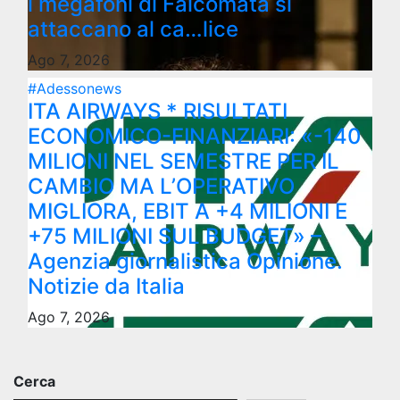
i megafoni di Falcomatà si
attaccano al ca…lice
Ago 7, 2026
#Adessonews
ITA AIRWAYS * RISULTATI
ECONOMICO-FINANZIARI: «-140
MILIONI NEL SEMESTRE PER IL
CAMBIO MA L’OPERATIVO
MIGLIORA, EBIT A +4 MILIONI E
+75 MILIONI SUL BUDGET» –
Agenzia giornalistica Opinione.
Notizie da Italia
Ago 7, 2026
Cerca