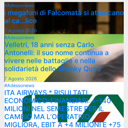
#Adessonews
i megafoni di Falcomatà si attaccano
al ca…lice
7 Agosto 2026
#Adessonews
Velletri, 18 anni senza Carlo
Antonelli: il suo nome continua a
vivere nelle battaglie e nella
solidarietà dello Shanky Quad
7 Agosto 2026
#Adessonews
ITA AIRWAYS * RISULTATI
ECONOMICO-FINANZIARI: «-140
MILIONI NEL SEMESTRE PER IL
CAMBIO MA L’OPERATIVO
MIGLIORA, EBIT A +4 MILIONI E +75