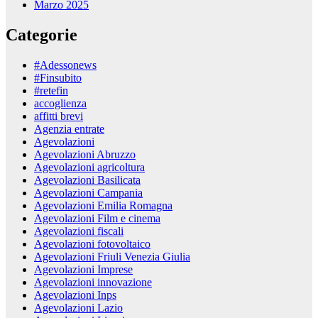
Marzo 2025
Categorie
#Adessonews
#Finsubito
#retefin
accoglienza
affitti brevi
Agenzia entrate
Agevolazioni
Agevolazioni Abruzzo
Agevolazioni agricoltura
Agevolazioni Basilicata
Agevolazioni Campania
Agevolazioni Emilia Romagna
Agevolazioni Film e cinema
Agevolazioni fiscali
Agevolazioni fotovoltaico
Agevolazioni Friuli Venezia Giulia
Agevolazioni Imprese
Agevolazioni innovazione
Agevolazioni Inps
Agevolazioni Lazio