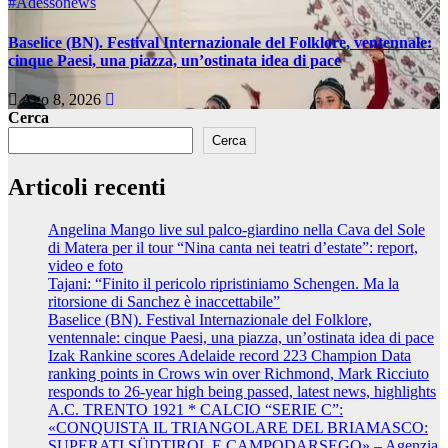
#Adessonews
Baselice (BN). Festival Internazionale del Folklore, ventennale:
cinque Paesi, una piazza, un’ostinata idea di pace
Ago 8, 2026
Cerca
Cerca
Articoli recenti
Angelina Mango live sul palco-giardino nella Cava del Sole
di Matera per il tour “Nina canta nei teatri d’estate”: report,
video e foto
Tajani: “Finito il pericolo ripristiniamo Schengen. Ma la
ritorsione di Sanchez è inaccettabile”
Baselice (BN). Festival Internazionale del Folklore,
ventennale: cinque Paesi, una piazza, un’ostinata idea di pace
Izak Rankine scores Adelaide record 223 Champion Data
ranking points in Crows win over Richmond, Mark Ricciuto
responds to 26-year high being passed, latest news, highlights
A.C. TRENTO 1921 * CALCIO “SERIE C”:
«CONQUISTA IL TRIANGOLARE DEL BRIAMASCO:
SUPERATI SÜDTIROL E CAMPODARSEGO» – Agenzia