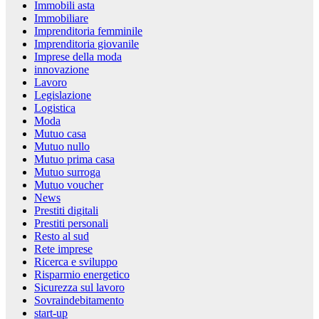
Immobili asta
Immobiliare
Imprenditoria femminile
Imprenditoria giovanile
Imprese della moda
innovazione
Lavoro
Legislazione
Logistica
Moda
Mutuo casa
Mutuo nullo
Mutuo prima casa
Mutuo surroga
Mutuo voucher
News
Prestiti digitali
Prestiti personali
Resto al sud
Rete imprese
Ricerca e sviluppo
Risparmio energetico
Sicurezza sul lavoro
Sovraindebitamento
start-up