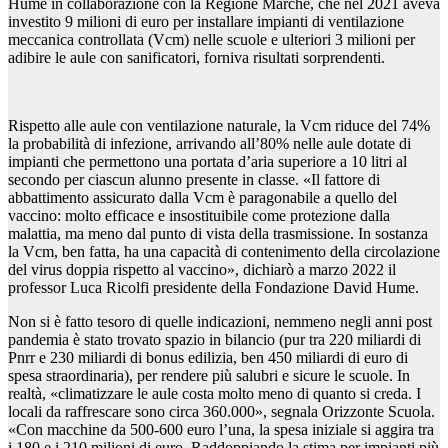
Hume in collaborazione con la Regione Marche, che nel 2021 aveva
investito 9 milioni di euro per installare impianti di ventilazione
meccanica controllata (Vcm) nelle scuole e ulteriori 3 milioni per
adibire le aule con sanificatori, forniva risultati sorprendenti.
Rispetto alle aule con ventilazione naturale, la Vcm riduce del 74%
la probabilità di infezione, arrivando all’80% nelle aule dotate di
impianti che permettono una portata d’aria superiore a 10 litri al
secondo per ciascun alunno presente in classe. «Il fattore di
abbattimento assicurato dalla Vcm è paragonabile a quello del
vaccino: molto efficace e insostituibile come protezione dalla
malattia, ma meno dal punto di vista della trasmissione. In sostanza
la Vcm, ben fatta, ha una capacità di contenimento della circolazione
del virus doppia rispetto al vaccino», dichiarò a marzo 2022 il
professor Luca Ricolfi presidente della Fondazione David Hume.
Non si è fatto tesoro di quelle indicazioni, nemmeno negli anni post
pandemia è stato trovato spazio in bilancio (pur tra 220 miliardi di
Pnrr e 230 miliardi di bonus edilizia, ben 450 miliardi di euro di
spesa straordinaria), per rendere più salubri e sicure le scuole. In
realtà, «climatizzare le aule costa molto meno di quanto si creda. I
locali da raffrescare sono circa 360.000», segnala Orizzonte Scuola.
«Con macchine da 500-600 euro l’una, la spesa iniziale si aggira tra
i 180 e i 210 milioni di euro. Raddoppiando la stima per impianti più