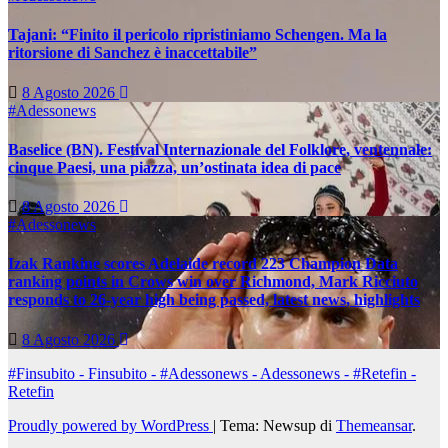
Tajani: “Finito il pericolo ripristiniamo Schengen. Ma la
ritorsione di Sanchez è inaccettabile”
8 Agosto 2026
#Adessonews
Baselice (BN). Festival Internazionale del Folklore, ventennale:
cinque Paesi, una piazza, un’ostinata idea di pace
8 Agosto 2026
#Adessonews
Izak Rankine scores Adelaide record 223 Champion Data
ranking points in Crows win over Richmond, Mark Ricciuto
responds to 26-year high being passed, latest news, highlights
8 Agosto 2026
#Finsubito - Finsubito - #Adessonews - Adessonews - #Retefin -
Retefin
Proudly powered by WordPress
|
Tema: Newsup di
Themeansar
.