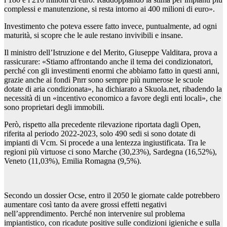
complessi e manutenzione, si resta intorno ai 400 milioni di euro».
Investimento che poteva essere fatto invece, puntualmente, ad ogni
maturità, si scopre che le aule restano invivibili e insane.
Il ministro dell’Istruzione e del Merito, Giuseppe Valditara, prova a
rassicurare: «Stiamo affrontando anche il tema dei condizionatori,
perché con gli investimenti enormi che abbiamo fatto in questi anni,
grazie anche ai fondi Pnrr sono sempre più numerose le scuole
dotate di aria condizionata», ha dichiarato a Skuola.net, ribadendo la
necessità di un «incentivo economico a favore degli enti locali», che
sono proprietari degli immobili.
Però, rispetto alla precedente rilevazione riportata dagli Open,
riferita al periodo 2022-2023, solo 490 sedi si sono dotate di
impianti di Vcm. Si procede a una lentezza ingiustificata. Tra le
regioni più virtuose ci sono Marche (30,23%), Sardegna (16,52%),
Veneto (11,03%), Emilia Romagna (9,5%).
Secondo un dossier Ocse, entro il 2050 le giornate calde potrebbero
aumentare così tanto da avere grossi effetti negativi
nell’apprendimento. Perché non intervenire sul problema
impiantistico, con ricadute positive sulle condizioni igieniche e sulla