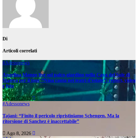
Di
Articoli correlati
#Adessonews
Angelina Mango live sul palco-giardino nella Cava del Sole di
Matera per il tour “Nina canta nei teatri d’estate”: report, video
e foto
Ago 9, 2026
#Adessonews
Tajani: “Finito il pericolo ripristiniamo Schengen. Ma la
ritorsione di Sanchez è inaccettabile”
Ago 8, 2026