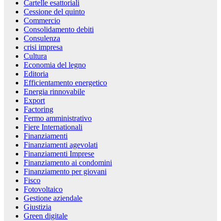
Cartelle esattoriali
Cessione del quinto
Commercio
Consolidamento debiti
Consulenza
crisi impresa
Cultura
Economia del legno
Editoria
Efficientamento energetico
Energia rinnovabile
Export
Factoring
Fermo amministrativo
Fiere Internationali
Finanziamenti
Finanziamenti agevolati
Finanziamenti Imprese
Finanziamento ai condomini
Finanziamento per giovani
Fisco
Fotovoltaico
Gestione aziendale
Giustizia
Green digitale