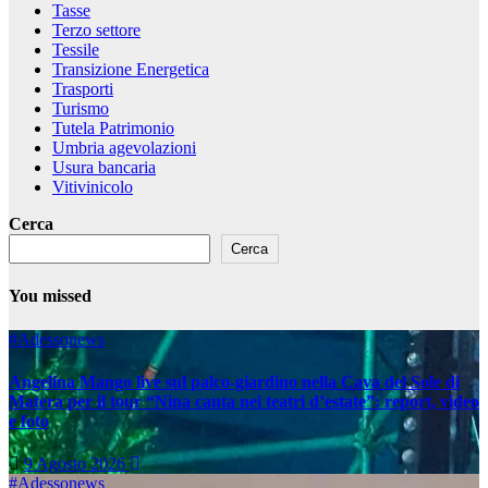
Tasse
Terzo settore
Tessile
Transizione Energetica
Trasporti
Turismo
Tutela Patrimonio
Umbria agevolazioni
Usura bancaria
Vitivinicolo
Cerca
Cerca
You missed
#Adessonews
Angelina Mango live sul palco-giardino nella Cava del Sole di
Matera per il tour “Nina canta nei teatri d’estate”: report, video
e foto
9 Agosto 2026
#Adessonews