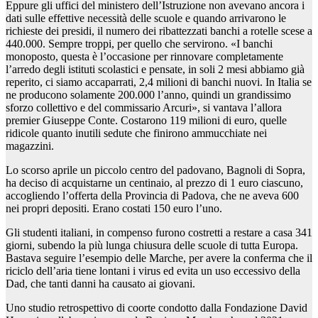
Eppure gli uffici del ministero dell’Istruzione non avevano ancora i
dati sulle effettive necessità delle scuole e quando arrivarono le
richieste dei presidi, il numero dei ribattezzati banchi a rotelle scese a
440.000. Sempre troppi, per quello che servirono. «I banchi
monoposto, questa è l’occasione per rinnovare completamente
l’arredo degli istituti scolastici e pensate, in soli 2 mesi abbiamo già
reperito, ci siamo accaparrati, 2,4 milioni di banchi nuovi. In Italia se
ne producono solamente 200.000 l’anno, quindi un grandissimo
sforzo collettivo e del commissario Arcuri», si vantava l’allora
premier Giuseppe Conte. Costarono 119 milioni di euro, quelle
ridicole quanto inutili sedute che finirono ammucchiate nei
magazzini.
Lo scorso aprile un piccolo centro del padovano, Bagnoli di Sopra,
ha deciso di acquistarne un centinaio, al prezzo di 1 euro ciascuno,
accogliendo l’offerta della Provincia di Padova, che ne aveva 600
nei propri depositi. Erano costati 150 euro l’uno.
Gli studenti italiani, in compenso furono costretti a restare a casa 341
giorni, subendo la più lunga chiusura delle scuole di tutta Europa.
Bastava seguire l’esempio delle Marche, per avere la conferma che il
riciclo dell’aria tiene lontani i virus ed evita un uso eccessivo della
Dad, che tanti danni ha causato ai giovani.
Uno studio retrospettivo di coorte condotto dalla Fondazione David