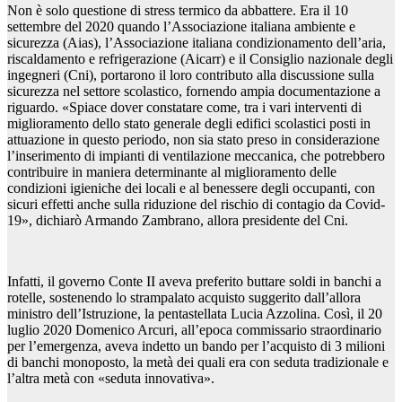
Non è solo questione di stress termico da abbattere. Era il 10
settembre del 2020 quando l’Associazione italiana ambiente e
sicurezza (Aias), l’Associazione italiana condizionamento dell’aria,
riscaldamento e refrigerazione (Aicarr) e il Consiglio nazionale degli
ingegneri (Cni), portarono il loro contributo alla discussione sulla
sicurezza nel settore scolastico, fornendo ampia documentazione a
riguardo. «Spiace dover constatare come, tra i vari interventi di
miglioramento dello stato generale degli edifici scolastici posti in
attuazione in questo periodo, non sia stato preso in considerazione
l’inserimento di impianti di ventilazione meccanica, che potrebbero
contribuire in maniera determinante al miglioramento delle
condizioni igieniche dei locali e al benessere degli occupanti, con
sicuri effetti anche sulla riduzione del rischio di contagio da Covid-
19», dichiarò Armando Zambrano, allora presidente del Cni.
Infatti, il governo Conte II aveva preferito buttare soldi in banchi a
rotelle, sostenendo lo strampalato acquisto suggerito dall’allora
ministro dell’Istruzione, la pentastellata Lucia Azzolina. Così, il 20
luglio 2020 Domenico Arcuri, all’epoca commissario straordinario
per l’emergenza, aveva indetto un bando per l’acquisto di 3 milioni
di banchi monoposto, la metà dei quali era con seduta tradizionale e
l’altra metà con «seduta innovativa».