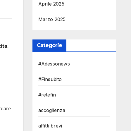
Aprile 2025
Marzo 2025
Categorie
cita
.
#Adessonews
#Finsubito
#retefin
golare
accoglienza
affitti brevi