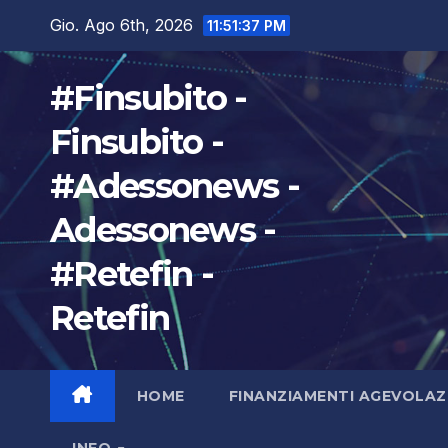
Salta
Gio. Ago 6th, 2026
11:51:38 PM
al
contenuto
#Finsubito -
Finsubito -
#Adessonews -
Adessonews -
#Retefin -
Retefin
HOME
FINANZIAMENTI AGEVOLAZ