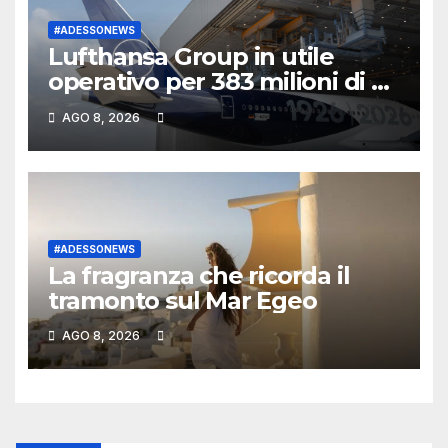
#ADESSONEWS
Lufthansa Group in utile
operativo per 383 milioni di €.
Pesa il carburante – Italiavola
AGO 8, 2026
& Travel
#ADESSONEWS
La fragranza che ricorda il
tramonto sul Mar Egeo
AGO 8, 2026