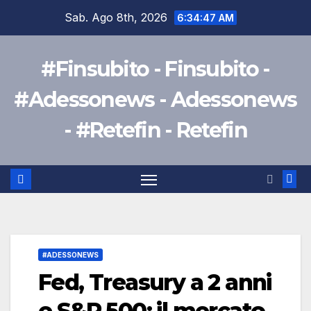
Salta
Sab. Ago 8th, 2026
6:34:48 AM
al
contenuto
#Finsubito - Finsubito -
#Adessonews - Adessonews
- #Retefin - Retefin
#ADESSONEWS
Fed, Treasury a 2 anni
e S&P 500: il mercato