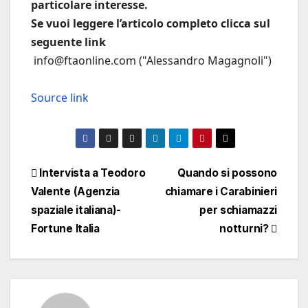
particolare interesse.
Se vuoi leggere l’articolo completo clicca sul
seguente link
info@ftaonline.com ("Alessandro Magagnoli")
Source link
Navigazione
Intervista a Teodoro
Quando si possono
Valente (Agenzia
chiamare i Carabinieri
articoli
spaziale italiana)-
per schiamazzi
Fortune Italia
notturni?