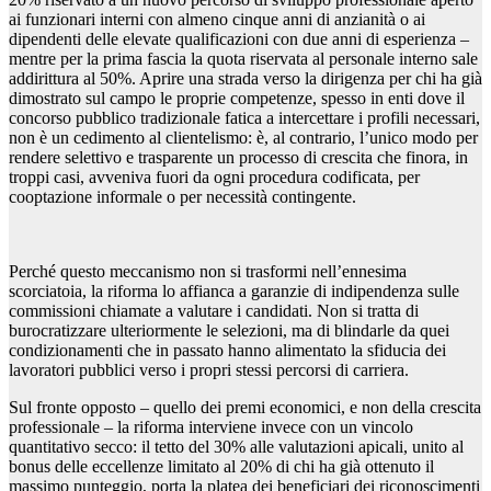
ai funzionari interni con almeno cinque anni di anzianità o ai
dipendenti delle elevate qualificazioni con due anni di esperienza –
mentre per la prima fascia la quota riservata al personale interno sale
addirittura al 50%. Aprire una strada verso la dirigenza per chi ha già
dimostrato sul campo le proprie competenze, spesso in enti dove il
concorso pubblico tradizionale fatica a intercettare i profili necessari,
non è un cedimento al clientelismo: è, al contrario, l’unico modo per
rendere selettivo e trasparente un processo di crescita che finora, in
troppi casi, avveniva fuori da ogni procedura codificata, per
cooptazione informale o per necessità contingente.
Perché questo meccanismo non si trasformi nell’ennesima
scorciatoia, la riforma lo affianca a garanzie di indipendenza sulle
commissioni chiamate a valutare i candidati. Non si tratta di
burocratizzare ulteriormente le selezioni, ma di blindarle da quei
condizionamenti che in passato hanno alimentato la sfiducia dei
lavoratori pubblici verso i propri stessi percorsi di carriera.
Sul fronte opposto – quello dei premi economici, e non della crescita
professionale – la riforma interviene invece con un vincolo
quantitativo secco: il tetto del 30% alle valutazioni apicali, unito al
bonus delle eccellenze limitato al 20% di chi ha già ottenuto il
massimo punteggio, porta la platea dei beneficiari dei riconoscimenti