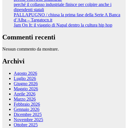
perché il collasso industriale finisce per colpire anche i
dipendenti statali
PALLAPUGNO / chiusa la prima fase della Serie A Banca
d’Alba – Targatocn.it
Jam On It: il viaggio di Napal dentro la cultura hip hop
Commenti recenti
Nessun commento da mostrare.
Archivi
Agosto 2026
Luglio 2026
Giugno 2026
Maggio 2026
Aprile 2026
Marzo 2026
Febbraio 2026
Gennaio 2026
Dicembre 2025
Novembre 2025
Ottobre 2025