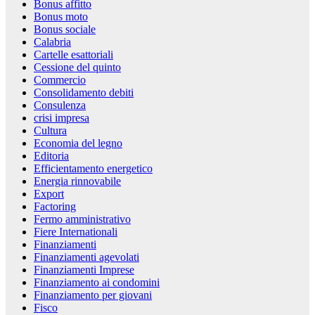
Bonus affitto
Bonus moto
Bonus sociale
Calabria
Cartelle esattoriali
Cessione del quinto
Commercio
Consolidamento debiti
Consulenza
crisi impresa
Cultura
Economia del legno
Editoria
Efficientamento energetico
Energia rinnovabile
Export
Factoring
Fermo amministrativo
Fiere Internationali
Finanziamenti
Finanziamenti agevolati
Finanziamenti Imprese
Finanziamento ai condomini
Finanziamento per giovani
Fisco