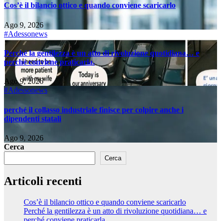
Cos’è il bilancio ottico e quando conviene scaricarlo
Ago 9, 2026
#Adessonews
Perché la gentilezza è un atto di rivoluzione quotidiana… e
perché conviene praticarla.
Ago 9, 2026
#Adessonews
perché il collasso industriale finisce per colpire anche i
dipendenti statali
Ago 9, 2026
Cerca
Cerca
Articoli recenti
Cos’è il bilancio ottico e quando conviene scaricarlo
Perché la gentilezza è un atto di rivoluzione quotidiana… e
perché conviene praticarla.