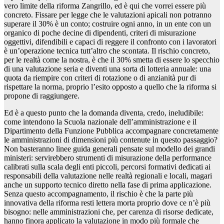
vero limite della riforma Zangrillo, ed è qui che vorrei essere più
concreto. Fissare per legge che le valutazioni apicali non potranno
superare il 30% è un conto; costruire ogni anno, in un ente con un
organico di poche decine di dipendenti, criteri di misurazione
oggettivi, difendibili e capaci di reggere il confronto con i lavoratori
è un’operazione tecnica tutt’altro che scontata. Il rischio concreto,
per le realtà come la nostra, è che il 30% smetta di essere lo specchio
di una valutazione seria e diventi una sorta di lotteria annuale: una
quota da riempire con criteri di rotazione o di anzianità pur di
rispettare la norma, proprio l’esito opposto a quello che la riforma si
propone di raggiungere.
Ed è a questo punto che la domanda diventa, credo, ineludibile:
come intendono la Scuola nazionale dell’amministrazione e il
Dipartimento della Funzione Pubblica accompagnare concretamente
le amministrazioni di dimensioni più contenute in questo passaggio?
Non basteranno linee guida generali pensate sul modello dei grandi
ministeri: servirebbero strumenti di misurazione della performance
calibrati sulla scala degli enti piccoli, percorsi formativi dedicati ai
responsabili della valutazione nelle realtà regionali e locali, magari
anche un supporto tecnico diretto nella fase di prima applicazione.
Senza questo accompagnamento, il rischio è che la parte più
innovativa della riforma resti lettera morta proprio dove ce n’è più
bisogno: nelle amministrazioni che, per carenza di risorse dedicate,
hanno finora applicato la valutazione in modo più formale che