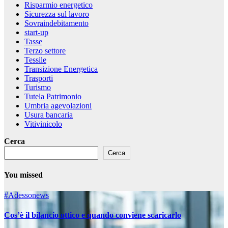
Risparmio energetico
Sicurezza sul lavoro
Sovraindebitamento
start-up
Tasse
Terzo settore
Tessile
Transizione Energetica
Trasporti
Turismo
Tutela Patrimonio
Umbria agevolazioni
Usura bancaria
Vitivinicolo
Cerca
Cerca
You missed
#Adessonews
Cos’è il bilancio ottico e quando conviene scaricarlo