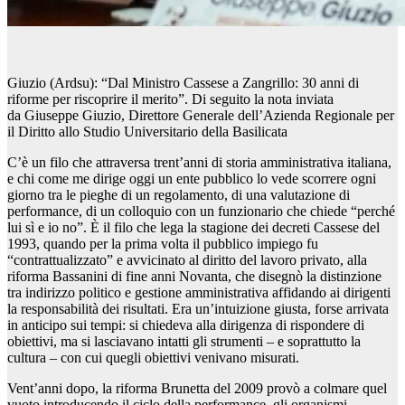
Giuzio (Ardsu): “Dal Ministro Cassese a Zangrillo: 30 anni di
riforme per riscoprire il merito”. Di seguito la nota inviata
da Giuseppe Giuzio, Direttore Generale dell’Azienda Regionale per
il Diritto allo Studio Universitario della Basilicata
C’è un filo che attraversa trent’anni di storia amministrativa italiana,
e chi come me dirige oggi un ente pubblico lo vede scorrere ogni
giorno tra le pieghe di un regolamento, di una valutazione di
performance, di un colloquio con un funzionario che chiede “perché
lui sì e io no”. È il filo che lega la stagione dei decreti Cassese del
1993, quando per la prima volta il pubblico impiego fu
“contrattualizzato” e avvicinato al diritto del lavoro privato, alla
riforma Bassanini di fine anni Novanta, che disegnò la distinzione
tra indirizzo politico e gestione amministrativa affidando ai dirigenti
la responsabilità dei risultati. Era un’intuizione giusta, forse arrivata
in anticipo sui tempi: si chiedeva alla dirigenza di rispondere di
obiettivi, ma si lasciavano intatti gli strumenti – e soprattutto la
cultura – con cui quegli obiettivi venivano misurati.
Vent’anni dopo, la riforma Brunetta del 2009 provò a colmare quel
vuoto introducendo il ciclo della performance, gli organismi