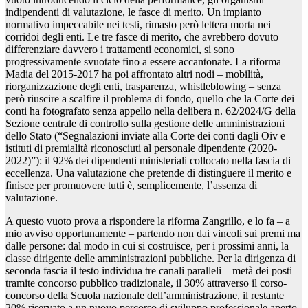
indipendenti di valutazione, le fasce di merito. Un impianto
normativo impeccabile nei testi, rimasto però lettera morta nei
corridoi degli enti. Le tre fasce di merito, che avrebbero dovuto
differenziare davvero i trattamenti economici, si sono
progressivamente svuotate fino a essere accantonate. La riforma
Madia del 2015-2017 ha poi affrontato altri nodi – mobilità,
riorganizzazione degli enti, trasparenza, whistleblowing – senza
però riuscire a scalfire il problema di fondo, quello che la Corte dei
conti ha fotografato senza appello nella delibera n. 62/2024/G della
Sezione centrale di controllo sulla gestione delle amministrazioni
dello Stato (“Segnalazioni inviate alla Corte dei conti dagli Oiv e
istituti di premialità riconosciuti al personale dipendente (2020-
2022)”): il 92% dei dipendenti ministeriali collocato nella fascia di
eccellenza. Una valutazione che pretende di distinguere il merito e
finisce per promuovere tutti è, semplicemente, l’assenza di
valutazione.
A questo vuoto prova a rispondere la riforma Zangrillo, e lo fa – a
mio avviso opportunamente – partendo non dai vincoli sui premi ma
dalle persone: dal modo in cui si costruisce, per i prossimi anni, la
classe dirigente delle amministrazioni pubbliche. Per la dirigenza di
seconda fascia il testo individua tre canali paralleli – metà dei posti
tramite concorso pubblico tradizionale, il 30% attraverso il corso-
concorso della Scuola nazionale dell’amministrazione, il restante
20% riservato a un nuovo percorso di sviluppo professionale aperto