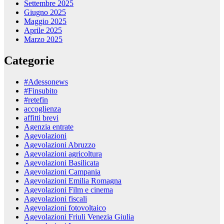
Settembre 2025
Giugno 2025
Maggio 2025
Aprile 2025
Marzo 2025
Categorie
#Adessonews
#Finsubito
#retefin
accoglienza
affitti brevi
Agenzia entrate
Agevolazioni
Agevolazioni Abruzzo
Agevolazioni agricoltura
Agevolazioni Basilicata
Agevolazioni Campania
Agevolazioni Emilia Romagna
Agevolazioni Film e cinema
Agevolazioni fiscali
Agevolazioni fotovoltaico
Agevolazioni Friuli Venezia Giulia