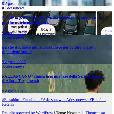
9 Agosto 2026
#Adessonews
Perché la gentilezza è un atto di rivoluzione quotidiana… e
perché conviene praticarla.
9 Agosto 2026
#Adessonews
perché il collasso industriale finisce per colpire anche i
dipendenti statali
9 Agosto 2026
#Adessonews
PALLAPUGNO / chiusa la prima fase della Serie A Banca
d’Alba – Targatocn.it
9 Agosto 2026
#Finsubito - Finsubito - #Adessonews - Adessonews - #Retefin -
Retefin
Proudly powered by WordPress
|
Tema: Newsup di
Themeansar
.