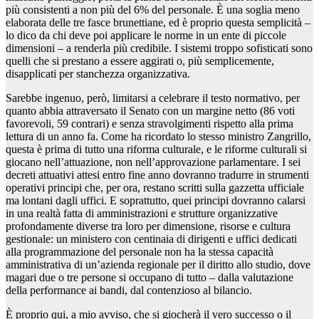
più consistenti a non più del 6% del personale. È una soglia meno
elaborata delle tre fasce brunettiane, ed è proprio questa semplicità –
lo dico da chi deve poi applicare le norme in un ente di piccole
dimensioni – a renderla più credibile. I sistemi troppo sofisticati sono
quelli che si prestano a essere aggirati o, più semplicemente,
disapplicati per stanchezza organizzativa.
Sarebbe ingenuo, però, limitarsi a celebrare il testo normativo, per
quanto abbia attraversato il Senato con un margine netto (86 voti
favorevoli, 59 contrari) e senza stravolgimenti rispetto alla prima
lettura di un anno fa. Come ha ricordato lo stesso ministro Zangrillo,
questa è prima di tutto una riforma culturale, e le riforme culturali si
giocano nell’attuazione, non nell’approvazione parlamentare. I sei
decreti attuativi attesi entro fine anno dovranno tradurre in strumenti
operativi principi che, per ora, restano scritti sulla gazzetta ufficiale
ma lontani dagli uffici. E soprattutto, quei principi dovranno calarsi
in una realtà fatta di amministrazioni e strutture organizzative
profondamente diverse tra loro per dimensione, risorse e cultura
gestionale: un ministero con centinaia di dirigenti e uffici dedicati
alla programmazione del personale non ha la stessa capacità
amministrativa di un’azienda regionale per il diritto allo studio, dove
magari due o tre persone si occupano di tutto – dalla valutazione
della performance ai bandi, dal contenzioso al bilancio.
È proprio qui, a mio avviso, che si giocherà il vero successo o il