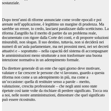
sostanziale.
Dopo trent’anni di riforme annunciate come svolte epocali e poi
arenate nell’applicazione, è legittimo un margine di prudenza. Ma
sarebbe un errore, io credo, lasciarsi paralizzare dallo scetticismo. La
riforma Zangrillo ha il merito di partire da un problema reale,
documentato con rigore dalla Corte dei conti, e di proporre soluzioni
misurabili, non slogan. Il suo destino, tuttavia, non si deciderà nei
numeri di un’aula parlamentare, ma nei prossimi mesi, nei sei decreti
attuativi e – soprattutto – nella capacità del sistema di accompagnare
le amministrazioni meno strutturate a non trasformare una buona
intenzione normativa in un adempimento formale.
Da direttore generale di un ente che ogni giorno deve motivare,
valutare e far crescere le persone che vi lavorano, guardo a questa
riforma non come a un adempimento in più, ma come a
un’occasione: quella di restituire senso a parole – merito,
valutazione, crescita professionale – che negli anni sono state
ripetute così tante volte da rischiare di perdere significato. Tocca ora
a noi, nelle nostre amministrazioni, dimostrare che quel significato
può essere ricostruito.