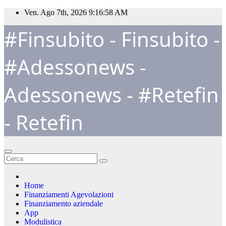
Salta
Ven. Ago 7th, 2026
9:16:59 AM
al
#Finsubito - Finsubito -
contenuto
#Adessonews -
Adessonews - #Retefin
- Retefin
Home
Finanziamenti Agevolazioni
Finanziamento aziendale
App
Modulistica