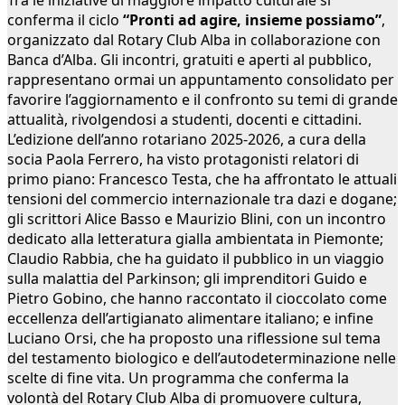
Tra le iniziative di maggiore impatto culturale si
conferma il ciclo
“Pronti ad agire, insieme possiamo”
,
organizzato dal Rotary Club Alba in collaborazione con
Banca d’Alba. Gli incontri, gratuiti e aperti al pubblico,
rappresentano ormai un appuntamento consolidato per
favorire l’aggiornamento e il confronto su temi di grande
attualità, rivolgendosi a studenti, docenti e cittadini.
L’edizione dell’anno rotariano 2025-2026, a cura della
socia Paola Ferrero, ha visto protagonisti relatori di
primo piano: Francesco Testa, che ha affrontato le attuali
tensioni del commercio internazionale tra dazi e dogane;
gli scrittori Alice Basso e Maurizio Blini, con un incontro
dedicato alla letteratura gialla ambientata in Piemonte;
Claudio Rabbia, che ha guidato il pubblico in un viaggio
sulla malattia del Parkinson; gli imprenditori Guido e
Pietro Gobino, che hanno raccontato il cioccolato come
eccellenza dell’artigianato alimentare italiano; e infine
Luciano Orsi, che ha proposto una riflessione sul tema
del testamento biologico e dell’autodeterminazione nelle
scelte di fine vita. Un programma che conferma la
volontà del Rotary Club Alba di promuovere cultura,