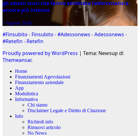
gli smalti scuri che fanno sembrare l’abbronzatura
ancora più intensa
7 Agosto 2026
#Finsubito - Finsubito - #Adessonews - Adessonews -
#Retefin - Retefin
Proudly powered by WordPress
|
Tema: Newsup di
Themeansar
.
Home
Finanziamenti Agevolazioni
Finanziamento aziendale
App
Modulistica
Informativa
Chi siamo
Disclaimer Legale e Diritto di Citazione
Info
Richiedi info
Rimuovi articolo
No News