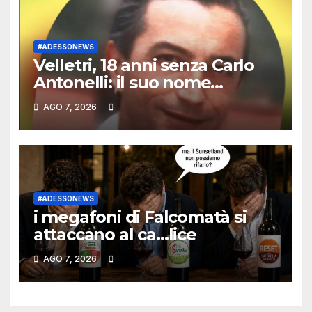
#ADESSONEWS
Velletri, 18 anni senza Carlo
Antonelli: il suo nome
continua a vivere nelle
AGO 7, 2026
battaglie e nella solidarietà
dello Shanky Quad
#ADESSONEWS
i megafoni di Falcomatà si
attaccano al ca…lice
AGO 7, 2026