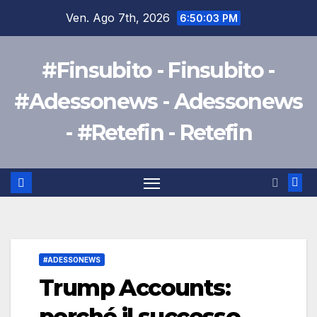
Salta
Ven. Ago 7th, 2026
6:50:04 PM
al
contenuto
#Finsubito - Finsubito -
#Adessonews - Adessonews
- #Retefin - Retefin
#ADESSONEWS
Trump Accounts:
perché il successo