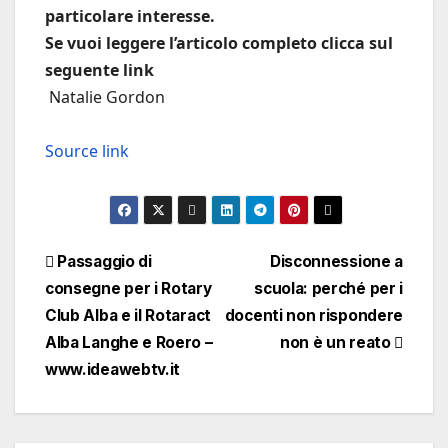
particolare interesse.
Se vuoi leggere l’articolo completo clicca sul
seguente link
Natalie Gordon
Source link
Navigazione
Passaggio di
Disconnessione a
consegne per i Rotary
scuola: perché per i
articoli
Club Alba e il Rotaract
docenti non rispondere
Alba Langhe e Roero –
non è un reato
www.ideawebtv.it