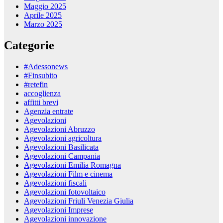
Maggio 2025
Aprile 2025
Marzo 2025
Categorie
#Adessonews
#Finsubito
#retefin
accoglienza
affitti brevi
Agenzia entrate
Agevolazioni
Agevolazioni Abruzzo
Agevolazioni agricoltura
Agevolazioni Basilicata
Agevolazioni Campania
Agevolazioni Emilia Romagna
Agevolazioni Film e cinema
Agevolazioni fiscali
Agevolazioni fotovoltaico
Agevolazioni Friuli Venezia Giulia
Agevolazioni Imprese
Agevolazioni innovazione