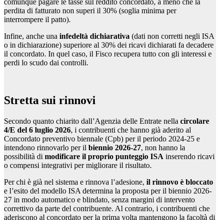
comunque pagare le tasse sul reddito concordato, a meno che la
perdita di fatturato non superi il 30% (soglia minima per
interrompere il patto).
Infine, anche una
infedeltà dichiarativa
(dati non corretti negli ISA
o in dichiarazione) superiore al 30% dei ricavi dichiarati fa decadere
il concordato. In quel caso, il Fisco recupera tutto con gli interessi e
perdi lo scudo dai controlli.
Stretta sui rinnovi
Secondo quanto chiarito dall’Agenzia delle Entrate nella
circolare
4/E del 6 luglio 2026
, i contribuenti che hanno già aderito al
Concordato preventivo biennale (Cpb) per il periodo 2024-25 e
intendono rinnovarlo per il
biennio 2026-27
, non hanno la
possibilità di
modificare il proprio punteggio ISA
inserendo ricavi
o compensi integrativi per migliorare il risultato.
Per chi è già nel sistema e rinnova l’adesione,
il rinnovo è bloccato
e l’esito del modello ISA determina la proposta per il biennio 2026-
27 in modo automatico e blindato, senza margini di intervento
correttivo da parte del contribuente. Al contrario, i contribuenti che
aderiscono al concordato per la prima volta mantengono la facoltà di