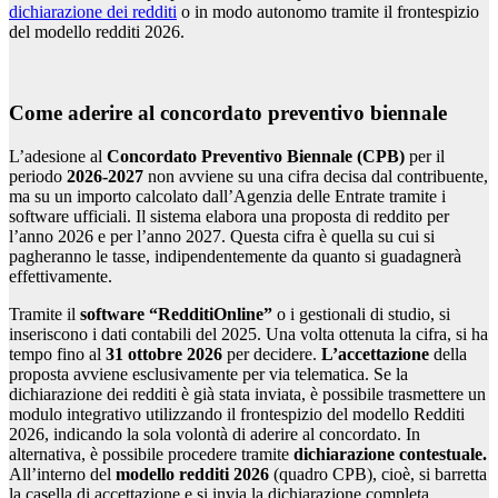
dichiarazione dei redditi
o in modo autonomo tramite il frontespizio
del modello redditi 2026.
Come aderire al concordato preventivo biennale
L’adesione al
Concordato Preventivo Biennale (CPB)
per il
periodo
2026-2027
non avviene su una cifra decisa dal contribuente,
ma su un importo calcolato dall’Agenzia delle Entrate tramite i
software ufficiali. Il sistema elabora una proposta di reddito per
l’anno 2026 e per l’anno 2027. Questa cifra è quella su cui si
pagheranno le tasse, indipendentemente da quanto si guadagnerà
effettivamente.
Tramite il
software “RedditiOnline”
o i gestionali di studio, si
inseriscono i dati contabili del 2025. Una volta ottenuta la cifra, si ha
tempo fino al
31 ottobre 2026
per decidere.
L’accettazione
della
proposta avviene esclusivamente per via telematica. Se la
dichiarazione dei redditi è già stata inviata, è possibile trasmettere un
modulo integrativo utilizzando il frontespizio del modello Redditi
2026, indicando la sola volontà di aderire al concordato. In
alternativa, è possibile procedere tramite
dichiarazione contestuale.
All’interno del
modello redditi 2026
(quadro CPB), cioè, si barretta
la casella di accettazione e si invia la dichiarazione completa.