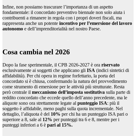
Infine, non possiamo trascurare l’importanza di un aspetto
fondamentale: il concordato preventivo biennale non solo aiuta i
contribuenti a rimanere in regola con i propri doveri fiscali, ma
rappresenta anche un potente
incentivo per l’emersione del lavoro
autonomo
e dell’imprenditorialità nel nostro Paese.
Cosa cambia nel 2026
Dopo la fase sperimentale, il CPB 2026-2027 è ora
riservato
esclusivamente ai soggetti che applicano gli
ISA
(indici sintetici di
affidabilità). Per chi opera in regime forfettario, la porta del
concordato si è chiusa, confermando la natura del provvedimento
come strumento di emersione per le attività più strutturate. Resta
però centrale il
meccanismo dell’imposta sostitutiva
sulla parte di
reddito concordato che eccede quello dell’anno precedente, ma le
aliquote sono ora strettamente legate al
punteggio ISA
: più il
soggetto è affidabile, meno paghi sulla quota incrementale. Nel
dettaglio, l’aliquota è del
10%
per chi ha un punteggio ISA pari o
superiore a 8, sale al
12%
per punteggi tra 6 e 8, mentre per i
punteggi inferiori a 6 è
pari al 15%.