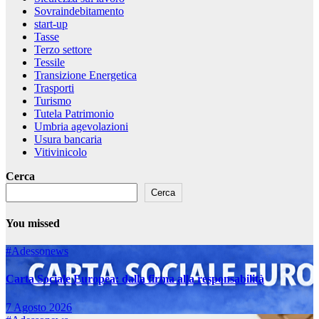
Sovraindebitamento
start-up
Tasse
Terzo settore
Tessile
Transizione Energetica
Trasporti
Turismo
Tutela Patrimonio
Umbria agevolazioni
Usura bancaria
Vitivinicolo
Cerca
Cerca
You missed
#Adessonews
Carta Sociale Europea: dalla firma alla responsabilità
7 Agosto 2026