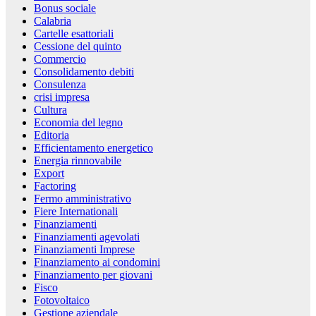
Bonus sociale
Calabria
Cartelle esattoriali
Cessione del quinto
Commercio
Consolidamento debiti
Consulenza
crisi impresa
Cultura
Economia del legno
Editoria
Efficientamento energetico
Energia rinnovabile
Export
Factoring
Fermo amministrativo
Fiere Internationali
Finanziamenti
Finanziamenti agevolati
Finanziamenti Imprese
Finanziamento ai condomini
Finanziamento per giovani
Fisco
Fotovoltaico
Gestione aziendale