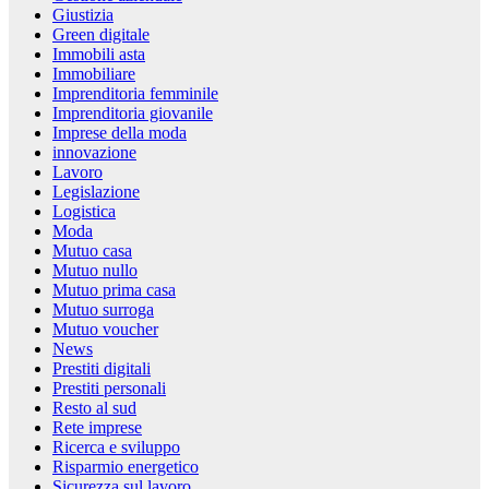
Giustizia
Green digitale
Immobili asta
Immobiliare
Imprenditoria femminile
Imprenditoria giovanile
Imprese della moda
innovazione
Lavoro
Legislazione
Logistica
Moda
Mutuo casa
Mutuo nullo
Mutuo prima casa
Mutuo surroga
Mutuo voucher
News
Prestiti digitali
Prestiti personali
Resto al sud
Rete imprese
Ricerca e sviluppo
Risparmio energetico
Sicurezza sul lavoro