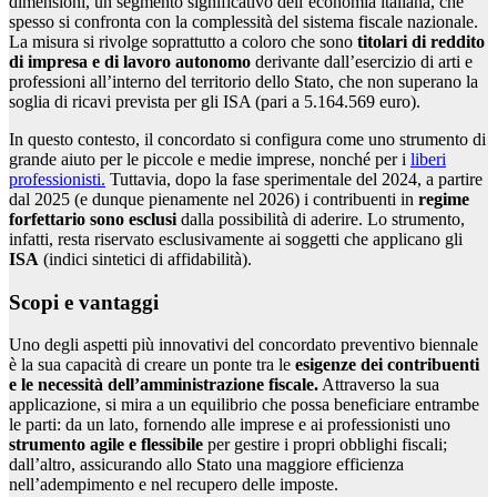
dimensioni, un segmento significativo dell’economia italiana, che
spesso si confronta con la complessità del sistema fiscale nazionale.
La misura si rivolge soprattutto a coloro che sono
titolari di reddito
di impresa e di lavoro autonomo
derivante dall’esercizio di arti e
professioni all’interno del territorio dello Stato, che non superano la
soglia di ricavi prevista per gli ISA (pari a 5.164.569 euro).
In questo contesto, il concordato si configura come uno strumento di
grande aiuto per le piccole e medie imprese, nonché per i
liberi
professionisti.
Tuttavia, dopo la fase sperimentale del 2024, a partire
dal 2025 (e dunque pienamente nel 2026) i contribuenti in
regime
forfettario sono
esclusi
dalla possibilità di aderire. Lo strumento,
infatti, resta riservato esclusivamente ai soggetti che applicano gli
ISA
(indici sintetici di affidabilità).
Scopi e vantaggi
Uno degli aspetti più innovativi del concordato preventivo biennale
è la sua capacità di creare un ponte tra le
esigenze dei contribuenti
e le necessità dell’amministrazione fiscale.
Attraverso la sua
applicazione, si mira a un equilibrio che possa beneficiare entrambe
le parti: da un lato, fornendo alle imprese e ai professionisti uno
strumento agile e flessibile
per gestire i propri obblighi fiscali;
dall’altro, assicurando allo Stato una maggiore efficienza
nell’adempimento e nel recupero delle imposte.