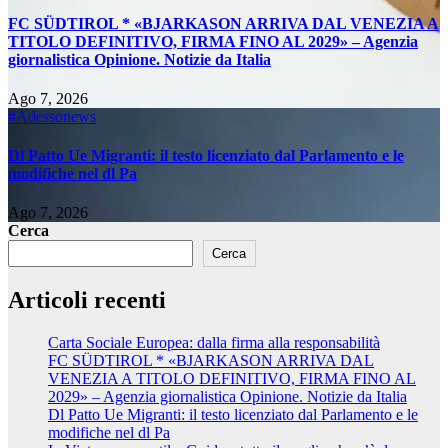
FC SÜDTIROL * «BJARKASON ARRIVA DAL VENEZIA A
TITOLO DEFINITIVO, FIRMA FINO AL 2029» – Agenzia
giornalistica Opinione. Notizie da Italia
Ago 7, 2026
#Adessonews
Dl Patto Ue Migranti: il testo licenziato dal Parlamento e le
modifiche nel dl Pa
Ago 7, 2026
Cerca
Cerca
Articoli recenti
Carta Sociale Europea: dalla firma alla responsabilità
FC SÜDTIROL * «BJARKASON ARRIVA DAL
VENEZIA A TITOLO DEFINITIVO, FIRMA FINO AL
2029» – Agenzia giornalistica Opinione. Notizie da Italia
Dl Patto Ue Migranti: il testo licenziato dal Parlamento e le
modifiche nel dl Pa