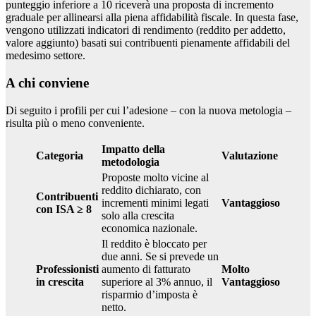
punteggio inferiore a 10 riceverà una proposta di incremento
graduale per allinearsi alla piena affidabilità fiscale. In questa fase,
vengono utilizzati indicatori di rendimento (reddito per addetto,
valore aggiunto) basati sui contribuenti pienamente affidabili del
medesimo settore.
A chi conviene
Di seguito i profili per cui l’adesione – con la nuova metologia –
risulta più o meno conveniente.
Impatto della
Categoria
Valutazione
metodologia
Proposte molto vicine al
reddito dichiarato, con
Contribuenti
incrementi minimi legati
Vantaggioso
con ISA ≥ 8
solo alla crescita
economica nazionale.
Il reddito è bloccato per
due anni. Se si prevede un
Professionisti
aumento di fatturato
Molto
in crescita
superiore al 3% annuo, il
Vantaggioso
risparmio d’imposta è
netto.