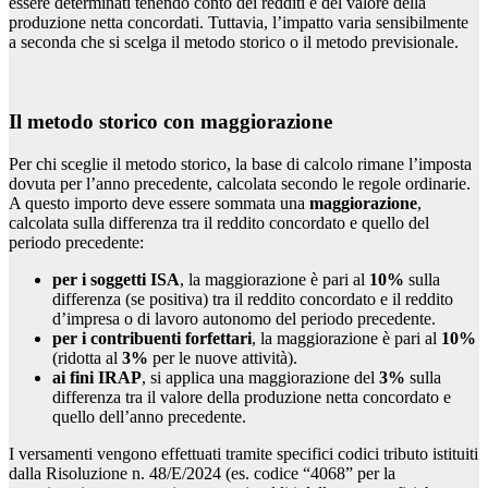
essere determinati tenendo conto dei redditi e del valore della
produzione netta concordati. Tuttavia, l’impatto varia sensibilmente
a seconda che si scelga il metodo storico o il metodo previsionale.
Il metodo storico con maggiorazione
Per chi sceglie il metodo storico, la base di calcolo rimane l’imposta
dovuta per l’anno precedente, calcolata secondo le regole ordinarie.
A questo importo deve essere sommata una
maggiorazione
,
calcolata sulla differenza tra il reddito concordato e quello del
periodo precedente:
per i soggetti ISA
, la maggiorazione è pari al
10%
sulla
differenza (se positiva) tra il reddito concordato e il reddito
d’impresa o di lavoro autonomo del periodo precedente.
per i contribuenti forfettari
, la maggiorazione è pari al
10%
(ridotta al
3%
per le nuove attività).
ai fini IRAP
, si applica una maggiorazione del
3%
sulla
differenza tra il valore della produzione netta concordato e
quello dell’anno precedente.
I versamenti vengono effettuati tramite specifici codici tributo istituiti
dalla Risoluzione n. 48/E/2024 (es. codice “4068” per la