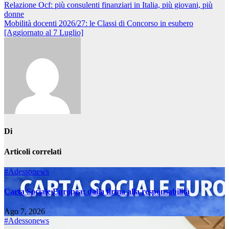
Navigazione
Relazione Ocf: più consulenti finanziari in Italia, più giovani, più
donne
articoli
Mobilità docenti 2026/27: le Classi di Concorso in esubero
[Aggiornato al 7 Luglio]
Di
Articoli correlati
#Adessonews
Carta Sociale Europea: dalla firma alla responsabilità
Ago 7, 2026
#Adessonews