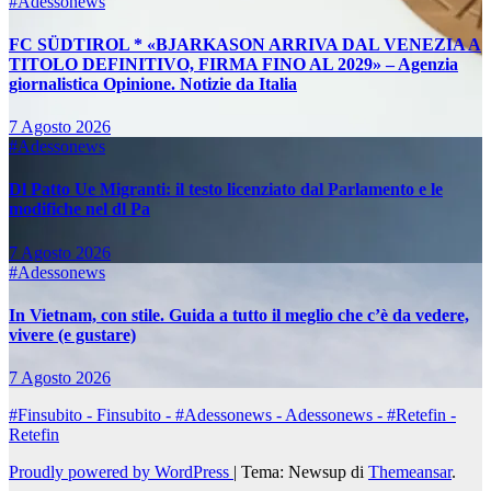
#Adessonews
FC SÜDTIROL * «BJARKASON ARRIVA DAL VENEZIA A
TITOLO DEFINITIVO, FIRMA FINO AL 2029» – Agenzia
giornalistica Opinione. Notizie da Italia
7 Agosto 2026
#Adessonews
Dl Patto Ue Migranti: il testo licenziato dal Parlamento e le
modifiche nel dl Pa
7 Agosto 2026
#Adessonews
In Vietnam, con stile. Guida a tutto il meglio che c’è da vedere,
vivere (e gustare)
7 Agosto 2026
#Finsubito - Finsubito - #Adessonews - Adessonews - #Retefin -
Retefin
Proudly powered by WordPress
|
Tema: Newsup di
Themeansar
.