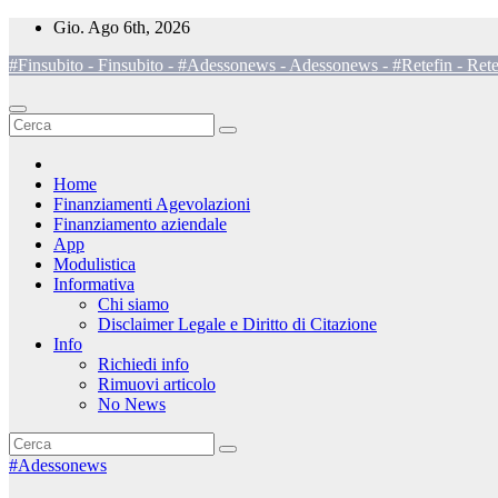
Salta
Gio. Ago 6th, 2026
al
#Finsubito - Finsubito - #Adessonews - Adessonews - #Retefin - Rete
contenuto
Home
Finanziamenti Agevolazioni
Finanziamento aziendale
App
Modulistica
Informativa
Chi siamo
Disclaimer Legale e Diritto di Citazione
Info
Richiedi info
Rimuovi articolo
No News
#Adessonews