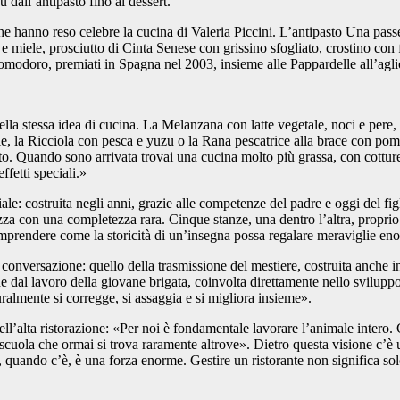
dall’antipasto fino al dessert.
che hanno reso celebre la cucina di Valeria Piccini. L’antipasto
Una pass
miele, prosciutto di Cinta Senese con grissino sfogliato, crostino con fr
i pomodoro, premiati in Spagna nel 2003, insieme alle Pappardelle all’ag
lla stessa idea di cucina. La
Melanzana con latte vegetale, noci e pere
,
ie
, la
Ricciola con pesca e yuzu
o la
Rana pescatrice alla brace con pom
 Quando sono arrivata trovai una cucina molto più grassa, con cotture l
ffetti speciali.»
ale: costruita negli anni, grazie alle competenze del padre e oggi del fig
ezza con una completezza rara. Cinque stanze, una dentro l’altra, proprio
comprendere come la storicità di un’insegna possa regalare meraviglie en
a conversazione: quello della trasmissione del mestiere, costruita anche 
dal lavoro della giovane brigata, coinvolta direttamente nello sviluppo d
uralmente si corregge, si assaggia e si migliora insieme».
ll’alta ristorazione:
«Per noi è fondamentale lavorare l’animale intero. G
scuola che ormai si trova raramente altrove».
Dietro questa visione c’è 
quando c’è, è una forza enorme. Gestire un ristorante non significa solo c