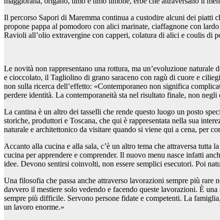
maggiorana, origano, timo e timo limone, erbe che attraversano il menu 
Il percorso
Sapori di Maremma
continua a custodire alcuni dei piatti 
propone pappa al pomodoro con alici marinate, ciaffagnone con lardo e 
Ravioli all’olio extravergine con capperi, colatura di alici e coulis d
Le novità non rappresentano una rottura, ma un’evoluzione naturale de
e cioccolato
, il
Tagliolino di grano saraceno con ragù di cuore e cilieg
non sulla ricerca dell’effetto:
«Contemporaneo non significa complicato.
perdere identità. La contemporaneità sta nel risultato finale, non negli e
La cantina è un altro dei tasselli che rende questo luogo un posto speci
storiche, produttori e Toscana, che qui è rappresentata nella sua inter
naturale e architettonico da visitare quando si viene qui a cena, per 
Accanto alla cucina e alla sala,
c’è un altro tema che attraversa tutta l
cucina per apprendere e comprender. Il nuovo menu nasce infatti anche 
idee. Devono sentirsi coinvolti, non essere semplici esecutori. Poi nat
Una filosofia che passa anche attraverso lavorazioni sempre più rare ne
davvero il mestiere solo vedendo e facendo queste lavorazioni. È una 
sempre più difficile. Servono persone fidate e competenti. La famiglia, 
un lavoro enorme.»