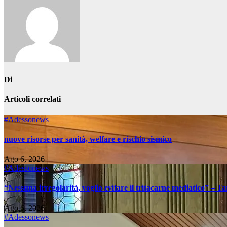
Di
Articoli correlati
#Adessonews
nuove risorse per sanità, welfare e rischio sismico
Ago 6, 2026
#Adessonews
“Nessuna irregolarità, voglio evitare il tritacarne mediatico” – Ta
Ago 6, 2026
#Adessonews