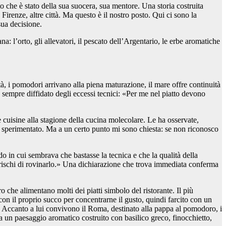
to che è stato della sua suocera, sua mentore. Una storia costruita
irenze, altre città. Ma questo è il nostro posto. Qui ci sono la
sua decisione.
: l’orto, gli allevatori, il pescato dell’Argentario, le erbe aromatiche
à, i pomodori arrivano alla piena maturazione, il mare offre continuità
sempre diffidato degli eccessi tecnici:
«Per me nel piatto devono
le cuisine alla stagione della cucina molecolare. Le ha osservate,
sperimentato. Ma a un certo punto mi sono chiesta: se non riconosco
do in cui sembrava che bastasse la tecnica e che la qualità della
rischi di rovinarlo.»
Una dichiarazione che trova immediata conferma
 che alimentano molti dei piatti simbolo del ristorante. Il più
 con il proprio succo per concentrarne il gusto, quindi farcito con un
Accanto a lui convivono il Roma, destinato alla pappa al pomodoro, i
a un paesaggio aromatico costruito con basilico greco, finocchietto,