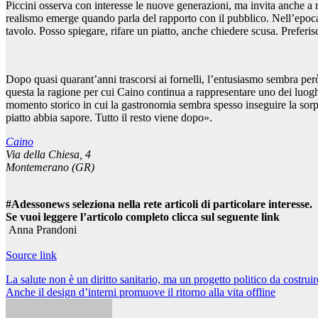
Piccini osserva con interesse le nuove generazioni, ma invita anche a r
realismo emerge quando parla del rapporto con il pubblico. Nell’epoca 
tavolo. Posso spiegare, rifare un piatto, anche chiedere scusa. Preferi
Dopo quasi quarant’anni trascorsi ai fornelli, l’entusiasmo sembra però
questa la ragione per cui Caino continua a rappresentare uno dei luogh
momento storico in cui la gastronomia sembra spesso inseguire la sorpre
piatto abbia sapore. Tutto il resto viene dopo».
Caino
Via della Chiesa, 4
Montemerano (GR)
#Adessonews seleziona nella rete articoli di particolare interesse.
Se vuoi leggere l’articolo completo clicca sul seguente link
Anna Prandoni
Source link
Navigazione
La salute non è un diritto sanitario, ma un progetto politico da costruir
Anche il design d’interni promuove il ritorno alla vita offline
articoli