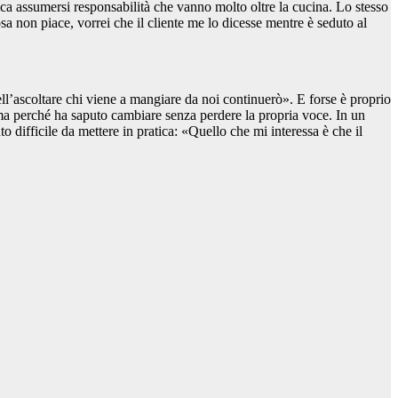
fica assumersi responsabilità che vanno molto oltre la cucina.
Lo stesso
a non piace, vorrei che il cliente me lo dicesse mentre è seduto al
ll’ascoltare chi viene a mangiare da noi continuerò». E f
orse è proprio
 ma perché ha saputo cambiare senza perdere la propria voce. In un
o difficile da mettere in pratica:
«Quello che mi interessa è che il