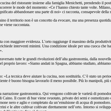
la cucina del ristorante insieme alla famiglia Menichetti, prendendo il pos
incorrere le mode del momento: «Ce l’hanno chiesto tante volte. Milano, F
ignificato abbandonare una parte di noi» ci racconta, consapevole della 
no il territorio non è un concetto da evocare, ma una presenza quotidiana
ne viene raccontata.
sta con maggiore evidenza. L’orto raggiunge il massimo della produttivit
 richiede interventi minimi. Una condizione ideale per una cuoca che ha 
».
traversato tutte le grandi rivoluzioni dell’alta gastronomia, dalla nouvel
del proprio lavoro:
«Siamo andati in Spagna, abbiamo studiato, abbiamo 
vo:
«La tecnica deve aiutare la cucina, non sostituirla. C’è stato un perio
diente è buono bisogna lavorarlo il meno possibile. Più lo manipoli, più 
la narrazione gastronomica. Qui vengono coltivate le varietà di pomodoro
 di Caino. Il cuore di bue viene svuotato, privato dei semi e osmotizzato
amone nero e aglio e completato da un’emulsione di acqua di pomodoro. 
ni e le altre cultivar coltivate direttamente nell’orto.
Intorno si svilupp