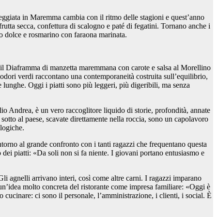
eggiata in Maremma
cambia con il ritmo delle stagioni e quest’anno
utta secca, confettura di scalogno e paté di fegatini. Tornano anche i
lio dolce e rosmarino con faraona marinata.
 il
Diaframma di manzetta maremmana con carote e salsa al Morellino
odori verdi
raccontano una contemporaneità costruita sull’equilibrio,
unghe. Oggi i piatti sono più leggeri, più digeribili, ma senza
lio Andrea, è un vero raccoglitore liquido di storie, profondità, annate
 sotto al paese, scavate direttamente nella roccia, sono un capolavoro
ologiche.
intorno al grande confronto con i tanti ragazzi che frequentano questa
ei piatti: «Da soli non si fa niente. I giovani portano entusiasmo e
li agnelli arrivano interi, così come altre carni. I ragazzi imparano
un’idea molto concreta del ristorante come impresa familiare:
«Oggi è
ucinare: ci sono il personale, l’amministrazione, i clienti, i social. È