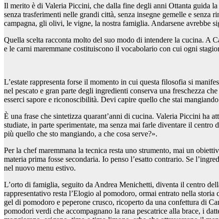
Il merito è di Valeria Piccini, che dalla fine degli anni Ottanta guida 
senza trasferimenti nelle grandi città, senza insegne gemelle e senza r
campagna, gli olivi, le vigne, la nostra famiglia. Andarsene avrebbe s
Quella scelta racconta molto del suo modo di intendere la cucina. A Cai
e le carni maremmane costituiscono il vocabolario con cui ogni stagio
L’estate rappresenta forse il momento in cui questa filosofia si manife
nel pescato e gran parte degli ingredienti conserva una freschezza che
esserci sapore e riconoscibilità. Devi capire quello che stai mangiando
È una frase che sintetizza quarant’anni di cucina. Valeria Piccini ha at
studiate, in parte sperimentate, ma senza mai farle diventare il centro 
più quello che sto mangiando, a che cosa serve?».
Per la chef maremmana la tecnica resta uno strumento, mai un obietti
materia prima fosse secondaria. Io penso l’esatto contrario. Se l’ingre
nel nuovo menu estivo.
L’orto di famiglia, seguito da Andrea Menichetti, diventa il centro del
rappresentativo resta l’
Elogio al pomodoro
, ormai entrato nella storia
gel di pomodoro e peperone crusco, ricoperto da una confettura di C
pomodori verdi che accompagnano la rana pescatrice alla brace, i datteri