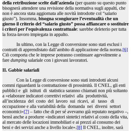
della retribuzione scelte dall’azienda
(per quanto su questo punto
bisognerà attendere una revisione della normativa sugli appalti, che
non è ancora stata aggiornata alle novità introdotte col “salario
giusto”). Insomma,
bisogna scongiurare l’eventualità che un
giorno il criterio del “salario giusto” possa affiancare o sostituire
i criteri per l’equivalenza contrattuale
: sarebbe deleterio per tutta
la forza-lavoro impiegata in appalto.
In ultimo, con la Legge di conversione sono stati esclusi i
contratti di apprendistato dall’ambito di applicazione della norma.
[6]
Ciò comporta che le imprese potranno continuare agevolmente a
fare
dumping
salariale con i giovani lavoratori.
II. Gabbie salariali
Con la Legge di conversione sono stati introdotti alcuni
commi riguardanti la contrattazione di prossimità. Il CNEL, gli enti
pubblici e gli istituti di statistica saranno chiamati non più soltanto
a «elaborare indicatori correttivi relativi alla produttività,
all’incidenza del costo del lavoro sui ricavi, al tasso di
occupazione e alla variabilità della domanda nei diversi settori
economici»
[7]
– fatto che di per sé avevamo già reputato negativo –,
bensì anche a produrre «indicatori sintetici relativi al costo della vita,
al mercato delle locazioni immobiliari e ai prezzi al consumo dei
beni e dei servizi anche a livello locale».
[8]
Il CNEL, inoltre, sarà