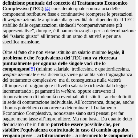
definizione puntuale del concetto di Trattamento Economico
Complessivo (TEC)
,
[4]
considerato quale sommatoria delle
componenti retributive fisse e continuative (comprese le prestazioni
di
welfare
aziendale applicate alla generalità dei dipendenti). Il TEC
stabilito dalle organizzazioni sindacali “comparativamente più
rappresentative”, dunque, è il parametro-soglia per la determinazione
del “salario giusto” all’interno di un ramo di attività e per una
specifica mansione.
Oltre al fatto che non viene istituito un salario minimo legale,
il
problema è che l’equivalenza del TEC non va ricercata
puntualmente per ognuna delle singole voci che lo
compongono
[5]
(minimo salariale, tredicesima e quattordicesima,
welfare
aziendale e via dicendo): viene garantita solo l’uguaglianza
del trattamento complessivo, ma di conseguenza nulla vieterà
all’impresa di raggiungere il livello salariale richiesto dalla legge
incrementando i pagamenti in
welfare
, oppure attraverso il
riconoscimento di indennità o eventuali altri istituti – anche definiti
in sede di contrattazione individuale. All’occorrenza, dunque, anche
i bonus potrebbero concorrere a determinare il Trattamento
Economico Complessivo, nonostante siano stati pensati per far
pagare meno tasse all’imprenditore. Ma non basta. Da quanto detto
deduciamo che in futuro
potrebbe essere possibile che, per
stabilire l’equivalenza contrattuale in caso di cambio appalto,
vengano prese – arbitrariamente – a riferimento le componenti