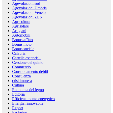
Agevolazioni sud
Agevolazioni Umbria
Agevolazioni Veneto
Agevolazioni ZES
Agricoltura
Agrisolare
Artigiani
Automobili
Bonus affitto
Bonus moto
Bonus sociale
Calabria
Cartelle esattoriali
Cessione del quinto
Commercio
Consolidamento debiti
Consulenza
crisi impresa
Cultura
Economia del legno
Editoria
Efficientamento energetico
Energia rinnovabile
Export
Factoring