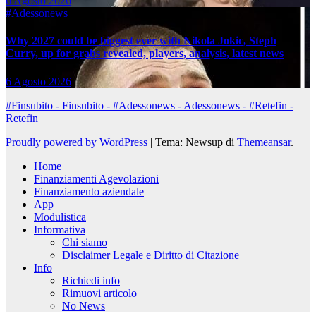
6 Agosto 2026
#Adessonews
Why 2027 could be biggest ever with Nikola Jokic, Steph
Curry, up for grabs revealed, players, analysis, latest news
6 Agosto 2026
#Finsubito - Finsubito - #Adessonews - Adessonews - #Retefin -
Retefin
Proudly powered by WordPress
|
Tema: Newsup di
Themeansar
.
Home
Finanziamenti Agevolazioni
Finanziamento aziendale
App
Modulistica
Informativa
Chi siamo
Disclaimer Legale e Diritto di Citazione
Info
Richiedi info
Rimuovi articolo
No News