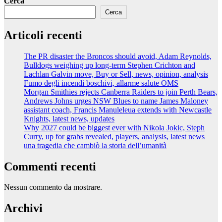
Cerca
Cerca
Articoli recenti
The PR disaster the Broncos should avoid, Adam Reynolds,
Bulldogs weighing up long-term Stephen Crichton and
Lachlan Galvin move, Buy or Sell, news, opinion, analysis
Fumo degli incendi boschivi, allarme salute OMS
Morgan Smithies rejects Canberra Raiders to join Perth Bears,
Andrews Johns urges NSW Blues to name James Maloney
assistant coach, Francis Manuleleua extends with Newcastle
Knights, latest news, updates
Why 2027 could be biggest ever with Nikola Jokic, Steph
Curry, up for grabs revealed, players, analysis, latest news
una tragedia che cambiò la storia dell’umanità
Commenti recenti
Nessun commento da mostrare.
Archivi