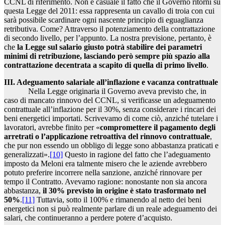
CCNL di riferimento. Non è casuale il fatto che il Governo ritorni su
questa Legge del 2011: essa rappresenta un cavallo di troia con cui
sarà possibile scardinare ogni nascente principio di eguaglianza
retributiva. Come? Attraverso il potenziamento della contrattazione
di secondo livello, per l’appunto. La nostra previsione, pertanto, è
che
la Legge sul salario giusto potrà stabilire dei parametri
minimi di retribuzione, lasciando però sempre più spazio alla
contrattazione decentrata a scapito di quella di primo livello
.
III. Adeguamento salariale all’inflazione e vacanza contrattuale
Nella Legge originaria il Governo aveva previsto che, in
caso di mancato rinnovo del CCNL, si verificasse un adeguamento
contrattuale all’inflazione per il 30%, senza considerare i rincari dei
beni energetici importati. Scrivevamo di come ciò, anziché tutelare i
lavoratori, avrebbe finito per «
compromettere il pagamento degli
arretrati o l’applicazione retroattiva del rinnovo contrattuale
,
che pur non essendo un obbligo di legge sono abbastanza praticati e
generalizzati».
[10]
Questo in ragione del fatto che l’adeguamento
imposto da Meloni era talmente misero che le aziende avrebbero
potuto preferire incorrere nella sanzione, anziché rinnovare per
tempo il Contratto. Avevamo ragione: nonostante non sia ancora
abbastanza,
il 30% previsto in origine è stato trasformato nel
50%
.
[11]
Tuttavia, sotto il 100% e rimanendo al netto dei beni
energetici non si può realmente parlare di un reale adeguamento dei
salari, che continueranno a perdere potere d’acquisto.