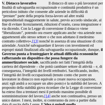
V. Distacco lavorativo
Il distacco di uno o più lavoratori per
finalità di salvaguardia occupazionale e continuità produttiva è un
pericoloso istituto che consente alle aziende in difficoltà di
“prestare” parte della propria forza-lavoro ad altre realtà
imprenditoriali maggiormente in salute, previo accordo sindacale, al
fine di evitare licenziamenti, riduzioni d’orario, cassa integrazione e
via dicendo. Con la Legge di conversione il distacco viene
“liberalizzato”, potendo ora essere applicato anche «tra aziende non
appartenenti allo stesso settore o che non adottano il medesimo
contratto collettivo»,
[13]
nonché in assenza di una situazione di crisi
aziendale. Anziché salvaguardare il lavoro con investimenti ed
espropri statali finalizzati alla salvaguardia occupazionale, dunque,
il
Governo punta a fronteggiare le attuali difficoltà economiche
rafforzando un dispositivo che possa fungere da
ammortizzatore sociale
, sacrificando nei fatti l’integrità della
carriera del dipendente – che potrà cambiare settore di attività – e, di
conseguenza, l’integrità dei livelli retributivi. Sacrificando, inoltre,
l’integrità dei livelli occupazionali (tenuto conto che porre un
lavoratore in distacco non equivale a creare nuova occupazione,
anzi: egli andrà a occupare un altro posto) e la stabilità del lavoro. A
proposito della stabilità giova ricordare che la Legge di conversione
ha esteso fino a trentasei mesi il periodo massimo possibile di
somministrazione del lavoro,
[14]
anche non continuativa, presso un
unico datore. I mesi, inoltre, si conteranno da zero a partire dalla
data di uscita della Legge.
L’idea è quindi quella ...