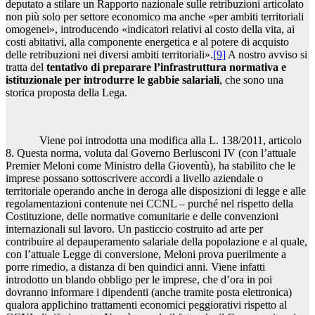
deputato a stilare un Rapporto nazionale sulle retribuzioni articolato
non più solo per settore economico ma anche «per ambiti territoriali
omogenei», introducendo «indicatori relativi al costo della vita, ai
costi abitativi, alla componente energetica e al potere di acquisto
delle retribuzioni nei diversi ambiti territoriali».
[9]
A nostro avviso si
tratta del
tentativo di preparare l’infrastruttura normativa e
istituzionale per introdurre le gabbie salariali
, che sono una
storica proposta della Lega.
Viene poi introdotta una modifica alla L. 138/2011, articolo
8. Questa norma, voluta dal Governo Berlusconi IV (con l’attuale
Premier Meloni come Ministro della Gioventù), ha stabilito che le
imprese possano sottoscrivere accordi a livello aziendale o
territoriale operando anche in deroga alle disposizioni di legge e alle
regolamentazioni contenute nei CCNL – purché nel rispetto della
Costituzione, delle normative comunitarie e delle convenzioni
internazionali sul lavoro. Un pasticcio costruito ad arte per
contribuire al depauperamento salariale della popolazione e al quale,
con l’attuale Legge di conversione, Meloni prova puerilmente a
porre rimedio, a distanza di ben quindici anni. Viene infatti
introdotto un blando obbligo per le imprese, che d’ora in poi
dovranno informare i dipendenti (anche tramite posta elettronica)
qualora applichino trattamenti economici peggiorativi rispetto al