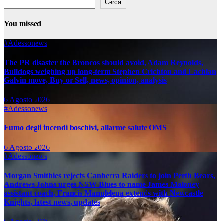
Cerca
You missed
#Adessonews
The PR disaster the Broncos should avoid, Adam Reynolds,
Bulldogs weighing up long-term Stephen Crichton and Lachlan
Galvin move, Buy or Sell, news, opinion, analysis
6 Agosto 2026
#Adessonews
Fumo degli incendi boschivi, allarme salute OMS
6 Agosto 2026
#Adessonews
Morgan Smithies rejects Canberra Raiders to join Perth Bears,
Andrews Johns urges NSW Blues to name James Maloney
assistant coach, Francis Manuleleua extends with Newcastle
Knights, latest news, updates