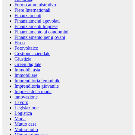
Fermo amministrativo
Fiere Internationali
Finanziamenti
Finanziamenti agevolati
Finanziamenti Imprese
Finanziamento ai condomini
Finanziamento per giovani
Fisco
Fotovoltaico
Gestione aziendale
Giustizia
Green digitale
Immobili asta
Immobiliare
Imprenditoria femminile
Imprenditoria giovanile
Imprese della moda
innovazione
Lavoro
Legislazione
Logistica
Moda
Mutuo casa
Mutuo nullo
Mutuo prima casa