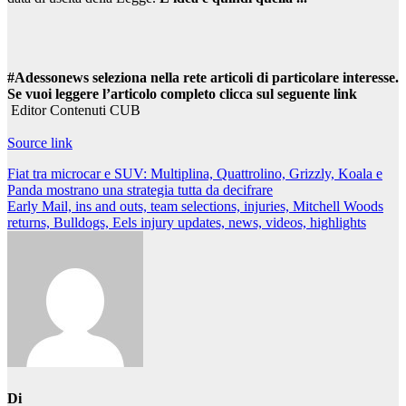
#Adessonews seleziona nella rete articoli di particolare interesse.
Se vuoi leggere l’articolo completo clicca sul seguente link
Editor Contenuti CUB
Source link
Navigazione
Fiat tra microcar e SUV: Multiplina, Quattrolino, Grizzly, Koala e
Panda mostrano una strategia tutta da decifrare
articoli
Early Mail, ins and outs, team selections, injuries, Mitchell Woods
returns, Bulldogs, Eels injury updates, news, videos, highlights
Di