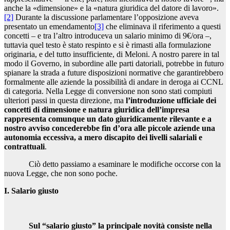
anche la «dimensione» e la «natura giuridica del datore di lavoro».
[2]
Durante la discussione parlamentare l’opposizione aveva
presentato un emendamento
[3]
che eliminava il riferimento a questi
concetti – e tra l’altro introduceva un salario minimo di 9€/ora –,
tuttavia quel testo è stato respinto e si è rimasti alla formulazione
originaria, e del tutto insufficiente, di Meloni. A nostro parere in tal
modo il Governo, in subordine alle parti datoriali, potrebbe in futuro
spianare la strada a future disposizioni normative che garantirebbero
formalmente alle aziende la possibilità di andare in deroga ai CCNL
di categoria. Nella Legge di conversione non sono stati compiuti
ulteriori passi in questa direzione, ma
l’introduzione ufficiale dei
concetti di dimensione e natura giuridica dell’impresa
rappresenta comunque un dato giuridicamente rilevante e a
nostro avviso concederebbe fin d’ora alle piccole aziende una
autonomia eccessiva, a mero discapito dei livelli salariali e
contrattuali
.
Ciò detto passiamo a esaminare le modifiche occorse con la
nuova Legge, che non sono poche.
I. Salario giusto
Sul “salario giusto” la principale novità consiste nella