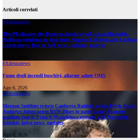
Articoli correlati
#Adessonews
The PR disaster the Broncos should avoid, Adam Reynolds,
Bulldogs weighing up long-term Stephen Crichton and Lachlan
Galvin move, Buy or Sell, news, opinion, analysis
Ago 6, 2026
#Adessonews
Fumo degli incendi boschivi, allarme salute OMS
Ago 6, 2026
#Adessonews
Morgan Smithies rejects Canberra Raiders to join Perth Bears,
Andrews Johns urges NSW Blues to name James Maloney
assistant coach, Francis Manuleleua extends with Newcastle
Knights, latest news, updates
Ago 6, 2026