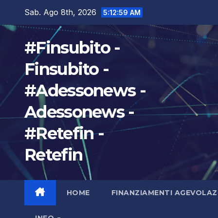
Salta
Sab. Ago 8th, 2026
5:13:01 AM
al
contenuto
#Finsubito -
Finsubito -
#Adessonews -
Adessonews -
#Retefin -
Retefin
HOME
FINANZIAMENTI AGEVOLAZ