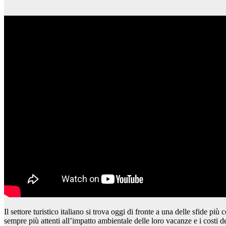
Il settore turistico italiano si trova oggi di fronte a una delle sfide p
sempre più attenti all’impatto ambientale delle loro vacanze e i costi d