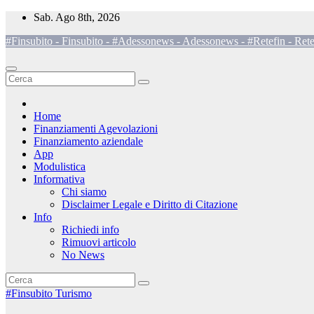
Salta
Sab. Ago 8th, 2026
al
#Finsubito - Finsubito - #Adessonews - Adessonews - #Retefin - Rete
contenuto
Home
Finanziamenti Agevolazioni
Finanziamento aziendale
App
Modulistica
Informativa
Chi siamo
Disclaimer Legale e Diritto di Citazione
Info
Richiedi info
Rimuovi articolo
No News
#Finsubito
Turismo