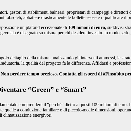
ri, gestori di stabilimenti balneari, proprietari di campeggi e direttori d
nti obsoleti, abbattere drasticamente le bollette esose e riqualificare il
sposizione un plafond eccezionale di
109 milioni di euro
, suddivisi st
gevolata è disegnato su misura per chi desidera investire in modo serio, s
golo dettaglio della misura, analizzando gli interventi ammessi, le strate
aduatoria, la qualità del progetto fa la differenza. Affidarsi a profession
 Non perdere tempo prezioso. Contatta gli esperti di #Finsubito per 
 Diventare “Green” e “Smart”
amentale comprendere il “perché” dietro a questi 109 milioni di euro. I
te quelle a conduzione familiare o di piccole-medie dimensioni, operano in
di climatizzazione energivori.