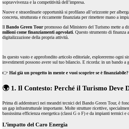
sopravvivenza e la competitività dell’impresa.
Nuove e straordinarie opportunità si profilano all’orizzonte per albergato
concreta, strutturata e riccamente finanziata per rimettere mano a impia
Il
Bando Green Tour
promosso dal Ministero del Turismo mette a di
milioni come finanziamenti agevolati
. Questo strumento di finanza a
digitalizzazione della propria attività.
In questo vasto e approfondito articolo editoriale, esploreremo ogni sin
investimenti possono avere sul tuo bilancio. E ricorda: in un bando a gr
👉
Hai già un progetto in mente e vuoi scoprire se è finanziabile?
🌍 1. Il Contesto: Perché il Turismo Deve
Prima di addentrarci nei meandri tecnici del Bando Green Tour, è fond
un gap infrastrutturale importante. Molte strutture ricettive, specialmen
bassissima efficienza energetica (classi G o F) e da impianti termici e 
L’impatto del Caro Energia