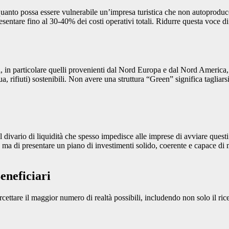
 quanto possa essere vulnerabile un’impresa turistica che non autoproduce
sentare fino al 30-40% dei costi operativi totali. Ridurre questa voce di 
i, in particolare quelli provenienti dal Nord Europa e dal Nord America,
qua, rifiuti) sostenibili. Non avere una struttura “Green” significa tagliars
il divario di liquidità che spesso impedisce alle imprese di avviare questi
ma di presentare un piano di investimenti solido, coerente e capace di m
eneficiari
ettare il maggior numero di realtà possibili, includendo non solo il ricet