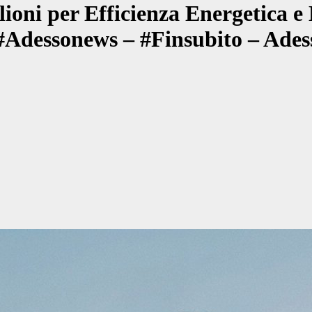
oni per Efficienza Energetica e 
– #Adessonews – #Finsubito – Ade